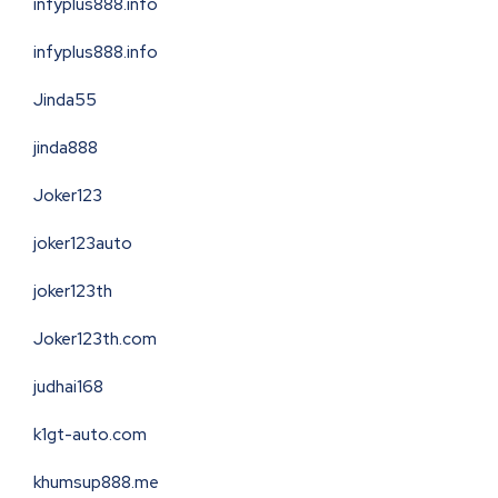
infyplus888.info
infyplus888.info
Jinda55
jinda888
Joker123
joker123auto
joker123th
Joker123th.com
judhai168
k1gt-auto.com
khumsup888.me