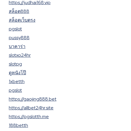
https://judhai168.vip
สล็อต888
สล็อตเว็บตรง
pgslot
pussy888
บาคาร่า
slotxo24hr
slotpg
ดูหนังโป๊
1xbetth
pgslot
https://gaojing888.bet
https://allbet24hr.site
https://pgslotth.me
188betth