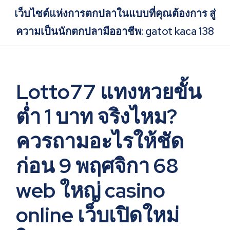
Skip
เว็บไซต์แห่งการตกปลาในแบบที่คุณต้องการ สู่
to
content
ความเป็นนักตกปลามืออาชีพ: gatot kaca 138
Lotto77 แทงหวยขั้น
ต่ำ 1 บาท จริงไหม?
ควรถามอะไรให้ชัด
ก่อน 9 พฤศจิกา 68
web ใหญ่ casino
online เว็บเปิดใหม่