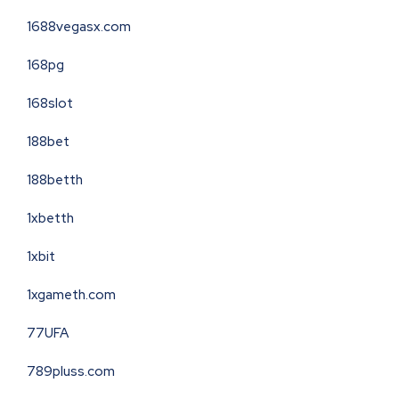
1688vegasx.com
168pg
168slot
188bet
188betth
1xbetth
1xbit
1xgameth.com
77UFA
789pluss.com