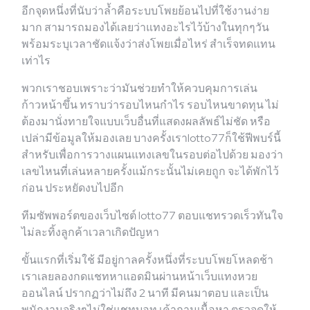
อีกจุดหนึ่งที่นับว่าล้ำคือระบบโพยย้อนไปที่ใช้งานง่าย
มาก สามารถมองได้เลยว่าแทงอะไรไว้บ้างในทุกๆวัน
พร้อมระบุเวลาชัดแจ้งว่าส่งโพยเมื่อไหร่ สำเร็จทดแทน
เท่าไร
พวกเราชอบเพราะว่ามันช่วยทำให้ควบคุมการเล่น
ก้าวหน้าขึ้น ทราบว่ารอบไหนกำไร รอบไหนขาดทุน ไม่
ต้องมานั่งทายใจแบบเว็บอื่นที่แสดงผลลัพธ์ไม่ชัด หรือ
เปล่ามีข้อมูลให้มองเลย บางครั้งเราlotto77ก็ใช้ฟีพบร์นี้
สำหรับเพื่อการวางแผนแทงเลขในรอบต่อไปด้วย มองว่า
เลขไหนที่เล่นหลายครั้งแม้กระนั้นไม่เคยถูก จะได้พักไว้
ก่อน ประหยัดงบไปอีก
ทีมซัพพอร์ตของเว็บไซต์ lotto77 ตอบแชทรวดเร็วทันใจ
ไม่ละทิ้งลูกค้าเวลาเกิดปัญหา
ขั้นแรกที่เริ่มใช้ มีอยู่กาลครั้งหนึ่งที่ระบบโพยโหลดช้า
เราเลยลองกดแชทหาแอดมินผ่านหน้าเว็บแทงหวย
ออนไลน์ ปรากฏว่าไม่ถึง 2 นาที มีคนมาตอบ และเป็น
พนักงานจริงๆไม่ใช่แชทบอท เค้าถามเนื้อหา ตรวจดูให้