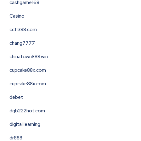
cashgame168
Casino
cc11388.com
chang7777
chinatown888.win
cupcake88x.com
cupcake88x.com
debet
dgb222hot.com
digital learning
dr888