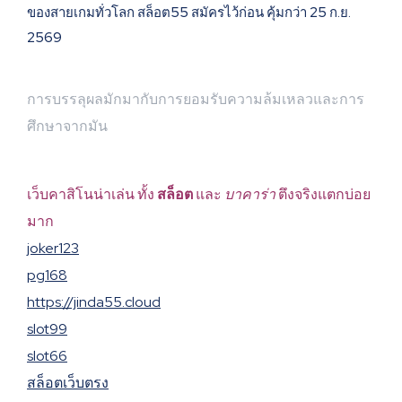
ของสายเกมทั่วโลก สล็อต55 สมัครไว้ก่อน คุ้มกว่า 25 ก.ย.
2569
การบรรลุผลมักมากับการยอมรับความล้มเหลวและการ
ศึกษาจากมัน
เว็บคาสิโนน่าเล่น ทั้ง
สล็อต
และ
บาคาร่า
ตึงจริงแตกบ่อย
มาก
joker123
pg168
https://jinda55.cloud
slot99
slot66
สล็อตเว็บตรง