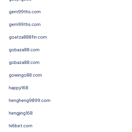
gem99ths.com
gem99ths.com
goatza888fin.com
gobaza88.com
gobaza88.com
gowingo88.com
happy168
hengheng9899.com
hengjing168
hi6bet.com