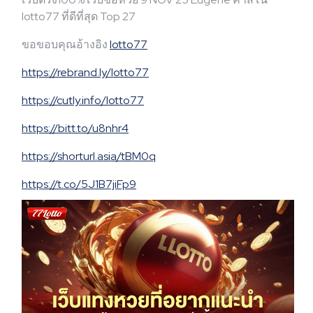
lotto77 ที่ดีที่สุด Top 27
ขอขอบคุณอ้างอิง
lotto77
https://rebrand.ly/lotto77
https://cutly.info/lotto77
https://bitt.to/u8nhr4
https://shorturl.asia/tBM0q
https://t.co/5J1B7jiFp9