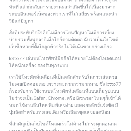
ทันที แล้วก็กลับมารายงานผลว่าเกิดขึ้นได้เนื่องมาจาก
ระบบอินเทอร์เน็ตของพวกเราที่ไม่เสถียร พร้อมแนะนำ
วิธีแก้ปัญหา
สิ่งที่ประทับจิตใจคือไม่มีการโยนปัญหา ไม่มีการเบี่ยง
บ่าย รวมทั้งพูดจาดีเมื่อใดก็ตามติดต่อ นับว่าเป็นเว็บไซต์
เว็บซื้อหวยที่ตั้งใจลูกค้าจริง ไม่ได้เน้นขายอย่างเดียว
lotto77 เล่นบนโทรศัพท์มือถือได้สบาย ไม่ต้องโหลดแอป
ให้หนักเครื่อง รองรับทุกระบบ
เราใช้โทรศัพท์เคลื่อนที่เป็นหลักสำหรับในการเล่นหวย
ไม่เคยเปิดคอมเลย เพราะสะดวกกว่ามากมาย ซึ่ง lotto77
ก็รองรับการใช้งานบนโทรศัพท์เคลื่อนที่แบบเต็มรูปแบบ
ไม่ว่าจะเป็น Safari, Chrome, หรือ Browser ไหนๆก็เข้าได้
หมด ใช้งานลื่นไหล พิมพ์เลขง่าย แสดงผลลัพธ์แจ้งชัด มี
ปุ่มลัดสำหรับแทงเลขเดิม หรือเลือกชุดเลขยอดนิยม
ที่สำคัญเป็นเว็บไซต์โหลดเร็ว ไม่ค้าง ไม่กระตุกตอนกด
แทงหวย ซึ่งเป็นปัญหาที่เราเคยเจอกับบางเว็บในช่วงเวลา