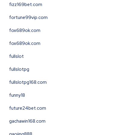
fizz169bet.com
fortune99vip.com
fox689ok.com
fox689ok.com
fullslot
fullslotpg
fullslotpg168.com
funny18
future24bet.com
gachawin168.com
gaojing888