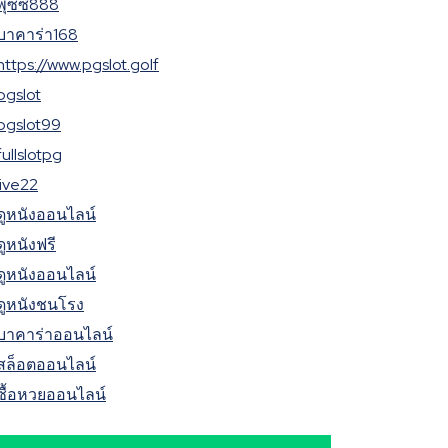
พุซซี่888
บาคาร่า168
https://www.pgslot.golf
pgslot
pgslot99
fullslotpg
live22
ดูหนังออนไลน์
ดูหนังฟรี
ดูหนังออนไลน์
ดูหนังชนโรง
บาคาร่าออนไลน์
สล็อตออนไลน์
ซื้อหวยออนไลน์