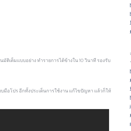
ติเต็มแบบอย่าง ทำรายการได้ข้างใน 10 วินาที รองรับ
ือโปร อีกทั้งประเด็นการใช้งาน แก้ไขปัญหา แล้วก็ให้