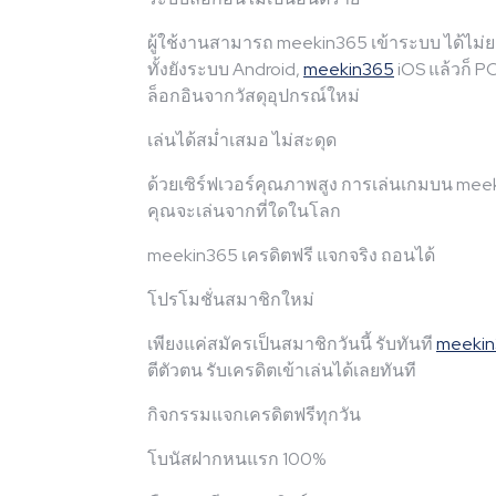
ผู้ใช้งานสามารถ meekin365 เข้าระบบ ได้ไม่ยาก
ทั้งยังระบบ Android,
meekin365
iOS แล้วก็ 
ล็อกอินจากวัสดุอุปกรณ์ใหม่
เล่นได้สม่ำเสมอ ไม่สะดุด
ด้วยเซิร์ฟเวอร์คุณภาพสูง การเล่นเกมบน meekin
คุณจะเล่นจากที่ใดในโลก
meekin365 เครดิตฟรี แจกจริง ถอนได้
โปรโมชั่นสมาชิกใหม่
เพียงแค่สมัครเป็นสมาชิกวันนี้ รับทันที
meeki
ตีตัวตน รับเครดิตเข้าเล่นได้เลยทันที
กิจกรรมแจกเครดิตฟรีทุกวัน
โบนัสฝากหนแรก 100%