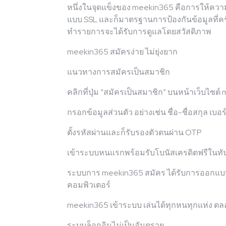
หนึ่งในจุดแข็งของ meekin365 คือการให้คว
แบบ SSL และก็มาตรฐานการป้องกันข้อมูลที่ครัดเ
ทำรายการจะได้รับการดูแลโดยสวัสดิภาพ
meekin365 สมัครง่าย ไม่ยุ่งยาก
แนวทางการสมัครเป็นสมาชิก
คลิกที่ปุ่ม “สมัครเป็นสมาชิก” บนหน้าเว็บไซต
กรอกข้อมูลส่วนตัว อย่างเช่น ชื่อ-ชื่อสกุล เ
ตั้งรหัสผ่านและก็รับรองตัวตนผ่าน OTP
เข้าระบบหนแรกพร้อมรับโบนัสเครดิตฟรีในทั
ระบบการ meekin365 สมัคร ได้รับการออกแบบม
คอมพิวเตอร์
meekin365 เข้าระบบ เล่นได้ทุกหนทุกแห่ง ต
ระบบล็อกอินไม่เป็นอันตราย