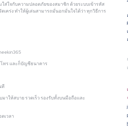
ามใส่ใจกับความปลอดภัยของสมาชิก ด้วยระบบเข้ารหัส
คร่ง ทำให้ผู้เล่นสามารถมั่นอกมั่นใจได้ว่า ทุกวิธีการ
์ meekin365
บอร์โทร และก็บัญชีธนาคาร
นที
าให้สบาย รวดเร็ว รองรับทั้งบนมือถือและ
ลอดเวลา