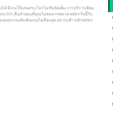
ได้ มีเกมให้เล่นครบ โปรโมชั่นจัดเต็ม การบริการเยี่ยม
ekin365 คือคำตอบที่คุณไม่สมควรพลาด สมัครวันนี้รับ
ลุยทุกเกมเดิมพันแบบไม่มีสะดุด อย่ารอช้า คลิกสมัคร