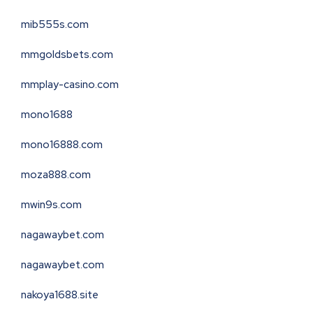
mib555s.com
mmgoldsbets.com
mmplay-casino.com
mono1688
mono16888.com
moza888.com
mwin9s.com
nagawaybet.com
nagawaybet.com
nakoya1688.site