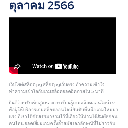
ตุลาคม 2566
เว็บไซต์สล็อต pg สล็อตpgเว็บตรง ทำความเข้าใจ
ทำความเข้าใจกับเกมสล็อตยอดฮิตภายใน 5 นาที
ยินดีต้อนรับเข้าสู่แหล่งการเรียนรู้เกมสล็อตออนไลน์ เรา
คือผู้ให้บริการเกมสล็อตออนไลน์อันดับที่หนึ่ง เกมใหม่มา
แรง ที่เราได้คัดสรรมารวมไว้ที่เดียวให้ท่านได้สัมผัสก่อน
คนไหน ยอดเยี่ยมเกมครั้งล้ำสมัย เอกลักษณ์ที่ไม่ราวกับ