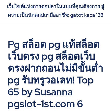
Skip
เว็บไซต์แห่งการตกปลาในแบบที่คุณต้องการ สู่
to
content
ความเป็นนักตกปลามืออาชีพ: gatot kaca 138
Pg สล็อต pg แท้สล็อต
เว็บตรง pg สล็อตเว็บ
ตรงฝากถอนไม่มีขั้นต่ำ
pg รับทรูวอเลท! Top
65 by Susanna
pgslot-1st.com 6