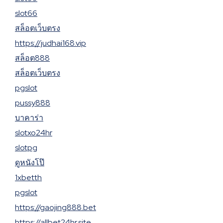
slot66
สล็อตเว็บตรง
https://judhai168.vip
สล็อต888
สล็อตเว็บตรง
pgslot
pussy888
บาคาร่า
slotxo24hr
slotpg
ดูหนังโป๊
1xbetth
pgslot
https://gaojing888.bet
https://allbet24hr.site