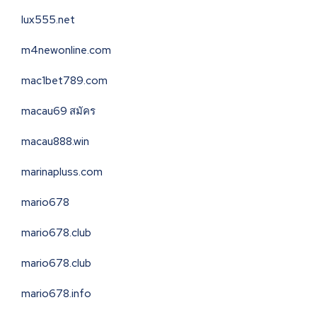
lux555.net
m4newonline.com
mac1bet789.com
macau69 สมัคร
macau888.win
marinapluss.com
mario678
mario678.club
mario678.club
mario678.info