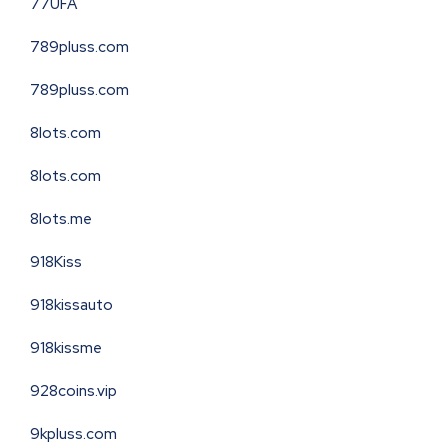
77UFA
789pluss.com
789pluss.com
8lots.com
8lots.com
8lots.me
918Kiss
918kissauto
918kissme
928coins.vip
9kpluss.com