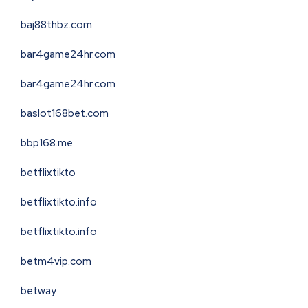
baj88thbz.com
bar4game24hr.com
bar4game24hr.com
baslot168bet.com
bbp168.me
betflixtikto
betflixtikto.info
betflixtikto.info
betm4vip.com
betway