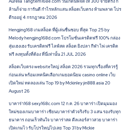
Aurelia Tangtem168e.com วันเกิดนี้พี่จัดให้ 300 จ่ายตรง กี่
ล้านก็จ่าย การันตี กำไรหลักแสน สล็อตเว็บตรง ห้ามพลาด โปร
ดีรออยู่ 4 กรกฎาคม 2026
Hengjing168 เกมสล็อต ที่ผู้เล่นชื่นชอบ ที่สุด Top 25 by
Melody hengjing168d.com โปรโมชั่นเครดิตฟรี 100% กล่อง
สุ่มเฮงเฮง รับเครดิตฟรี ไลฟ์สด สล็อต ยิงปลา กีฬา ไพ่ เครดิต
ฟรี ลงทุนทั้งที่ต้อง ที่นี่เท่านั้น 21 JUL 2026
สล็อตเว็บตรง websiteใหญ่ สล็อต 2026 รวมทุกเรื่องที่ควรรู้
ก่อนเล่น พร้อมเทคนิคเลือกเกมยอดนิยม casino online เว็บ
เปิดใหม่ ทดลองเล่น Top 19 by Mckinley jin888.asia 20
August 26
บาคาร่า168 sexy168c.com 12 ก.ค. 26 บาคาร่า เปิดมุมมอง
ใหม่ของเกมบาคาร่า เซียนบาคาร่าตัวจริงรับ 3 แสน รองรับทุก
ธนาคาร ถอนเร็วทันใจ บาคาร่าสด ดีลเลอร์สาวสวย บาคาร่า
เปิดเกมไว รับโปรใหญ่ไปเลย Top 31 by Mickie