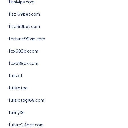
finnivips.com
fizz169bet.com
fizz169bet.com
fortune99vip.com
fox689ok.com
fox689ok.com
fullslot
fullslotpg
fullslotpg168.com
funny18
future24bet.com