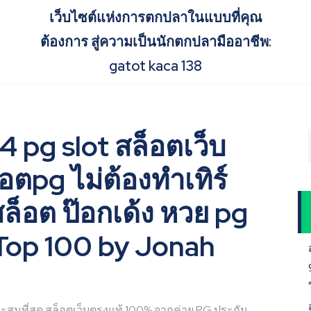
เว็บไซต์แห่งการตกปลาในแบบที่คุณ
ต้องการ สู่ความเป็นนักตกปลามืออาชีพ:
gatot kaca 138
4 pg slot สล็อตเว็บ
ตpg ไม่ต้องทำเทิร์
ล็อต ป๊อกเด้ง หวย pg
น Top 100 by Jonah
มาะสมที่สุด สล็อตเว็บตรงแท้ 100% จากค่าย PG ประกัน