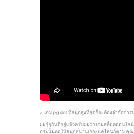
2. เกม pg slot ที่สนุกสูงที่สุดก็จะต้องจำกัดกา
ผมรู้ๆกันดีอยู่แล้วครับผมว่า เกมสล็อตออนไล
กระนั้นต่อให้สนุกสนานเยอะแค่ไหนก็ตาม คุณก็