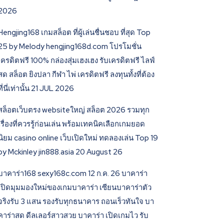
2026
Hengjing168 เกมสล็อต ที่ผู้เล่นชื่นชอบ ที่สุด Top
25 by Melody hengjing168d.com โปรโมชั่น
เครดิตฟรี 100% กล่องสุ่มเฮงเฮง รับเครดิตฟรี ไลฟ์
สด สล็อต ยิงปลา กีฬา ไพ่ เครดิตฟรี ลงทุนทั้งที่ต้อง
ที่นี่เท่านั้น 21 JUL 2026
สล็อตเว็บตรง websiteใหญ่ สล็อต 2026 รวมทุก
เรื่องที่ควรรู้ก่อนเล่น พร้อมเทคนิคเลือกเกมยอด
นิยม casino online เว็บเปิดใหม่ ทดลองเล่น Top 19
by Mckinley jin888.asia 20 August 26
บาคาร่า168 sexy168c.com 12 ก.ค. 26 บาคาร่า
เปิดมุมมองใหม่ของเกมบาคาร่า เซียนบาคาร่าตัว
จริงรับ 3 แสน รองรับทุกธนาคาร ถอนเร็วทันใจ บา
คาร่าสด ดีลเลอร์สาวสวย บาคาร่า เปิดเกมไว รับ