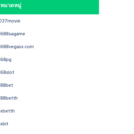
หมวดหมู่
037movie
1688sagame
1688vegasx.com
168pg
168slot
188bet
188betth
1xbetth
1xbit