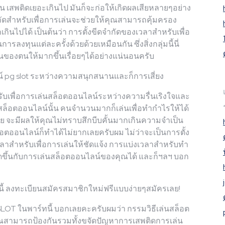
 เสพติดเยอะเกินไป มันก็จะก่อให้เกิดผลเสียหลายๆอย่าง
กัดสำหรับเพื่อการเล่นจะช่วยให้คุณสามารถคุ้มครอง
ินไปได้ เป็นต้นว่า การตั้งขีดจำกัดของเวลาสำหรับเพื่อ
ารลงทุนแต่ละครั้งด้วยด้วยเหมือนกัน ซึ่งสิ่งกลุ่มนี้นี่
องตนให้มากขึ้นเรื่อยๆได้อย่างแน่นอนครับ
น์ pg slot ระหว่างความสนุกสนานและก็การเสี่ยง
ับเพื่อการเล่นสล็อตออนไลน์ระหว่างความรื่นเริงใจและ
่นสล็อตออนไลน์นั้น คนจำนวนมากก็เล่นเพื่อทำกำไรให้ได้
ิงด้วย จะมีผลให้คุณไม่ทราบสึกบีบคั้นมากเกินความจำเป็น
็อตออนไลน์ก็ทำได้ไม่ยากเลยครับผม ไม่ว่าจะเป็นการตั้ง
ลาสำหรับเพื่อการเล่นให้ชัดแจ้ง การแบ่งเวลาสำหรับทำ
ิดขึ้นกับการเล่นสล็อตออนไลน์ของคุณได้ และก็ฯลฯ บอก
ันนี้ ลงทะเบียนสมัครสมาชิกใหม่ฟรีแบบง่ายๆสมัครเลย!
T ในพาร์ทนี้ บอกเลยคะครับผมว่า กรรมวิธีเล่นสล็อต
ณสามารถป้องกันรวมทั้งขจัดปัญหาการเสพติดการเล่น