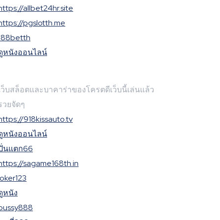
https://allbet24hr.site
https://pgslotth.me
188betth
ดูหนังออนไลน์
เว็บสล็อตและบาคาร่าของโครตดีเว็บนี้เล่นแล้ว
รวยจัดๆ
https://918kissauto.tv
ดูหนังออนไลน์
ปั่นแตก66
https://sagame168th.in
joker123
ดูหนัง
pussy888