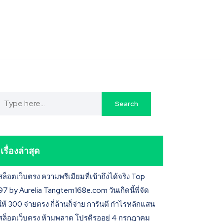
เรื่องล่าสุด
สล็อตเว็บตรง ความพรีเมียมที่เข้าถึงได้จริง Top
97 by Aurelia Tangtem168e.com วันเกิดนี้พี่จัด
ให้ 300 จ่ายตรง กี่ล้านก็จ่าย การันตี กำไรหลักแสน
สล็อตเว็บตรง ห้ามพลาด โปรดีรออยู่ 4 กรกฎาคม