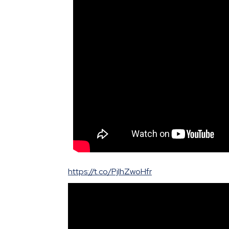
https://t.co/PjIhZwoHfr