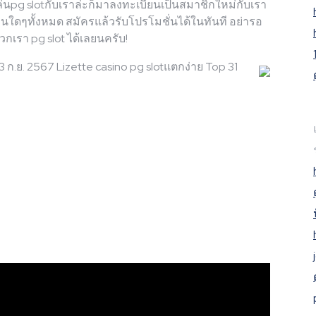
ล่นpg slotกับเราล่ะก็มาลงทะเบียนเป็นสมาชิกใหม่กับเรา
งินใดๆทั้งหมด สมัครแล้วรับโปรโมชั่นได้ในทันที อย่ารอ
กเรา pg slot ได้เลยนครับ!
g 23 ก.ย. 2567 Lizette casino pg slotแตกง่าย Top 31