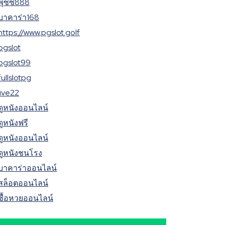
พุซซี่888
บาคาร่า168
https://www.pgslot.golf
pgslot
pgslot99
fullslotpg
live22
ดูหนังออนไลน์
ดูหนังฟรี
ดูหนังออนไลน์
ดูหนังชนโรง
บาคาร่าออนไลน์
สล็อตออนไลน์
ซื้อหวยออนไลน์