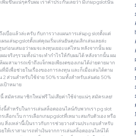
พิ่มขึ้นแน่ๆครับผม เราค้ำประกันเลยว่า มีเกมpgslotนั้น
ึงเบื่อแล้วล่ะครับ กับการวางแผนการเล่นpg slotตั้งแต่
นเล่นpgslotตั้งแต่คุณเริ่มเล่นยันคุณเลิกเล่นเลยล่ะ
นก่อนเสมอว่าผมจะลงทุนเยอะแค่ไหน หลังจากนั้น ผม
บผมจริงๆรวมทั้งน่าจะทำกำไรให้กับผมได้ หลังจากนั้น ผม
ให้ผมสามารถเข้าถึงแจ็กพอเพียงตของเกมได้ง่ายดายมาก
ี่มีเพื่อช่วยในเรื่องของการลงทุน และก็เมื่อเล่นได้ตาม
น 2 ส่วนสำหรับใช้จ่าย 50% รวมทั้งสำหรับเล่นต่อ 50%
งเป้าหมาย
 สมัครสมาชิกใหม่ฟรี ไม่เสียค่าใช้จ่ายแน่ๆ สมัครเลย!
ิ่งนี้สำหรับในการเล่นสล็อตออนไลน์กับพวกเรา pg slot
ารเลือกเว็บ การเลือกเกมpgslotที่เหมาะสมกับตัวเอง หรือ
บ สิ่งเหล่านี้เป็นราวกับการช่วยวางส่วนประกอบสำหรับ
่วยให้เราสามารถทำเงินจากการเล่นสล็อตออนไลน์ได้