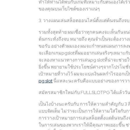
ทำให้ท่านได้พบกับเกมที่เหมาะกับตนเองได้เร็วเ
ของคุณบนเว็บไซต์ของเราแน่ๆ
3. วางแผนเล่นสล็อตออนไลน์ตั้งแต่ต้นจนถึงจบ
รวมทั้งสุดท้าย ผมเชื่อว่าทุกคนคงจะเห็นกันจนถ
ต้นกระทั่งถึงจบ หมายถึง คุณจำเป็นจะต้องวางแผ
ขอรับ อย่างตัวผมเอง ผมจะกำหนดแผนการลงทุ
จะเลือกเกมpgslotที่ผมอยากเล่นจริงๆเหมาะกั
จะลองหาแนวทางการเล่นpg slotที่น่าจะช่วย
ยิ่งขึ้น พยายามใช้ประโยชน์ต่างๆจากโปรโมชั่นท
เป้าหมายที่วางไว้ ผมจะแบ่งเงินผลกำไรออกเป็
pg slot
นี่แหละนะครับคือแบบอย่างของการวา
สมัครสมาชิกใหม่กับ FULLSLOTPG ได้แล้ววันนี้
เป็นไงบ้างนะครับกับ การให้ความสำคัญกับ 3 ส
แบบจัดเต็ม ไม่ว่าจะเป็นการให้ความใส่ใจกับก
การวางเป้าหมายการเล่นสล็อตตั้งแต่ต้นจนถึงจ
ในการเล่นของพวกเราให้มีคุณภาพเยอะขึ้น ช