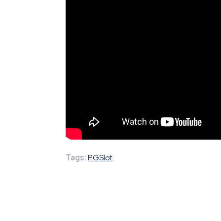
Tags:
PGSlot