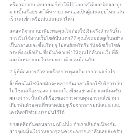
ฟรีมาทดสอบเล่นก่อน ก็ทำให้ได้โอกาสได้ลองผิดลองถูก
มากขึ้นเรื่อยๆ จะได้ทราบว่าตนเองเป็นผู้เล่นแบบไหน เล่น
เร็ว เล่นช้า หรือเล่นเกมแนวไหน
ลดอคติจากเว็บ: เพียงพอคุณไม่ต้องใช้เงินจริงสำหรับใน
การเริ่มใช้งานเว็บไซต์ปั่นแตก77 คุณก็จะมองดูเว็บอย่าง
เป็นกลางเยอะขึ้นเรื่อยๆ ไม่สงสัยหรือรีบวินิจฉัยเว็บไซต์
กระทั่งเหลือเกิน ซึ่งมันก็ช่วยทำให้คุณได้ค้นพบเว็บที่ดี
และก็เหมาะสมในระยะยาวด้วยเหมือนกัน
2. ผู้ที่ต้องการตัวช่วยเรื่องการคุมสติมากกว่าผลกำไร
สิ่งที่คนไม่ใช่น้อยมักจะพลาดกันเวลาเลือกใช้บริการเว็บ
ไม่ใช่แค่เรื่องของความแน่ใจเพียงอย่างเดียวแค่นั้นครับ
ผม แม้กระนั้นมันมีเรื่องของการควบคุมอารมณ์เข้ามา
เกี่ยวพันด้วย คนที่พลาดบ่อยๆเริ่มจากอารมณ์เสมอ และ
เครดิตฟรีช่วยเบรกมันไว้ได้
ช่วยเหลือกันตอนอารมณ์ไม่นิ่ง: ถ้าเราเสียต่อเนื่องกัน
ยาวๆผมมั่นใจว่าหลายๆคนคงจะอยากเอาคืนเลยล่ะครับ