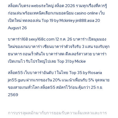
สล็อตเว็บตรง websiteใหญ่ สล็อต 2026 รวมทุกเรื่องที่ควรรู้
ก่อนเล่น พร้อมเทคนิคเลือกเกมยอดนิยม casino online เว็บ
เปิดใหม่ ทดลองเล่น Top 19 by Mckinley jin888.asia 20
August 26
บาคาร่า168 sexy168c.com 12 ก.ค. 26 บาคาร่า เปิดมุมมอง
ใหม่ของเกมบาคาร่า เซียนบาคาร่าตัวจริงรับ 3 แสน รองรับทุก
ธนาคาร ถอนเร็วทันใจ บาคาร่าสด ดีลเลอร์สาวสวย บาคาร่า
เปิดเกมไว รับโปรใหญ่ไปเลย Top 31 by Mickie
สล็อต55 เว็บบาคาร่าอันดับ 1 ในไทย Top 35 by Rosaria
jin55.guru ฝากแรกของวัน 20% แนะนำเพื่อนรับ 5% จุดหมาย
ของสายเกมทั่วโลก สล็อต55 สมัครไว้ก่อน คุ้มกว่า 25 ก.ย.
2569
การบรรลุผลมักมากับการยอมรับความล้มเหลวและการ