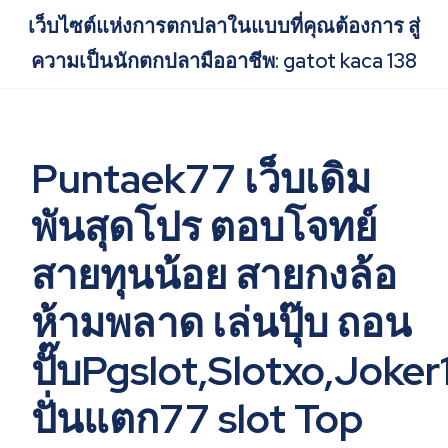
Skip
เว็บไซต์แห่งการตกปลาในแบบที่คุณต้องการ สู่
to
content
ความเป็นนักตกปลามืออาชีพ: gatot kaca 138
Puntaek77 เว็บเดิม
พันสุดโปร ตอบโจทย์
สายทุนน้อย สายกงล้อ
ห้ามพลาด เล่นปุ๊บ ถอน
ปั๊บPgslot,Slotxo,Joker
ปั่นแตก77 slot Top