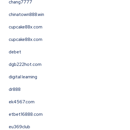
chang7777
chinatown888.win
cupcake88x.com
cupcake88x.com
debet
dgb222hot.com
digital learning
dr888
ek4567.com
etbet16888.com
eu369club