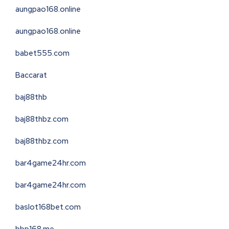
aungpao168.online
aungpao168.online
babet555.com
Baccarat
baj88thb
baj88thbz.com
baj88thbz.com
bar4game24hr.com
bar4game24hr.com
baslot168bet.com