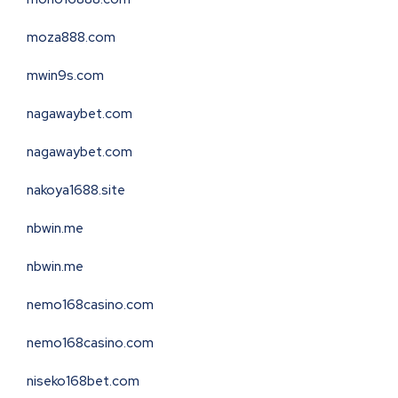
moza888.com
mwin9s.com
nagawaybet.com
nagawaybet.com
nakoya1688.site
nbwin.me
nbwin.me
nemo168casino.com
nemo168casino.com
niseko168bet.com