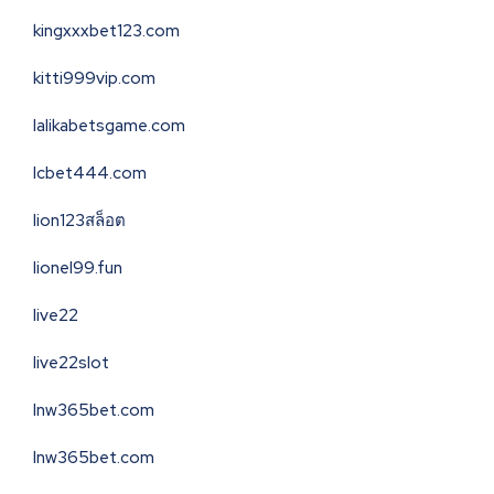
kingxxxbet123.com
kitti999vip.com
lalikabetsgame.com
lcbet444.com
lion123สล็อต
lionel99.fun
live22
live22slot
lnw365bet.com
lnw365bet.com