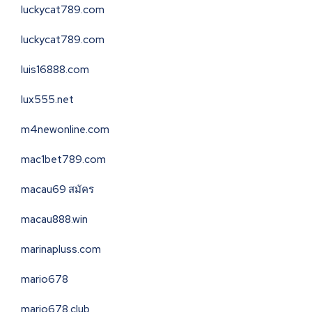
luckycat789.com
luckycat789.com
luis16888.com
lux555.net
m4newonline.com
mac1bet789.com
macau69 สมัคร
macau888.win
marinapluss.com
mario678
mario678.club