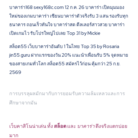
บาคาร่า168 sexy168c.com 12 ก.ค. 26 บาคาร่า เปิดมุมมอง
ใหม่ของเกมบาคาร่า เซียนบาคาร่าตัวจริงรับ 3 แสน รองรับทุก
ธนาคาร ถอนเร็วทันใจ บาคาร่าสด ดีลเลอร์สาวสวย บาคาร่า
เปิดเกมไว รับโปรใหญ่ไปเลย Top 31 by Mickie
สล็อต55 เว็บบาคาร่าอันดับ 1 ในไทย Top 35 by Rosaria
jin55.guru ฝากแรกของวัน 20% แนะนำเพื่อนรับ 5% จุดหมาย
ของสายเกมทั่วโลก สล็อต55 สมัครไว้ก่อน คุ้มกว่า 25 ก.ย.
2569
การบรรลุผลมักมากับการยอมรับความล้มเหลวและการ
ศึกษาจากมัน
เว็บคาสิโนน่าเล่น ทั้ง
สล็อต
และ
บาคาร่า
ตึงจริงแตกบ่อย
มาก