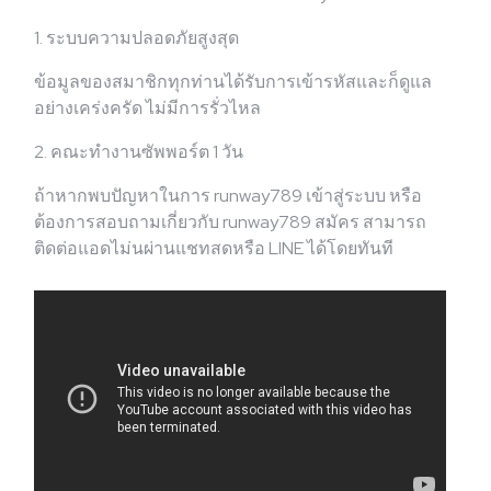
1. ระบบความปลอดภัยสูงสุด
ข้อมูลของสมาชิกทุกท่านได้รับการเข้ารหัสและก็ดูแล
อย่างเคร่งครัด ไม่มีการรั่วไหล
2. คณะทำงานซัพพอร์ต 1 วัน
ถ้าหากพบปัญหาในการ runway789 เข้าสู่ระบบ หรือ
ต้องการสอบถามเกี่ยวกับ runway789 สมัคร สามารถ
ติดต่อแอดไม่นผ่านแชทสดหรือ LINE ได้โดยทันที