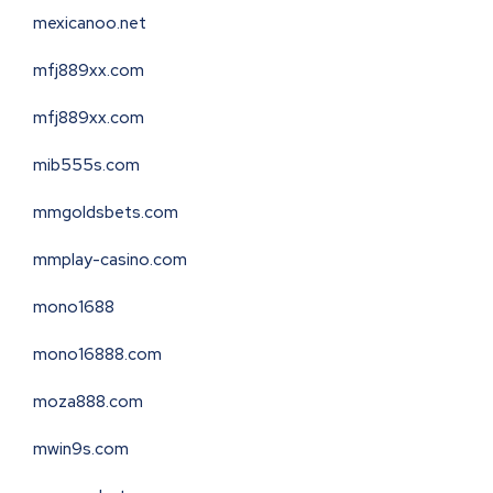
mexicanoo.net
mfj889xx.com
mfj889xx.com
mib555s.com
mmgoldsbets.com
mmplay-casino.com
mono1688
mono16888.com
moza888.com
mwin9s.com