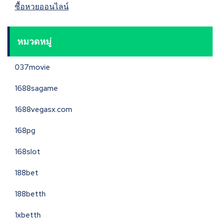
ซื้อหวยออนไลน์
หมวดหมู่
037movie
1688sagame
1688vegasx.com
168pg
168slot
188bet
188betth
1xbetth