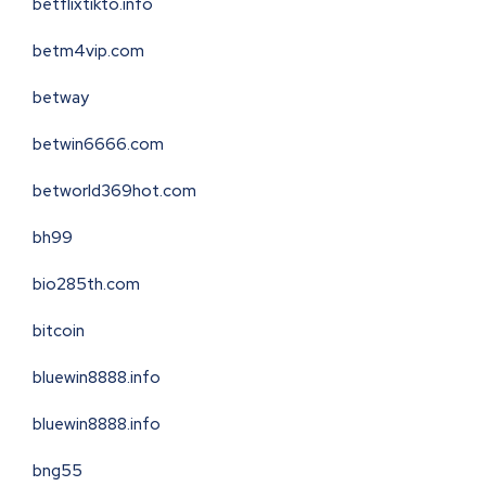
betflixtikto.info
betm4vip.com
betway
betwin6666.com
betworld369hot.com
bh99
bio285th.com
bitcoin
bluewin8888.info
bluewin8888.info
bng55