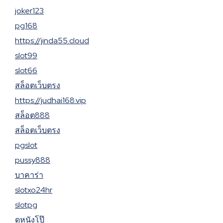
joker123
pg168
https://jinda55.cloud
slot99
slot66
สล็อตเว็บตรง
https://judhai168.vip
สล็อต888
สล็อตเว็บตรง
pgslot
pussy888
บาคาร่า
slotxo24hr
slotpg
ดูหนังโป๊