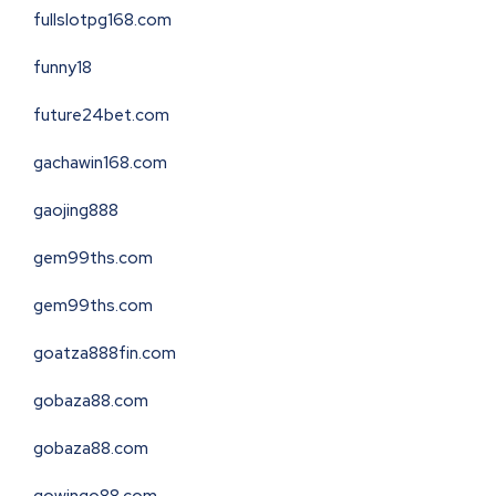
fullslotpg168.com
funny18
future24bet.com
gachawin168.com
gaojing888
gem99ths.com
gem99ths.com
goatza888fin.com
gobaza88.com
gobaza88.com