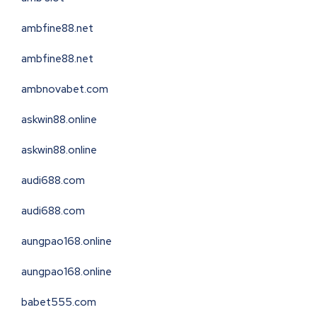
ambfine88.net
ambfine88.net
ambnovabet.com
askwin88.online
askwin88.online
audi688.com
audi688.com
aungpao168.online
aungpao168.online
babet555.com