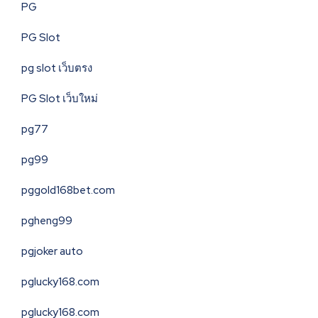
PG
PG Slot
pg slot เว็บตรง
PG Slot เว็บใหม่
pg77
pg99
pggold168bet.com
pgheng99
pgjoker auto
pglucky168.com
pglucky168.com