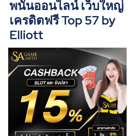
พนันออนไลน์ เว็บใหญ่
เครดิตฟรี Top 57 by
Elliott