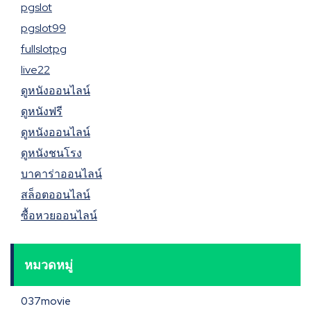
pgslot
pgslot99
fullslotpg
live22
ดูหนังออนไลน์
ดูหนังฟรี
ดูหนังออนไลน์
ดูหนังชนโรง
บาคาร่าออนไลน์
สล็อตออนไลน์
ซื้อหวยออนไลน์
หมวดหมู่
037movie