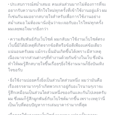
• ประสบการณ์สม่ำเสมอ: คนเล่นส่วนมากไม่ต้องการที่จะ
อยากรับความระทึกใจใหม่ทุกครั้งที่เข้าใช้งานอยู่แล้ว ผม
ก็เช่นกัน ผมอยากสบายใจสำหรับเพื่อการใช้งานอย่าง
สม่ำเสมอ ไม่ต้องมานั่งลุ้นว่าจะเจอกับอะไรใหม่ทุกครั้ง
ผมเลยพอใจมากยิ่งกว่า
• ความสัมพันธ์กับเว็บไซต์: ผมกลับมาใช้งานเว็บไซต์ตรง
เว็บนี้มิได้มีเหตุที่เกิดจากข้อดีหรือข้อดีเพียงแค่ข้อเดียว
แน่นอนครับผม แม้กระนั้นมันเกิดขึ้นได้เพราะมีสาเหตุ
เนื่องมาจากส่วนต่างๆที่ทำงานด้วยกันข้างในเว็บ ซึ่งมัน
ทำให้ผมรู้สึกสบายใจขึ้นเรื่อยๆยิ่งใช้งานนานก็ยิ่งบันเทิง
ใจขอรับ
• ยิ่งใช้งานบ่อยครั้งยิ่งเป็นส่วนใดส่วนหนึ่ง: ผมว่ามันคือ
เรื่องธรรดามากๆถ้าเกิดพวกเราอยู่กับอะไรนานๆเราจะ
รู้สึกเหมือนเป็นส่วนใดส่วนหนึ่งของกันและกันไปเลยครับ
ผม ซึ่งผมก็รู้สึกผูกพันธ์กับเว็บไซต์มากขึ้น เพราะเหตุว่านี่
เป็นเว็บที่ตอบปัญหาการเล่นบาคาร่ามากที่สุด