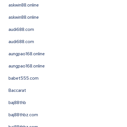
askwin88.online
askwin88.online
audi688.com
audi688.com
aungpao168.online
aungpao168.online
babet555.com
Baccarat
baj88thb
baj88thbz.com