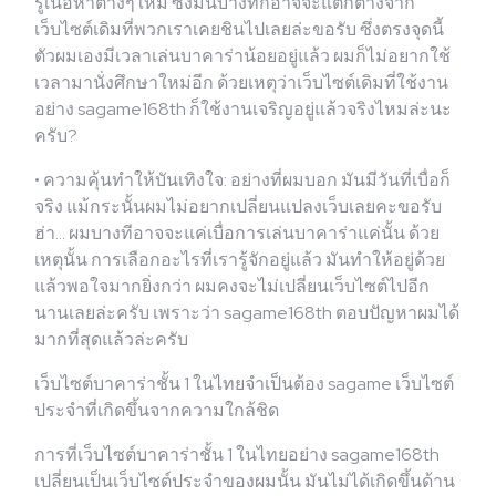
รู้เนื้อหาต่างๆใหม่ ซึ่งมันบางทีก็อาจจะแตกต่างจาก
เว็บไซต์เดิมที่พวกเราเคยชินไปเลยล่ะขอรับ ซึ่งตรงจุดนี้
ตัวผมเองมีเวลาเล่นบาคาร่าน้อยอยู่แล้ว ผมก็ไม่อยากใช้
เวลามานั่งศึกษาใหม่อีก ด้วยเหตุว่าเว็บไซต์เดิมที่ใช้งาน
อย่าง sagame168th ก็ใช้งานเจริญอยู่แล้วจริงไหมล่ะนะ
ครับ?
• ความคุ้นทำให้บันเทิงใจ: อย่างที่ผมบอก มันมีวันที่เบื่อก็
จริง แม้กระนั้นผมไม่อยากเปลี่ยนแปลงเว็บเลยคะขอรับ
ฮ่า… ผมบางทีอาจจะแค่เบื่อการเล่นบาคาร่าแค่นั้น ด้วย
เหตุนั้น การเลือกอะไรที่เรารู้จักอยู่แล้ว มันทำให้อยู่ด้วย
แล้วพอใจมากยิ่งกว่า ผมคงจะไม่เปลี่ยนเว็บไซต์ไปอีก
นานเลยล่ะครับ เพราะว่า sagame168th ตอบปัญหาผมได้
มากที่สุดแล้วล่ะครับ
เว็บไซต์บาคาร่าชั้น 1 ในไทยจำเป็นต้อง sagame เว็บไซต์
ประจำที่เกิดขึ้นจากความใกล้ชิด
การที่เว็บไซต์บาคาร่าชั้น 1 ในไทยอย่าง sagame168th
เปลี่ยนเป็นเว็บไซต์ประจำของผมนั้น มันไม่ได้เกิดขึ้นด้าน