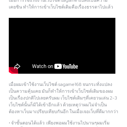
เมื่อการใช้แรงงานเว็บไซต์ sagame แปลงเป็นความ
เคยชิน ทำให้การเข้าเว็บไซต์เดิมคือเรื่องธรรดาไปแล้ว
เมื่อผมเข้าใช้งานเว็บไซต์ sagame168 จนกระทั่งแปลง
เป็นความคุ้นเคย มันก็ทำให้การเข้าเว็บไซต์เดิมของผม
เป็นเรื่องปกติไปเลยครับผม เว็บไซต์เดิมๆที่เคยวนเล่น 2-3
เว็บไซต์นั้นก็มิได้เข้าอีกแล้ว ด้วยเหตุว่าผมไม่จำเป็น
ต้องหาเว็บมาเปรียบเทียบกันอีก ในเมื่อเจอเว็บที่ดีมากกว่า
• จำขั้นตอนได้แล้ว: เพียงพอผมใช้งานไปนานๆผมเริ่ม