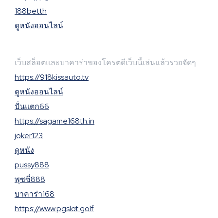
188betth
ดูหนังออนไลน์
เว็บสล็อตและบาคาร่าของโครตดีเว็บนี้เล่นแล้วรวยจัดๆ
https://918kissauto.tv
ดูหนังออนไลน์
ปั่นแตก66
https://sagame168th.in
joker123
ดูหนัง
pussy888
พุซซี่888
บาคาร่า168
https://www.pgslot.golf