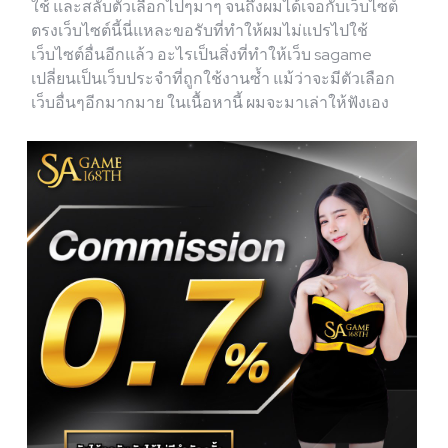
ใช้ และสลับตัวเลือกไปๆมาๆ จนถึงผมได้เจอกับเว็บไซต์
ตรงเว็บไซต์นี้นี่แหละขอรับที่ทำให้ผมไม่แปรไปใช้
เว็บไซต์อื่นอีกแล้ว อะไรเป็นสิ่งที่ทำให้เว็บ sagame
เปลี่ยนเป็นเว็บประจำที่ถูกใช้งานซ้ำ แม้ว่าจะมีตัวเลือก
เว็บอื่นๆอีกมากมาย ในเนื้อหานี้ ผมจะมาเล่าให้ฟังเอง