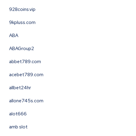
928coins.vip
9kpluss.com
ABA
ABAGroup2
abbet789.com
acebet789.com
allbet24hr
allone745s.com
alot666
amb slot