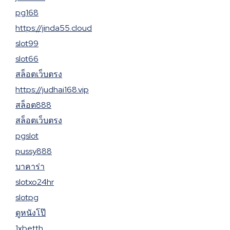
pg168
https://jinda55.cloud
slot99
slot66
สล็อตเว็บตรง
https://judhai168.vip
สล็อต888
สล็อตเว็บตรง
pgslot
pussy888
บาคาร่า
slotxo24hr
slotpg
ดูหนังโป๊
1xbetth