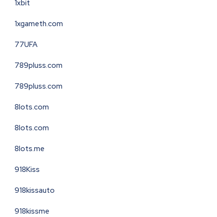
1xbit
1xgameth.com
77UFA
789pluss.com
789pluss.com
8lots.com
8lots.com
8lots.me
918Kiss
918kissauto
918kissme