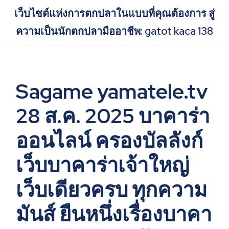
Skip
เว็บไซต์แห่งการตกปลาในแบบที่คุณต้องการ สู่
to
content
ความเป็นนักตกปลามืออาชีพ: gatot kaca 138
Sagame yamatele.tv
28 ส.ค. 2025 บาคาร่า
ออนไลน์ ครองบัลลังก์
เว็บบาคาร่าเจ้าใหญ่
เว็บเดียวครบ ทุกความ
มันส์ ยืนหนึ่งเรื่องบาคา