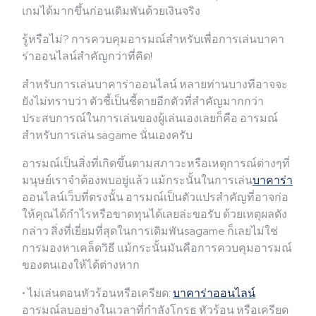
เกมได้มากขึ้นก่อนเดิมพันด้วยเงินจริง
รู้หรือไม่? การควบคุมอารมณ์สำหรับเพื่อการเล่นบาคา
ร่าออนไลน์สำคัญกว่าที่คิด!
สำหรับการเล่นบาคาร่าออนไลน์ หลายท่านบางทีอาจจะ
ยังไม่ทราบว่า ตัวชี้เป็นชี้ตายอีกตัวที่สำคัญมากกว่า
ประสบการณ์ในการเล่นของผู้เล่นเองเลยก็คือ อารมณ์
สำหรับการเล่น sagame นั่นเองครับ
อารมณ์เป็นสิ่งที่เกิดขึ้นตามสภาวะหรือเหตุการณ์ต่างๆที่
มนุษย์เราจำต้องพบอยู่แล้ว แม้กระนั้นในการเล่น
บาคาร่า
ออนไลน์เว็บที่ตรงนั้น อารมณ์เป็นตัวแปรสำคัญที่อาจก่อ
ให้คุณได้กำไรหรือขาดทุนได้เลยล่ะขอรับ ด้วยเหตุผลดัง
กล่าว สิ่งที่เยี่ยมที่สุดในการเดิมพันsagame ก็เลยไม่ใช่
การมองหาเคล็ดวิธี แม้กระนั้นมันคือการควบคุมอารมณ์
ของตนเองให้ได้ต่างหาก
• ไม่เล่นตอนหัวร้อนหรือเครียด:
บาคาร่าออนไลน์
อารมณ์ลบอย่างในเวลาที่กำลังโกรธ หัวร้อน หรือเครียด