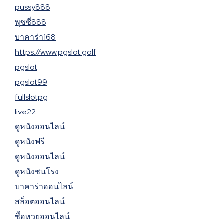
pussy888
พุซซี่888
บาคาร่า168
https://www.pgslot.golf
pgslot
pgslot99
fullslotpg
live22
ดูหนังออนไลน์
ดูหนังฟรี
ดูหนังออนไลน์
ดูหนังชนโรง
บาคาร่าออนไลน์
สล็อตออนไลน์
ซื้อหวยออนไลน์