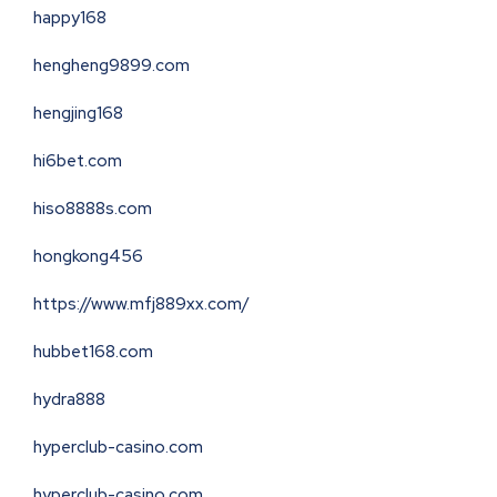
happy168
hengheng9899.com
hengjing168
hi6bet.com
hiso8888s.com
hongkong456
https://www.mfj889xx.com/
hubbet168.com
hydra888
hyperclub-casino.com
hyperclub-casino.com