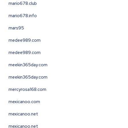
mario678.club
mario678.info
mars95
medee989.com
medee989.com
meekin365day.com
meekin365day.com
mercyrosa168.com
mexicanoo.com
mexicanoo.net
mexicanoo.net