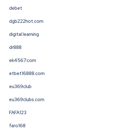
debet
dgb222hot.com
digital learning
dr888
ek4567.com
etbet16888.com
eu369club
eu369clubs.com
FAFA123
faro168