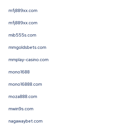
mfj889xx.com
mfj889xx.com
mib555s.com
mmgoldsbets.com
mmplay-casino.com
mono1688
mono16888.com
moza888.com
mwin9s.com
nagawaybet.com