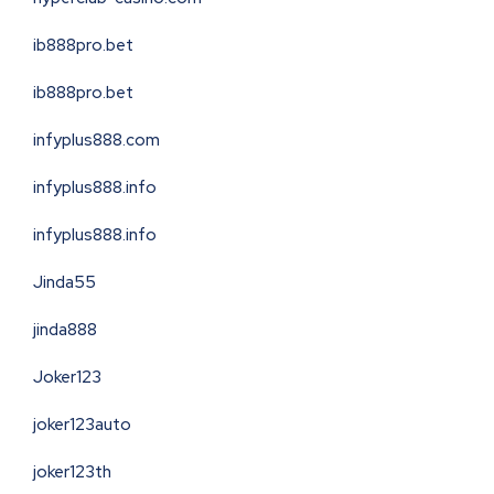
ib888pro.bet
ib888pro.bet
infyplus888.com
infyplus888.info
infyplus888.info
Jinda55
jinda888
Joker123
joker123auto
joker123th