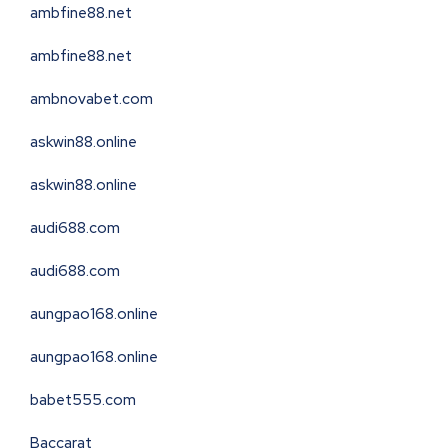
ambfine88.net
ambfine88.net
ambnovabet.com
askwin88.online
askwin88.online
audi688.com
audi688.com
aungpao168.online
aungpao168.online
babet555.com
Baccarat