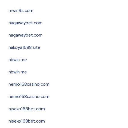
mwin9s.com
nagawaybet.com
nagawaybet.com
nakoya1688.site
nbwin.me
nbwin.me
nemo168casino.com
nemo168casino.com
niseko168bet.com
niseko168bet.com