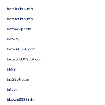
betflixtikto.info
betflixtikto.info
betm4vip.com
betway
betwin6666.com
betworld369hot.com
bh99
bio285th.com
bitcoin
bluewin8888.info