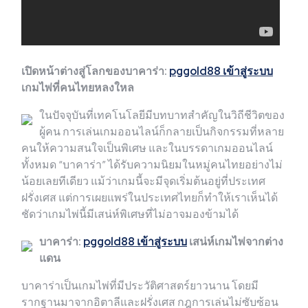
เปิดหน้าต่างสู่โลกของบาคาร่า:
pggold88 เข้าสู่ระบบ
เกมไพ่ที่คนไทยหลงใหล
ในปัจจุบันที่เทคโนโลยีมีบทบาทสำคัญในวิถีชีวิตของ
ผู้คน การเล่นเกมออนไลน์ก็กลายเป็นกิจกรรมที่หลาย
คนให้ความสนใจเป็นพิเศษ และในบรรดาเกมออนไลน์
ทั้งหมด “บาคาร่า” ได้รับความนิยมในหมู่คนไทยอย่างไม่
น้อยเลยทีเดียว แม้ว่าเกมนี้จะมีจุดเริ่มต้นอยู่ที่ประเทศ
ฝรั่งเศส แต่การเผยแพร่ในประเทศไทยก็ทำให้เราเห็นได้
ชัดว่าเกมไพ่นี้มีเสน่ห์พิเศษที่ไม่อาจมองข้ามได้
บาคาร่า:
pggold88 เข้าสู่ระบบ
เสน่ห์เกมไพ่จากต่าง
แดน
บาคาร่าเป็นเกมไพ่ที่มีประวัติศาสตร์ยาวนาน โดยมี
รากฐานมาจากอิตาลีและฝรั่งเศส กฎการเล่นไม่ซับซ้อน