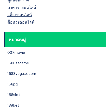
ดูหนังชนโรง
บาคาร่าออนไลน์
สล็อตออนไลน์
ซื้อหวยออนไลน์
หมวดหมู่
037movie
1688sagame
1688vegasx.com
168pg
168slot
188bet