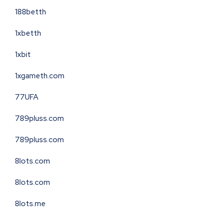
188betth
1xbetth
1xbit
1xgameth.com
77UFA
789pluss.com
789pluss.com
8lots.com
8lots.com
8lots.me