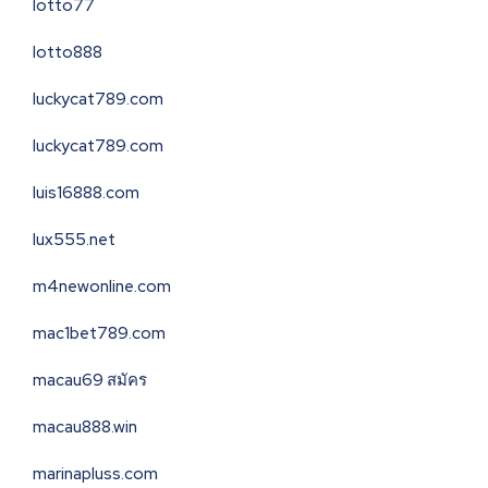
lotto77
lotto888
luckycat789.com
luckycat789.com
luis16888.com
lux555.net
m4newonline.com
mac1bet789.com
macau69 สมัคร
macau888.win
marinapluss.com