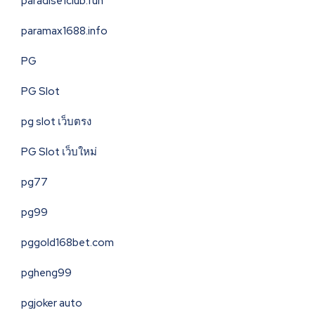
paradise1club.fun
paramax1688.info
PG
PG Slot
pg slot เว็บตรง
PG Slot เว็บใหม่
pg77
pg99
pggold168bet.com
pgheng99
pgjoker auto