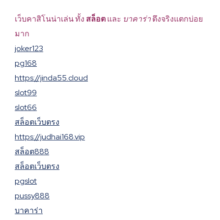
เว็บคาสิโนน่าเล่น ทั้ง
สล็อต
และ
บาคาร่า
ตึงจริงแตกบ่อย
มาก
joker123
pg168
https://jinda55.cloud
slot99
slot66
สล็อตเว็บตรง
https://judhai168.vip
สล็อต888
สล็อตเว็บตรง
pgslot
pussy888
บาคาร่า