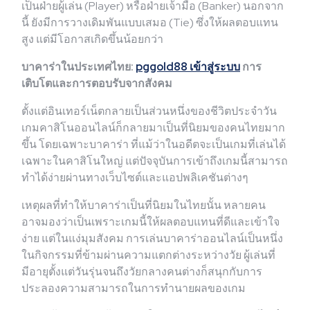
เป็นฝ่ายผู้เล่น (Player) หรือฝ่ายเจ้ามือ (Banker) นอกจาก
นี้ ยังมีการวางเดิมพันแบบเสมอ (Tie) ซึ่งให้ผลตอบแทน
สูง แต่มีโอกาสเกิดขึ้นน้อยกว่า
บาคาร่าในประเทศไทย:
pggold88 เข้าสู่ระบบ
การ
เติบโตและการตอบรับจากสังคม
ตั้งแต่อินเทอร์เน็ตกลายเป็นส่วนหนึ่งของชีวิตประจำวัน
เกมคาสิโนออนไลน์ก็กลายมาเป็นที่นิยมของคนไทยมาก
ขึ้น โดยเฉพาะบาคาร่า ที่แม้ว่าในอดีตจะเป็นเกมที่เล่นได้
เฉพาะในคาสิโนใหญ่ แต่ปัจจุบันการเข้าถึงเกมนี้สามารถ
ทำได้ง่ายผ่านทางเว็บไซต์และแอปพลิเคชันต่างๆ
เหตุผลที่ทำให้บาคาร่าเป็นที่นิยมในไทยนั้น หลายคน
อาจมองว่าเป็นเพราะเกมนี้ให้ผลตอบแทนที่ดีและเข้าใจ
ง่าย แต่ในแง่มุมสังคม การเล่นบาคาร่าออนไลน์เป็นหนึ่ง
ในกิจกรรมที่ข้ามผ่านความแตกต่างระหว่างวัย ผู้เล่นที่
มีอายุตั้งแต่วันรุ่นจนถึงวัยกลางคนต่างก็สนุกกับการ
ประลองความสามารถในการทำนายผลของเกม