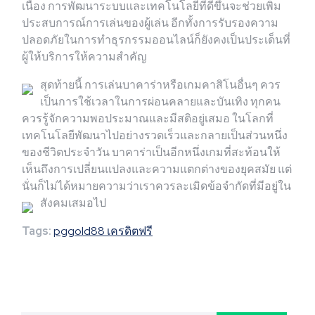
เนื่อง การพัฒนาระบบและเทคโนโลยีที่ดีขึ้นจะช่วยเพิ่ม
ประสบการณ์การเล่นของผู้เล่น อีกทั้งการรับรองความ
ปลอดภัยในการทำธุรกรรมออนไลน์ก็ยังคงเป็นประเด็นที่
ผู้ให้บริการให้ความสำคัญ
สุดท้ายนี้ การเล่นบาคาร่าหรือเกมคาสิโนอื่นๆ ควร
เป็นการใช้เวลาในการผ่อนคลายและบันเทิง ทุกคน
ควรรู้จักความพอประมาณและมีสติอยู่เสมอ ในโลกที่
เทคโนโลยีพัฒนาไปอย่างรวดเร็วและกลายเป็นส่วนหนึ่ง
ของชีวิตประจำวัน บาคาร่าเป็นอีกหนึ่งเกมที่สะท้อนให้
เห็นถึงการเปลี่ยนแปลงและความแตกต่างของยุคสมัย แต่
นั่นก็ไม่ได้หมายความว่าเราควรละเมิดข้อจำกัดที่มีอยู่ใน
สังคมเสมอไป
Tags:
pggold88 เครดิตฟรี