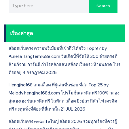
เรื่องล่าสุด
สล็อตเว็บตรง ความพรีเมียมที่เข้าถึงได้จริง Top 97 by
Aurelia Tangtem168e.com วันเกิดนี้พี่จัดให้ 300 จ่ายตรง กี่
ล้านก็จ่าย การันตี กำไรหลักแสน สล็อตเว็บตรง ห้ามพลาด โปร
ดีรออยู่ 4 กรกฎาคม 2026
Hengjing168 เกมสล็อต ที่ผู้เล่นชื่นชอบ ที่สุด Top 25 by
Melody hengjing168d.com โปรโมชั่นเครดิตฟรี 100% กล่อง
สุ่มเฮงเฮง รับเครดิตฟรี ไลฟ์สด สล็อต ยิงปลา กีฬา ไพ่ เครดิต
ฟรี ลงทุนทั้งที่ต้อง ที่นี่เท่านั้น 21 JUL 2026
สล็อตเว็บตรง websiteใหญ่ สล็อต 2026 รวมทุกเรื่องที่ควรรู้