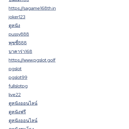
https://sagame168th.in
joker123
ดูหนัง
pussy888
พุซซี่888
บาคาร่า168
https://www.pgslot.golf
pgslot
pgslot99
fullslotpg
live22
ดูหนังออนไลน์
ดูหนังฟรี
ดูหนังออนไลน์