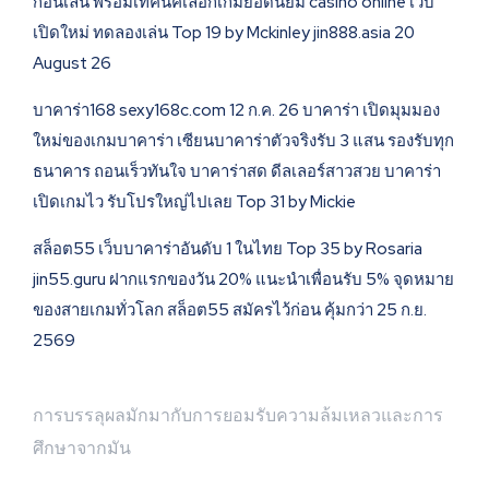
ก่อนเล่น พร้อมเทคนิคเลือกเกมยอดนิยม casino online เว็บ
เปิดใหม่ ทดลองเล่น Top 19 by Mckinley jin888.asia 20
August 26
บาคาร่า168 sexy168c.com 12 ก.ค. 26 บาคาร่า เปิดมุมมอง
ใหม่ของเกมบาคาร่า เซียนบาคาร่าตัวจริงรับ 3 แสน รองรับทุก
ธนาคาร ถอนเร็วทันใจ บาคาร่าสด ดีลเลอร์สาวสวย บาคาร่า
เปิดเกมไว รับโปรใหญ่ไปเลย Top 31 by Mickie
สล็อต55 เว็บบาคาร่าอันดับ 1 ในไทย Top 35 by Rosaria
jin55.guru ฝากแรกของวัน 20% แนะนำเพื่อนรับ 5% จุดหมาย
ของสายเกมทั่วโลก สล็อต55 สมัครไว้ก่อน คุ้มกว่า 25 ก.ย.
2569
การบรรลุผลมักมากับการยอมรับความล้มเหลวและการ
ศึกษาจากมัน