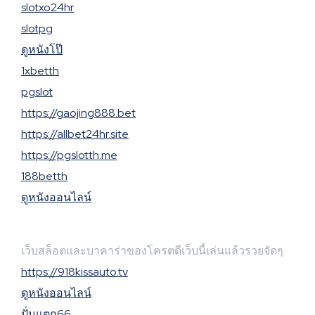
slotxo24hr
slotpg
ดูหนังโป๊
1xbetth
pgslot
https://gaojing888.bet
https://allbet24hr.site
https://pgslotth.me
188betth
ดูหนังออนไลน์
เว็บสล็อตและบาคาร่าของโครตดีเว็บนี้เล่นแล้วรวยจัดๆ
https://918kissauto.tv
ดูหนังออนไลน์
ปั่นแตก66