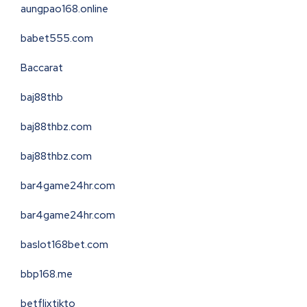
aungpao168.online
babet555.com
Baccarat
baj88thb
baj88thbz.com
baj88thbz.com
bar4game24hr.com
bar4game24hr.com
baslot168bet.com
bbp168.me
betflixtikto