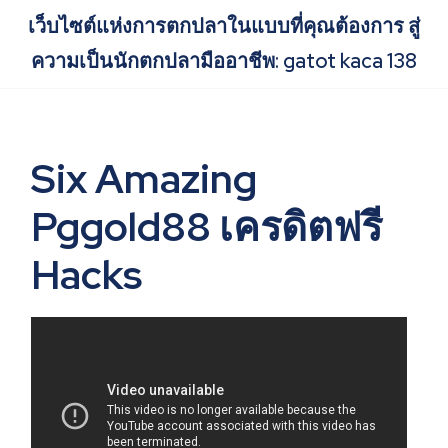
Skip
เว็บไซต์แห่งการตกปลาในแบบที่คุณต้องการ สู่
to
content
ความเป็นนักตกปลามืออาชีพ: gatot kaca 138
Six Amazing
Pggold88 เครดิตฟรี
Hacks