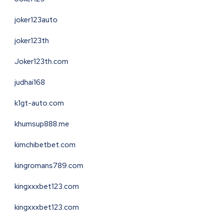
joker123auto
joker123th
Joker123th.com
judhai168
k1gt-auto.com
khumsup888.me
kimchibetbet.com
kingromans789.com
kingxxxbet123.com
kingxxxbet123.com