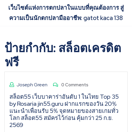
Skip
เว็บไซต์แห่งการตกปลาในแบบที่คุณต้องการ สู่
to
content
ความเป็นนักตกปลามืออาชีพ: gatot kaca 138
ป้ายกำกับ:
สล็อตเครดิต
ฟรี
Joseph Green
0 Comments
สล็อต55 เว็บบาคาร่าอันดับ 1 ในไทย Top 35
by Rosaria jin55.guru ฝากแรกของวัน 20%
แนะนำเพื่อนรับ 5% จุดหมายของสายเกมทั่ว
โลก สล็อต55 สมัครไว้ก่อน คุ้มกว่า 25 ก.ย.
2569