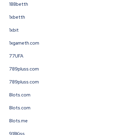
188betth
1xbetth
1xbit
1xgameth.com
77UFA
789pluss.com
789pluss.com
8lots.com
8lots.com
8lots.me
918Kiss