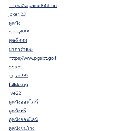
https://sagame168th.in
joker123
ดูหนัง
pussy888
พุซซี่888
บาคาร่า168
https://www.pgslot.golf
pgslot
pgslot99
fullslotpg
live22
ดูหนังออนไลน์
ดูหนังฟรี
ดูหนังออนไลน์
ดูหนังชนโรง