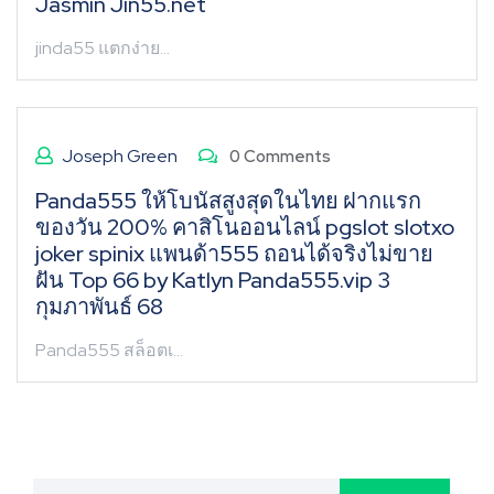
Jasmin Jin55.net
jinda55 แตกง่าย…
Joseph Green
0 Comments
Panda555 ให้โบนัสสูงสุดในไทย ฝากแรก
ของวัน 200% คาสิโนออนไลน์ pgslot slotxo
joker spinix แพนด้า555 ถอนได้จริงไม่ขาย
ฝัน Top 66 by Katlyn Panda555.vip 3
กุมภาพันธ์ 68
Panda555 สล็อตเ…