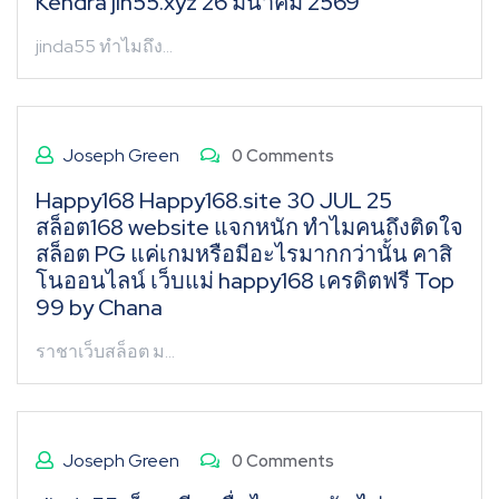
Kendra jin55.xyz 26 มีนาคม 2569
jinda55 ทำไมถึง…
Joseph Green
0 Comments
Happy168 Happy168.site 30 JUL 25
สล็อต168 website แจกหนัก ทำไมคนถึงติดใจ
สล็อต PG แค่เกมหรือมีอะไรมากกว่านั้น คาสิ
โนออนไลน์ เว็บแม่ happy168 เครดิตฟรี Top
99 by Chana
ราชาเว็บสล็อต ม…
Joseph Green
0 Comments