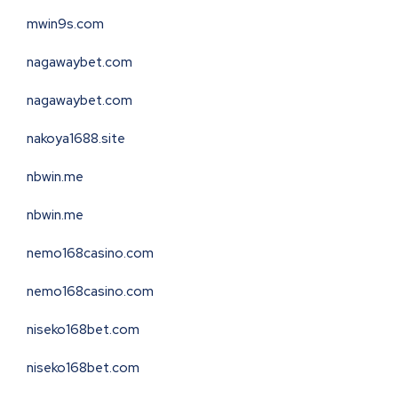
mwin9s.com
nagawaybet.com
nagawaybet.com
nakoya1688.site
nbwin.me
nbwin.me
nemo168casino.com
nemo168casino.com
niseko168bet.com
niseko168bet.com