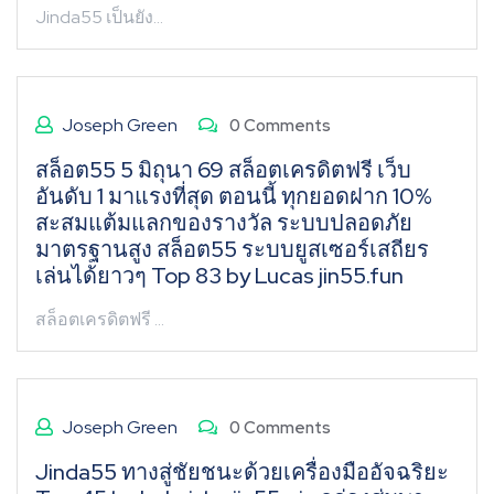
Jinda55 เป็นยัง…
Joseph Green
0 Comments
สล็อต55 5 มิถุนา 69 สล็อตเครดิตฟรี เว็บ
อันดับ 1 มาแรงที่สุด ตอนนี้ ทุกยอดฝาก 10%
สะสมแต้มแลกของรางวัล ระบบปลอดภัย
มาตรฐานสูง สล็อต55 ระบบยูสเซอร์เสถียร
เล่นได้ยาวๆ Top 83 by Lucas jin55.fun
สล็อตเครดิตฟรี …
Joseph Green
0 Comments
Jinda55 ทางสู่ชัยชนะด้วยเครื่องมืออัจฉริยะ