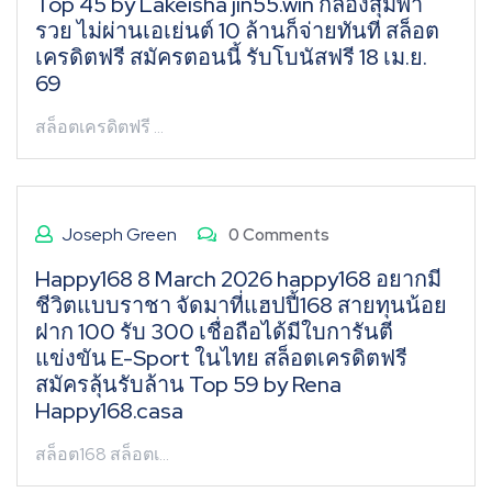
Top 45 by Lakeisha jin55.win กล่องสุ่มพา
รวย ไม่ผ่านเอเย่นต์ 10 ล้านก็จ่ายทันที สล็อต
เครดิตฟรี สมัครตอนนี้ รับโบนัสฟรี 18 เม.ย.
69
สล็อตเครดิตฟรี …
Joseph Green
0 Comments
Happy168 8 March 2026 happy168 อยากมี
ชีวิตแบบราชา จัดมาที่แฮปปี้168 สายทุนน้อย
ฝาก 100 รับ 300 เชื่อถือได้มีใบการันตี
แข่งขัน E-Sport ในไทย สล็อตเครดิตฟรี
สมัครลุ้นรับล้าน Top 59 by Rena
Happy168.casa
สล็อต168 สล็อตเ…