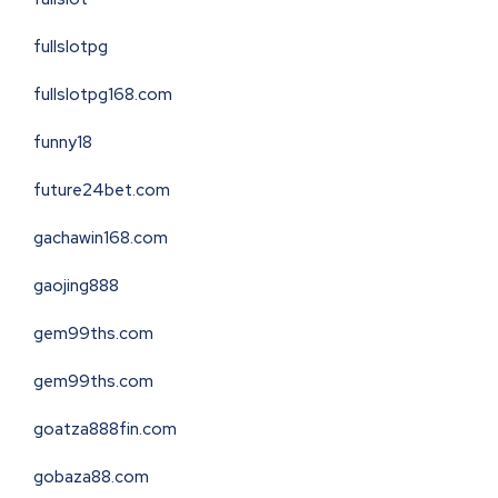
fullslotpg
fullslotpg168.com
funny18
future24bet.com
gachawin168.com
gaojing888
gem99ths.com
gem99ths.com
goatza888fin.com
gobaza88.com