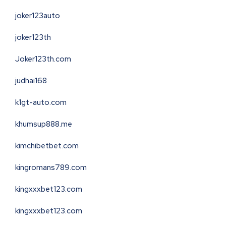
joker123auto
joker123th
Joker123th.com
judhai168
k1gt-auto.com
khumsup888.me
kimchibetbet.com
kingromans789.com
kingxxxbet123.com
kingxxxbet123.com