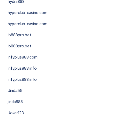
hydra888
hyperclub-casino.com
hyperclub-casino.com
ib888pro.bet
ib888pro.bet
infyplus888.com
infyplus888.info
infyplus888.info
Jinda55
jinda888
Joker123