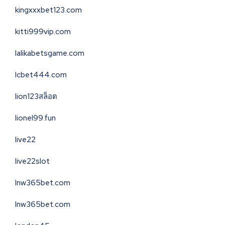
kingxxxbet123.com
kitti999vip.com
lalikabetsgame.com
lcbet444.com
lion123สล็อต
lionel99.fun
live22
live22slot
lnw365bet.com
lnw365bet.com