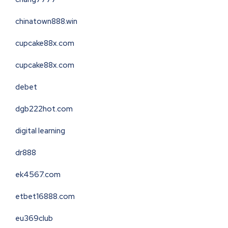
chinatown888.win
cupcake88x.com
cupcake88x.com
debet
dgb222hot.com
digital learning
dr888
ek4567.com
etbet16888.com
eu369club