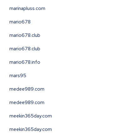
marinapluss.com
mario678
mario678.club
mario678.club
mario678.info
mars95
medee989.com
medee989.com
meekin365day.com
meekin365day.com