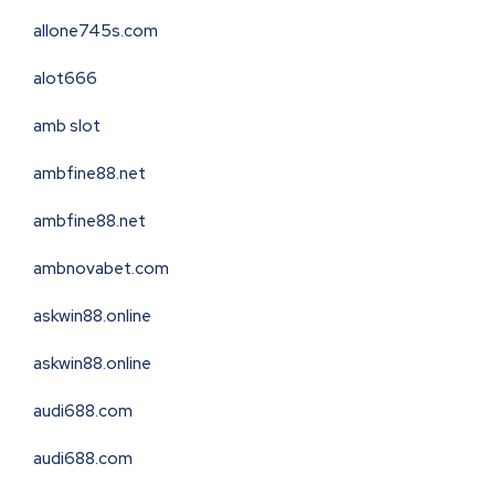
allone745s.com
alot666
amb slot
ambfine88.net
ambfine88.net
ambnovabet.com
askwin88.online
askwin88.online
audi688.com
audi688.com