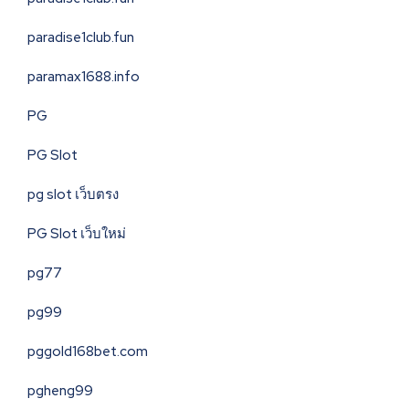
paradise1club.fun
paramax1688.info
PG
PG Slot
pg slot เว็บตรง
PG Slot เว็บใหม่
pg77
pg99
pggold168bet.com
pgheng99