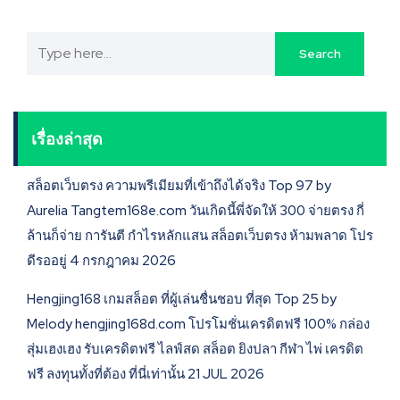
เรื่องล่าสุด
สล็อตเว็บตรง ความพรีเมียมที่เข้าถึงได้จริง Top 97 by
Aurelia Tangtem168e.com วันเกิดนี้พี่จัดให้ 300 จ่ายตรง กี่
ล้านก็จ่าย การันตี กำไรหลักแสน สล็อตเว็บตรง ห้ามพลาด โปร
ดีรออยู่ 4 กรกฎาคม 2026
Hengjing168 เกมสล็อต ที่ผู้เล่นชื่นชอบ ที่สุด Top 25 by
Melody hengjing168d.com โปรโมชั่นเครดิตฟรี 100% กล่อง
สุ่มเฮงเฮง รับเครดิตฟรี ไลฟ์สด สล็อต ยิงปลา กีฬา ไพ่ เครดิต
ฟรี ลงทุนทั้งที่ต้อง ที่นี่เท่านั้น 21 JUL 2026