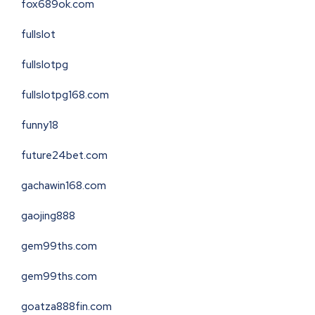
fox689ok.com
fullslot
fullslotpg
fullslotpg168.com
funny18
future24bet.com
gachawin168.com
gaojing888
gem99ths.com
gem99ths.com
goatza888fin.com