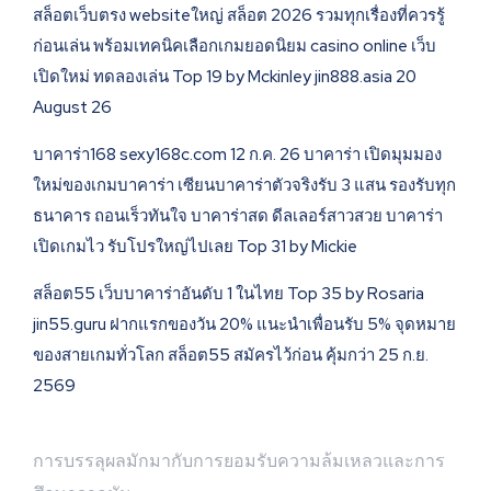
สล็อตเว็บตรง websiteใหญ่ สล็อต 2026 รวมทุกเรื่องที่ควรรู้
ก่อนเล่น พร้อมเทคนิคเลือกเกมยอดนิยม casino online เว็บ
เปิดใหม่ ทดลองเล่น Top 19 by Mckinley jin888.asia 20
August 26
บาคาร่า168 sexy168c.com 12 ก.ค. 26 บาคาร่า เปิดมุมมอง
ใหม่ของเกมบาคาร่า เซียนบาคาร่าตัวจริงรับ 3 แสน รองรับทุก
ธนาคาร ถอนเร็วทันใจ บาคาร่าสด ดีลเลอร์สาวสวย บาคาร่า
เปิดเกมไว รับโปรใหญ่ไปเลย Top 31 by Mickie
สล็อต55 เว็บบาคาร่าอันดับ 1 ในไทย Top 35 by Rosaria
jin55.guru ฝากแรกของวัน 20% แนะนำเพื่อนรับ 5% จุดหมาย
ของสายเกมทั่วโลก สล็อต55 สมัครไว้ก่อน คุ้มกว่า 25 ก.ย.
2569
การบรรลุผลมักมากับการยอมรับความล้มเหลวและการ