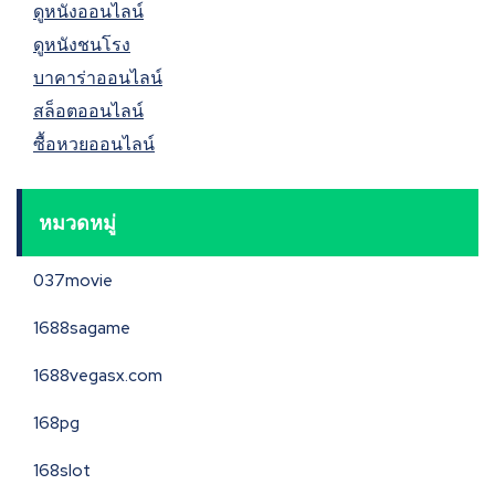
ดูหนังออนไลน์
ดูหนังชนโรง
บาคาร่าออนไลน์
สล็อตออนไลน์
ซื้อหวยออนไลน์
หมวดหมู่
037movie
1688sagame
1688vegasx.com
168pg
168slot