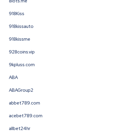
8lots.me
918Kiss
918kissauto
918kissme
928coins.vip
9kpluss.com
ABA
ABAGroup2
abbet789.com
acebet789.com
allbet24hr