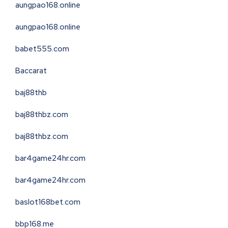
aungpao168.online
aungpao168.online
babet555.com
Baccarat
baj88thb
baj88thbz.com
baj88thbz.com
bar4game24hr.com
bar4game24hr.com
baslot168bet.com
bbp168.me