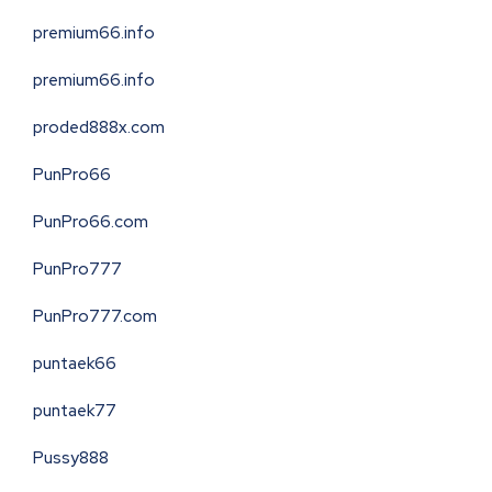
premium66.info
premium66.info
proded888x.com
PunPro66
PunPro66.com
PunPro777
PunPro777.com
puntaek66
puntaek77
Pussy888