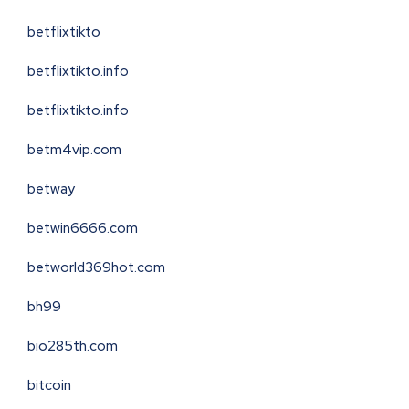
betflixtikto
betflixtikto.info
betflixtikto.info
betm4vip.com
betway
betwin6666.com
betworld369hot.com
bh99
bio285th.com
bitcoin