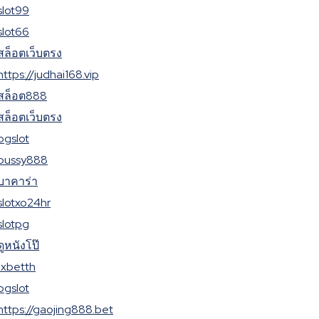
slot99
slot66
สล็อตเว็บตรง
https://judhai168.vip
สล็อต888
สล็อตเว็บตรง
pgslot
pussy888
บาคาร่า
slotxo24hr
slotpg
ดูหนังโป๊
1xbetth
pgslot
https://gaojing888.bet