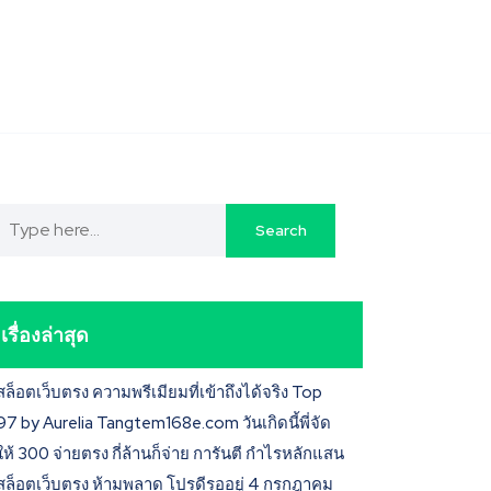
เรื่องล่าสุด
สล็อตเว็บตรง ความพรีเมียมที่เข้าถึงได้จริง Top
97 by Aurelia Tangtem168e.com วันเกิดนี้พี่จัด
ให้ 300 จ่ายตรง กี่ล้านก็จ่าย การันตี กำไรหลักแสน
สล็อตเว็บตรง ห้ามพลาด โปรดีรออยู่ 4 กรกฎาคม