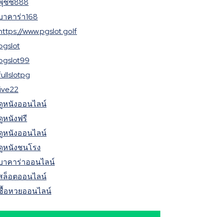
พุซซี่888
บาคาร่า168
https://www.pgslot.golf
pgslot
pgslot99
fullslotpg
live22
ดูหนังออนไลน์
ดูหนังฟรี
ดูหนังออนไลน์
ดูหนังชนโรง
บาคาร่าออนไลน์
สล็อตออนไลน์
ซื้อหวยออนไลน์