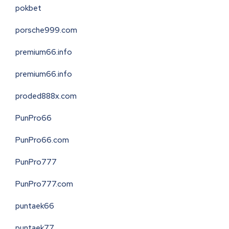
pokbet
porsche999.com
premium66.info
premium66.info
proded888x.com
PunPro66
PunPro66.com
PunPro777
PunPro777.com
puntaek66
puntaek77