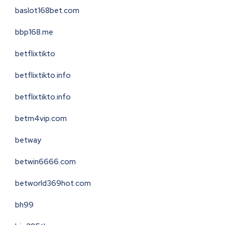
baslot168bet.com
bbp168.me
betflixtikto
betflixtikto.info
betflixtikto.info
betm4vip.com
betway
betwin6666.com
betworld369hot.com
bh99