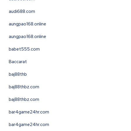
audi688.com
aungpao168.online
aungpao168.online
babet555.com
Baccarat
baj88thb
baj88thbz.com
baj88thbz.com
bar4game24hr.com
bar4game24hr.com