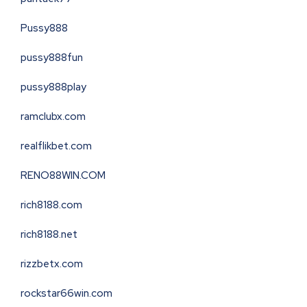
Pussy888
pussy888fun
pussy888play
ramclubx.com
realflikbet.com
RENO88WIN.COM
rich8188.com
rich8188.net
rizzbetx.com
rockstar66win.com