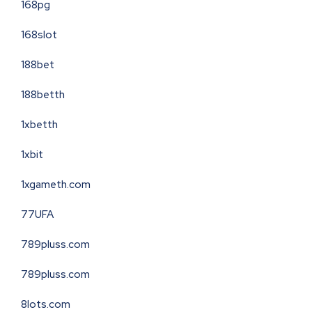
168pg
168slot
188bet
188betth
1xbetth
1xbit
1xgameth.com
77UFA
789pluss.com
789pluss.com
8lots.com