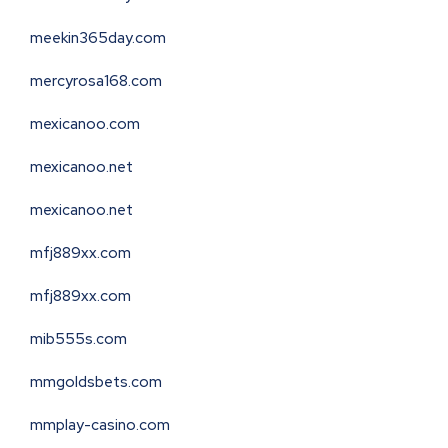
meekin365day.com
mercyrosa168.com
mexicanoo.com
mexicanoo.net
mexicanoo.net
mfj889xx.com
mfj889xx.com
mib555s.com
mmgoldsbets.com
mmplay-casino.com