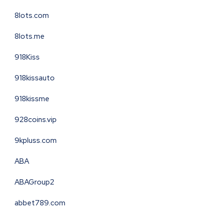
8lots.com
8lots.me
918Kiss
918kissauto
918kissme
928coins.vip
9kpluss.com
ABA
ABAGroup2
abbet789.com