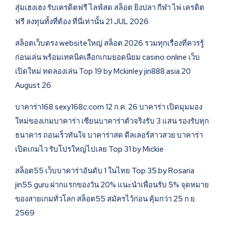
สุ่มเฮงเฮง รับเครดิตฟรี ไลฟ์สด สล็อต ยิงปลา กีฬา ไพ่ เครดิต
ฟรี ลงทุนทั้งที่ต้อง ที่นี่เท่านั้น 21 JUL 2026
สล็อตเว็บตรง websiteใหญ่ สล็อต 2026 รวมทุกเรื่องที่ควรรู้
ก่อนเล่น พร้อมเทคนิคเลือกเกมยอดนิยม casino online เว็บ
เปิดใหม่ ทดลองเล่น Top 19 by Mckinley jin888.asia 20
August 26
บาคาร่า168 sexy168c.com 12 ก.ค. 26 บาคาร่า เปิดมุมมอง
ใหม่ของเกมบาคาร่า เซียนบาคาร่าตัวจริงรับ 3 แสน รองรับทุก
ธนาคาร ถอนเร็วทันใจ บาคาร่าสด ดีลเลอร์สาวสวย บาคาร่า
เปิดเกมไว รับโปรใหญ่ไปเลย Top 31 by Mickie
สล็อต55 เว็บบาคาร่าอันดับ 1 ในไทย Top 35 by Rosaria
jin55.guru ฝากแรกของวัน 20% แนะนำเพื่อนรับ 5% จุดหมาย
ของสายเกมทั่วโลก สล็อต55 สมัครไว้ก่อน คุ้มกว่า 25 ก.ย.
2569