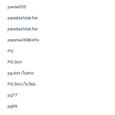
panda555
paradise1club.fun
paradise1club.fun
paramax1688.info
PG
PG Slot
pg slot เว็บตรง
PG Slot เว็บใหม่
pg77
pg99