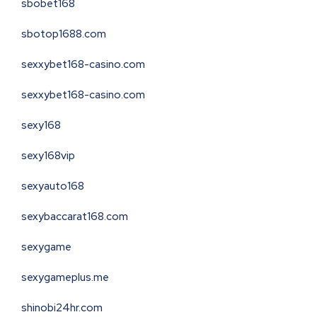
sbobet168
sbotop1688.com
sexxybet168-casino.com
sexxybet168-casino.com
sexy168
sexy168vip
sexyauto168
sexybaccarat168.com
sexygame
sexygameplus.me
shinobi24hr.com