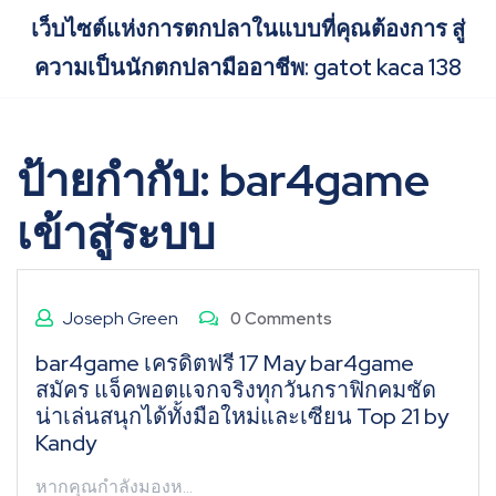
Skip
เว็บไซต์แห่งการตกปลาในแบบที่คุณต้องการ สู่
to
content
ความเป็นนักตกปลามืออาชีพ: gatot kaca 138
ป้ายกำกับ:
bar4game
เข้าสู่ระบบ
Joseph Green
0 Comments
bar4game เครดิตฟรี 17 May bar4game
สมัคร แจ็คพอตแจกจริงทุกวันกราฟิกคมชัด
น่าเล่นสนุกได้ทั้งมือใหม่และเซียน Top 21 by
Kandy
หากคุณกำลังมองห…