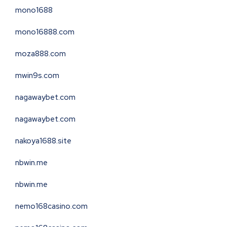
mono1688
mono16888.com
moza888.com
mwin9s.com
nagawaybet.com
nagawaybet.com
nakoya1688.site
nbwin.me
nbwin.me
nemo168casino.com