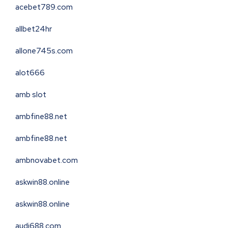
acebet789.com
allbet24hr
allone745s.com
alot666
amb slot
ambfine88.net
ambfine88.net
ambnovabet.com
askwin88.online
askwin88.online
audi688.com