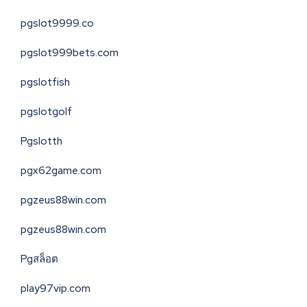
pgslot9999.co
pgslot999bets.com
pgslotfish
pgslotgolf
Pgslotth
pgx62game.com
pgzeus88win.com
pgzeus88win.com
Pgสล็อต
play97vip.com