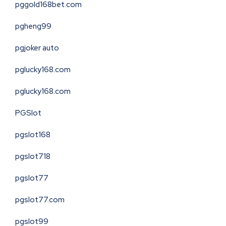
pggold168bet.com
pgheng99
pgjoker auto
pglucky168.com
pglucky168.com
PGSlot
pgslot168
pgslot718
pgslot77
pgslot77.com
pgslot99