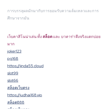
การบรรลุผลมักมากับการยอมรับความล้มเหลวและการ
ศึกษาจากมัน
เว็บคาสิโนน่าเล่น ทั้ง
สล็อต
และ
บาคาร่า
ตึงจริงแตกบ่อย
มาก
joker123
pg168
https://jinda55.cloud
slot99
slot66
สล็อตเว็บตรง
https://judhai168.vip
สล็อต888