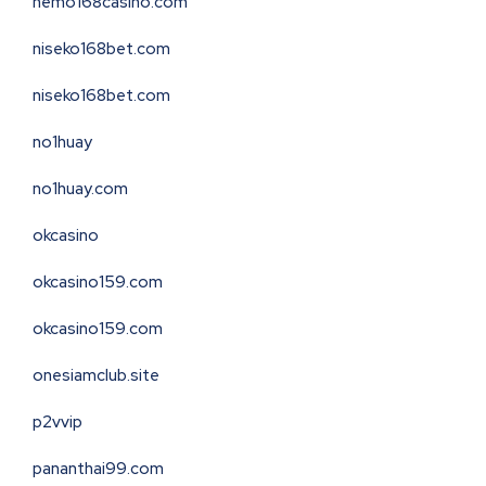
nemo168casino.com
niseko168bet.com
niseko168bet.com
no1huay
no1huay.com
okcasino
okcasino159.com
okcasino159.com
onesiamclub.site
p2vvip
pananthai99.com