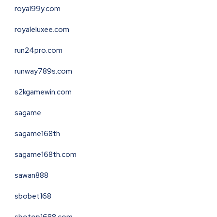
royal99y.com
royaleluxee.com
run24pro.com
runway789s.com
s2kgamewin.com
sagame
sagame168th
sagame168th.com
sawan888
sbobet168