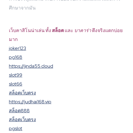
ศึกษาจากมัน
เว็บคาสิโนน่าเล่น ทั้ง
สล็อต
และ
บาคาร่า
ตึงจริงแตกบ่อย
มาก
joker123
pg168
https://jinda55.cloud
slot99
slot66
สล็อตเว็บตรง
https://judhai168.vip
สล็อต888
สล็อตเว็บตรง
pgslot