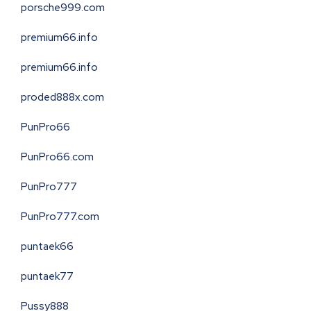
porsche999.com
premium66.info
premium66.info
proded888x.com
PunPro66
PunPro66.com
PunPro777
PunPro777.com
puntaek66
puntaek77
Pussy888