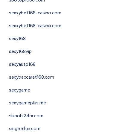
sbotop1688.com
sexxybet168-casino.com
sexxybet168-casino.com
sexy168
sexy168vip
sexyauto168
sexybaccarat168.com
sexygame
sexygameplus.me
shinobi24hr.com
sing55fun.com