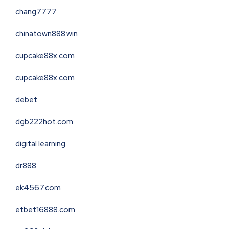
chang7777
chinatown888.win
cupcake88x.com
cupcake88x.com
debet
dgb222hot.com
digital learning
dr888
ek4567.com
etbet16888.com