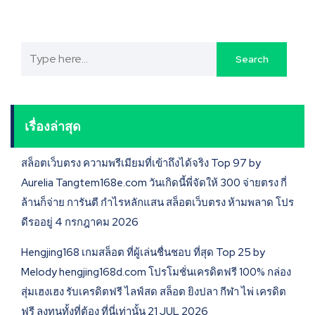
เรื่องล่าสุด
สล็อตเว็บตรง ความพรีเมียมที่เข้าถึงได้จริง Top 97 by
Aurelia Tangtem168e.com วันเกิดนี้พี่จัดให้ 300 จ่ายตรง กี่
ล้านก็จ่าย การันตี กำไรหลักแสน สล็อตเว็บตรง ห้ามพลาด โปร
ดีรออยู่ 4 กรกฎาคม 2026
Hengjing168 เกมสล็อต ที่ผู้เล่นชื่นชอบ ที่สุด Top 25 by
Melody hengjing168d.com โปรโมชั่นเครดิตฟรี 100% กล่อง
สุ่มเฮงเฮง รับเครดิตฟรี ไลฟ์สด สล็อต ยิงปลา กีฬา ไพ่ เครดิต
ฟรี ลงทุนทั้งที่ต้อง ที่นี่เท่านั้น 21 JUL 2026