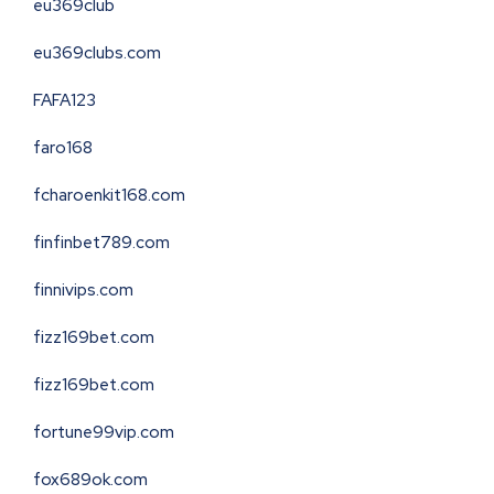
eu369club
eu369clubs.com
FAFA123
faro168
fcharoenkit168.com
finfinbet789.com
finnivips.com
fizz169bet.com
fizz169bet.com
fortune99vip.com
fox689ok.com