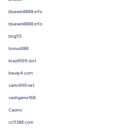
bluewin8888.info
bluewin8888.info
bng55
bonus888
brazil999 slot
bwvip4.com
carlo999.net
cashgame168
Casino
cc11388.com