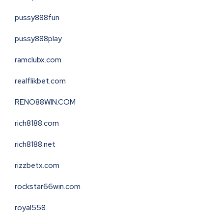
pussy888fun
pussy888play
ramclubx.com
realflikbet.com
RENO88WIN.COM
rich8188.com
rich8188.net
rizzbetx.com
rockstar66win.com
royal558