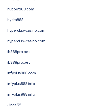
hubbet168.com
hydra888
hyperclub-casino.com
hyperclub-casino.com
ib888pro.bet
ib888pro.bet
infyplus888.com
infyplus888.info
infyplus888.info
Jinda55