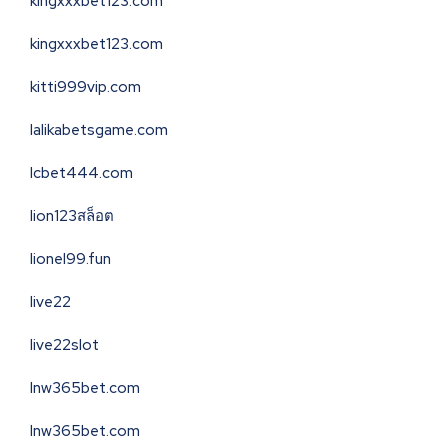
kingxxxbet123.com
kingxxxbet123.com
kitti999vip.com
lalikabetsgame.com
lcbet444.com
lion123สล็อต
lionel99.fun
live22
live22slot
lnw365bet.com
lnw365bet.com