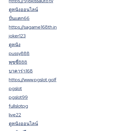
https://918kissauto.tv
ดูหนังออนไลน์
ปั่นแตก66
https://sagame168th.in
joker123
ดูหนัง
pussy888
พุซซี่888
บาคาร่า168
https://www.pgslot.golf
pgslot
pgslot99
fullslotpg
live22
ดูหนังออนไลน์