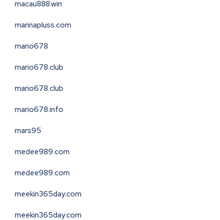
macau888.win
marinapluss.com
mario678
mario678.club
mario678.club
mario678.info
mars95
medee989.com
medee989.com
meekin365day.com
meekin365day.com