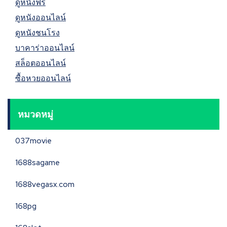
ดูหนังฟรี
ดูหนังออนไลน์
ดูหนังชนโรง
บาคาร่าออนไลน์
สล็อตออนไลน์
ซื้อหวยออนไลน์
หมวดหมู่
037movie
1688sagame
1688vegasx.com
168pg