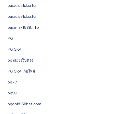
paradise1club.fun
paradise1club.fun
paramax1688.info
PG
PG Slot
pg slot เว็บตรง
PG Slot เว็บใหม่
pg77
pg99
pggold168bet.com