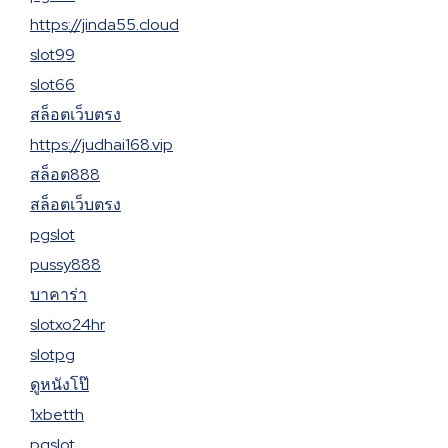
https://jinda55.cloud
slot99
slot66
สล็อตเว็บตรง
https://judhai168.vip
สล็อต888
สล็อตเว็บตรง
pgslot
pussy888
บาคาร่า
slotxo24hr
slotpg
ดูหนังโป๊
1xbetth
pgslot