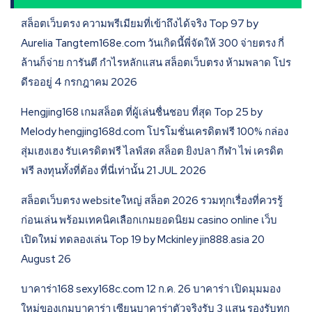
สล็อตเว็บตรง ความพรีเมียมที่เข้าถึงได้จริง Top 97 by
Aurelia Tangtem168e.com วันเกิดนี้พี่จัดให้ 300 จ่ายตรง กี่
ล้านก็จ่าย การันตี กำไรหลักแสน สล็อตเว็บตรง ห้ามพลาด โปร
ดีรออยู่ 4 กรกฎาคม 2026
Hengjing168 เกมสล็อต ที่ผู้เล่นชื่นชอบ ที่สุด Top 25 by
Melody hengjing168d.com โปรโมชั่นเครดิตฟรี 100% กล่อง
สุ่มเฮงเฮง รับเครดิตฟรี ไลฟ์สด สล็อต ยิงปลา กีฬา ไพ่ เครดิต
ฟรี ลงทุนทั้งที่ต้อง ที่นี่เท่านั้น 21 JUL 2026
สล็อตเว็บตรง websiteใหญ่ สล็อต 2026 รวมทุกเรื่องที่ควรรู้
ก่อนเล่น พร้อมเทคนิคเลือกเกมยอดนิยม casino online เว็บ
เปิดใหม่ ทดลองเล่น Top 19 by Mckinley jin888.asia 20
August 26
บาคาร่า168 sexy168c.com 12 ก.ค. 26 บาคาร่า เปิดมุมมอง
ใหม่ของเกมบาคาร่า เซียนบาคาร่าตัวจริงรับ 3 แสน รองรับทุก