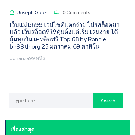
Joseph Green
0 Comments
เว็บแม่ bh99 เวปไซต์แตกง่าย โปรสล็อตมา
แล้ว เว็บสล็อตที่ให้คุ้มตั้งแต่เริ่ม เล่นง่าย ได้
ลุ้นทุกวัน เครดิตฟรี Top 68 by Ronnie
bh99th.org 25 มกราคม 69 คาสิโน
bonanza99 หนึ่ง…
เรื่องล่าสุด