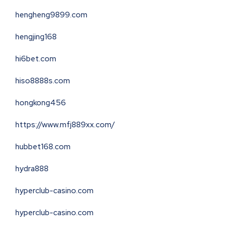
hengheng9899.com
hengjing168
hi6bet.com
hiso8888s.com
hongkong456
https://www.mfj889xx.com/
hubbet168.com
hydra888
hyperclub-casino.com
hyperclub-casino.com