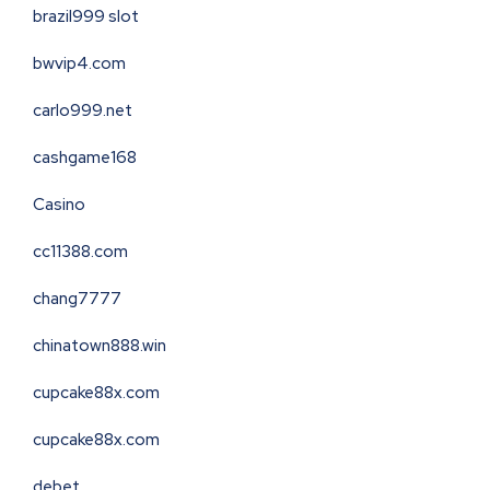
brazil999 slot
bwvip4.com
carlo999.net
cashgame168
Casino
cc11388.com
chang7777
chinatown888.win
cupcake88x.com
cupcake88x.com
debet