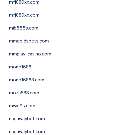
mfj889xx.com
mfj889xx.com
mib555s.com
mmgoldsbets.com
mmplay-casino.com
mono1688
mono16888.com
moza888.com
mwin9s.com
nagawaybet.com
nagawaybet.com