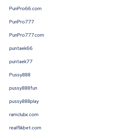
PunPro66.com
PunPro777
PunPro777.com
puntaek66
puntaek77
Pussy888
pussy888fun
pussy888play
ramclubx.com
realflikbet.com