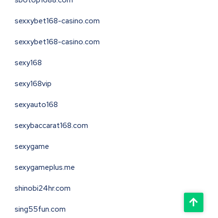
sbotop1688.com
sexxybet168-casino.com
sexxybet168-casino.com
sexy168
sexy168vip
sexyauto168
sexybaccarat168.com
sexygame
sexygameplus.me
shinobi24hr.com
sing55fun.com