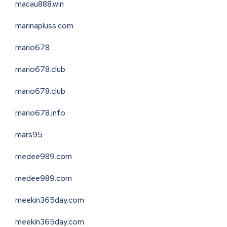
macau888.win
marinapluss.com
mario678
mario678.club
mario678.club
mario678.info
mars95
medee989.com
medee989.com
meekin365day.com
meekin365day.com