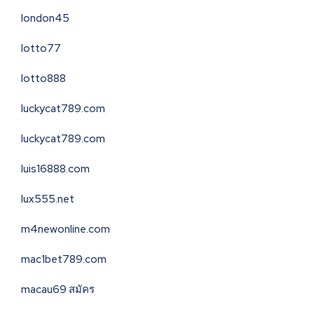
london45
lotto77
lotto888
luckycat789.com
luckycat789.com
luis16888.com
lux555.net
m4newonline.com
mac1bet789.com
macau69 สมัคร