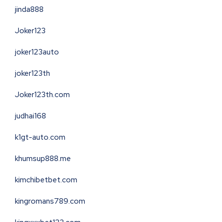
jinda888
Joker123
joker123auto
joker123th
Joker123th.com
judhai168
k1gt-auto.com
khumsup888.me
kimchibetbet.com
kingromans789.com