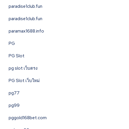
paradise1club.fun
paradise1club.fun
paramax1688.info
PG
PG Slot
pg slot เว็บตรง
PG Slot เว็บใหม่
pg77
pg99
pggold168bet.com