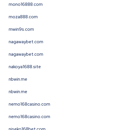
mono16888.com
moza888.com
mwin9s.com
nagawaybet.com
nagawaybet.com
nakoya1688.site
nbwin.me
nbwin.me
nemo168casino.com
nemo168casino.com
niseko168bet.com