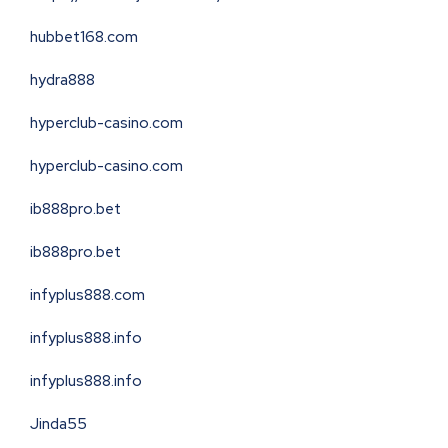
hubbet168.com
hydra888
hyperclub-casino.com
hyperclub-casino.com
ib888pro.bet
ib888pro.bet
infyplus888.com
infyplus888.info
infyplus888.info
Jinda55