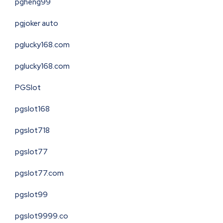
pgheng99
pgjoker auto
pglucky168.com
pglucky168.com
PGSlot
pgslot168
pgslot718
pgslot77
pgslot77.com
pgslot99
pgslot9999.co