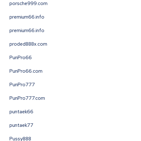
porsche999.com
premium66.info
premium66.info
proded888x.com
PunPro66
PunPro66.com
PunPro777
PunPro777.com
puntaek66
puntaek77
Pussy888