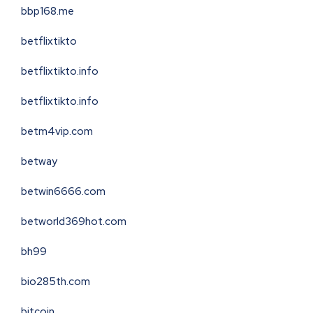
bbp168.me
betflixtikto
betflixtikto.info
betflixtikto.info
betm4vip.com
betway
betwin6666.com
betworld369hot.com
bh99
bio285th.com
bitcoin