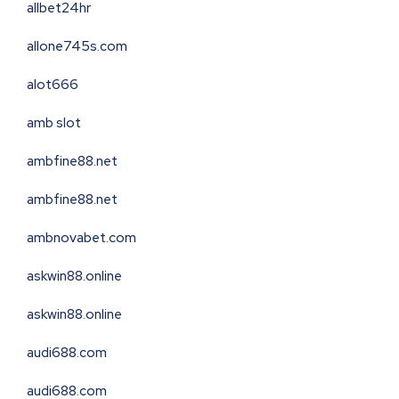
allbet24hr
allone745s.com
alot666
amb slot
ambfine88.net
ambfine88.net
ambnovabet.com
askwin88.online
askwin88.online
audi688.com
audi688.com