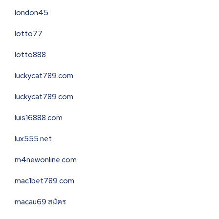
london45
lotto77
lotto888
luckycat789.com
luckycat789.com
luis16888.com
lux555.net
m4newonline.com
mac1bet789.com
macau69 สมัคร