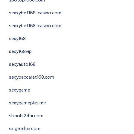
sbotop1688.com
sexxybet168-casino.com
sexxybet168-casino.com
sexy168
sexy168vip
sexyauto168
sexybaccarat168.com
sexygame
sexygameplus.me
shinobi24hr.com
sing55fun.com