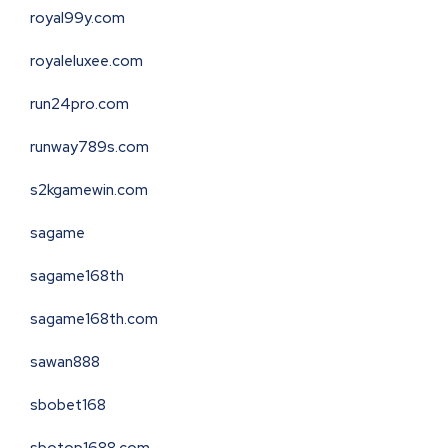
royal99y.com
royaleluxee.com
run24pro.com
runway789s.com
s2kgamewin.com
sagame
sagame168th
sagame168th.com
sawan888
sbobet168