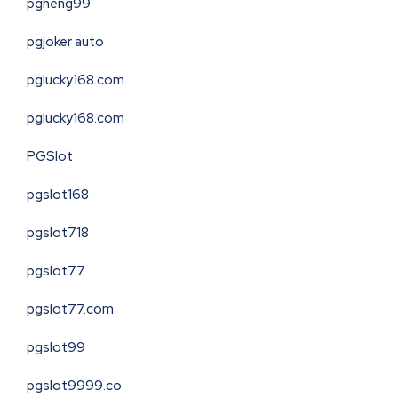
pgheng99
pgjoker auto
pglucky168.com
pglucky168.com
PGSlot
pgslot168
pgslot718
pgslot77
pgslot77.com
pgslot99
pgslot9999.co