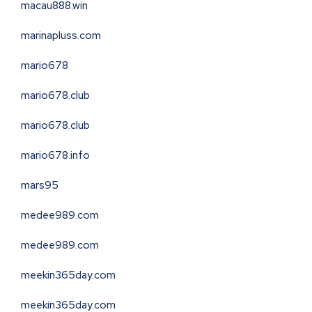
macau888.win
marinapluss.com
mario678
mario678.club
mario678.club
mario678.info
mars95
medee989.com
medee989.com
meekin365day.com
meekin365day.com