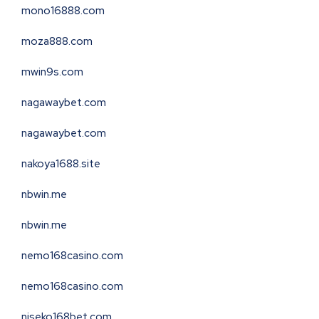
mono16888.com
moza888.com
mwin9s.com
nagawaybet.com
nagawaybet.com
nakoya1688.site
nbwin.me
nbwin.me
nemo168casino.com
nemo168casino.com
niseko168bet.com