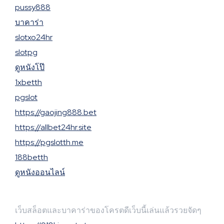
pussy888
บาคาร่า
slotxo24hr
slotpg
ดูหนังโป๊
1xbetth
pgslot
https://gaojing888.bet
https://allbet24hr.site
https://pgslotth.me
188betth
ดูหนังออนไลน์
เว็บสล็อตและบาคาร่าของโครตดีเว็บนี้เล่นแล้วรวยจัดๆ