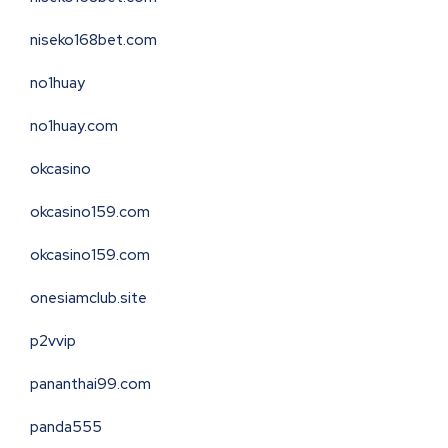
niseko168bet.com
no1huay
no1huay.com
okcasino
okcasino159.com
okcasino159.com
onesiamclub.site
p2vvip
pananthai99.com
panda555