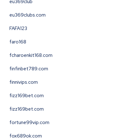
eu369club
eu369clubs.com
FAFA123
faro168
fcharoenkit168.com
finfinbet789.com
finnivips.com
fizz169bet.com
fizz169bet.com
fortune99vip.com
fox689ok.com