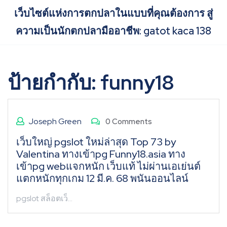
Skip
เว็บไซต์แห่งการตกปลาในแบบที่คุณต้องการ สู่
to
content
ความเป็นนักตกปลามืออาชีพ: gatot kaca 138
ป้ายกำกับ:
funny18
Joseph Green
0 Comments
เว็บใหญ่ pgslot ใหม่ล่าสุด Top 73 by
Valentina ทางเข้าpg Funny18.asia ทาง
เข้าpg webแจกหนัก เว็บแท้ ไม่ผ่านเอเย่นต์
แตกหนักทุกเกม 12 มี.ค. 68 พนันออนไลน์
pgslot สล็อตเว็…