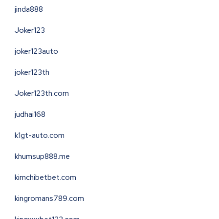
jinda888
Joker123
joker123auto
joker123th
Joker123th.com
judhai168
k1gt-auto.com
khumsup888.me
kimchibetbet.com
kingromans789.com