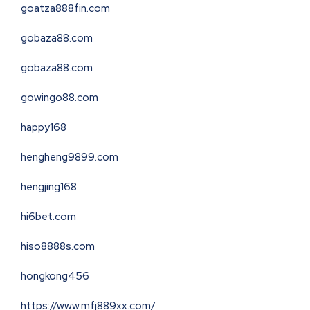
goatza888fin.com
gobaza88.com
gobaza88.com
gowingo88.com
happy168
hengheng9899.com
hengjing168
hi6bet.com
hiso8888s.com
hongkong456
https://www.mfj889xx.com/