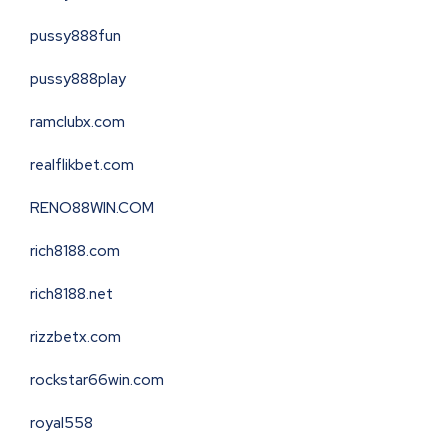
pussy888fun
pussy888play
ramclubx.com
realflikbet.com
RENO88WIN.COM
rich8188.com
rich8188.net
rizzbetx.com
rockstar66win.com
royal558