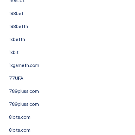
168slot
188bet
188betth
1xbetth
1xbit
1xgameth.com
77UFA
789pluss.com
789pluss.com
8lots.com
8lots.com