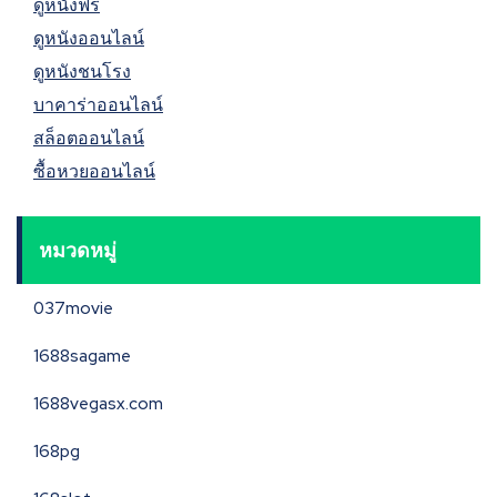
ดูหนังฟรี
ดูหนังออนไลน์
ดูหนังชนโรง
บาคาร่าออนไลน์
สล็อตออนไลน์
ซื้อหวยออนไลน์
หมวดหมู่
037movie
1688sagame
1688vegasx.com
168pg