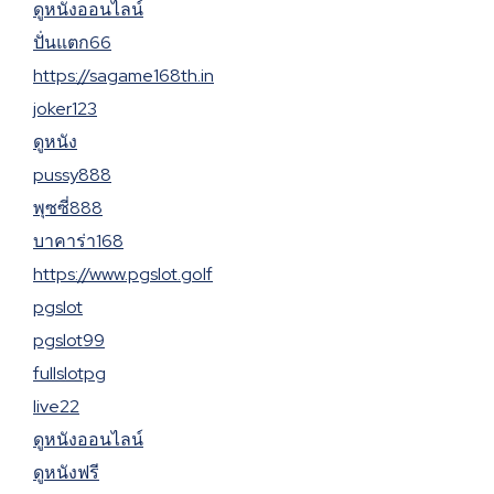
ดูหนังออนไลน์
ปั่นแตก66
https://sagame168th.in
joker123
ดูหนัง
pussy888
พุซซี่888
บาคาร่า168
https://www.pgslot.golf
pgslot
pgslot99
fullslotpg
live22
ดูหนังออนไลน์
ดูหนังฟรี