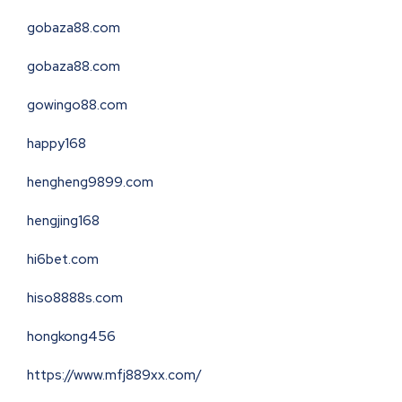
gobaza88.com
gobaza88.com
gowingo88.com
happy168
hengheng9899.com
hengjing168
hi6bet.com
hiso8888s.com
hongkong456
https://www.mfj889xx.com/