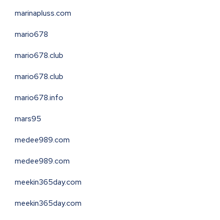
marinapluss.com
mario678
mario678.club
mario678.club
mario678.info
mars95
medee989.com
medee989.com
meekin365day.com
meekin365day.com