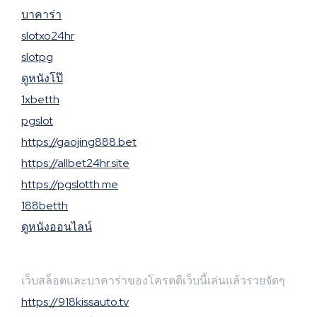
บาคาร่า
slotxo24hr
slotpg
ดูหนังโป๊
1xbetth
pgslot
https://gaojing888.bet
https://allbet24hr.site
https://pgslotth.me
188betth
ดูหนังออนไลน์
เว็บสล็อตและบาคาร่าของโครตดีเว็บนี้เล่นแล้วรวยจัดๆ
https://918kissauto.tv