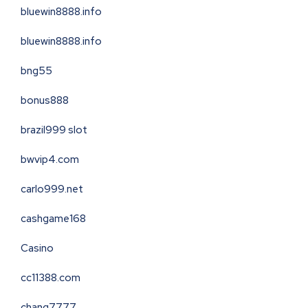
bluewin8888.info
bluewin8888.info
bng55
bonus888
brazil999 slot
bwvip4.com
carlo999.net
cashgame168
Casino
cc11388.com
chang7777