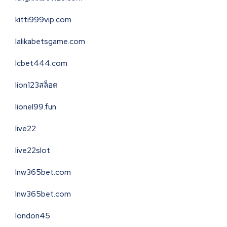
kitti999vip.com
lalikabetsgame.com
lcbet444.com
lion123สล็อต
lionel99.fun
live22
live22slot
lnw365bet.com
lnw365bet.com
london45