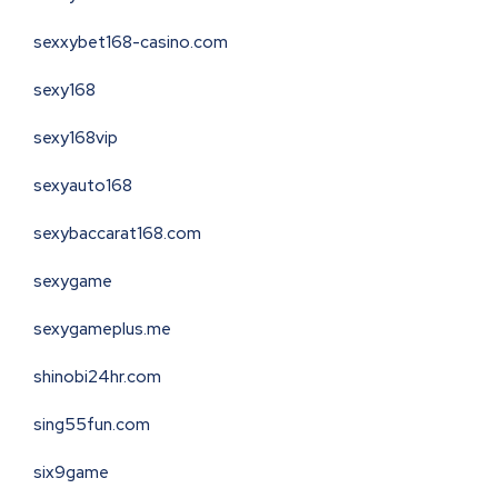
sexxybet168-casino.com
sexy168
sexy168vip
sexyauto168
sexybaccarat168.com
sexygame
sexygameplus.me
shinobi24hr.com
sing55fun.com
six9game