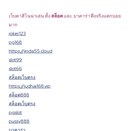
เว็บคาสิโนน่าเล่น ทั้ง
สล็อต
และ
บาคาร่า
ตึงจริงแตกบ่อย
มาก
joker123
pg168
https://jinda55.cloud
slot99
slot66
สล็อตเว็บตรง
https://judhai168.vip
สล็อต888
สล็อตเว็บตรง
pgslot
pussy888
บาคาร่า