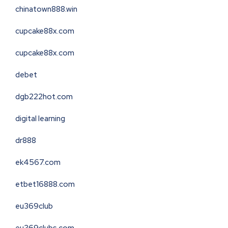
chinatown888.win
cupcake88x.com
cupcake88x.com
debet
dgb222hot.com
digital learning
dr888
ek4567.com
etbet16888.com
eu369club