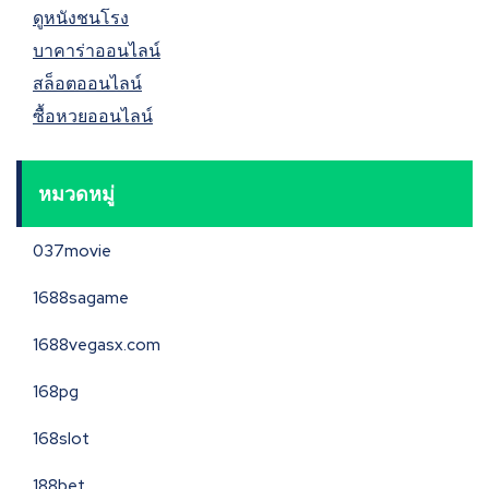
ดูหนังชนโรง
บาคาร่าออนไลน์
สล็อตออนไลน์
ซื้อหวยออนไลน์
หมวดหมู่
037movie
1688sagame
1688vegasx.com
168pg
168slot
188bet