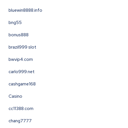
bluewin8888.info
bng55
bonus888
brazil999 slot
bwvip4.com
carlo999.net
cashgame168
Casino
cc11388.com
chang7777