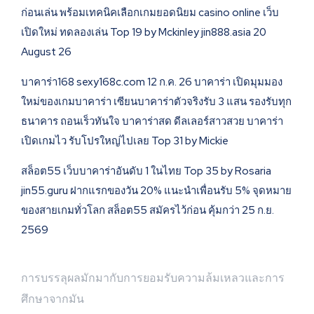
ก่อนเล่น พร้อมเทคนิคเลือกเกมยอดนิยม casino online เว็บ
เปิดใหม่ ทดลองเล่น Top 19 by Mckinley jin888.asia 20
August 26
บาคาร่า168 sexy168c.com 12 ก.ค. 26 บาคาร่า เปิดมุมมอง
ใหม่ของเกมบาคาร่า เซียนบาคาร่าตัวจริงรับ 3 แสน รองรับทุก
ธนาคาร ถอนเร็วทันใจ บาคาร่าสด ดีลเลอร์สาวสวย บาคาร่า
เปิดเกมไว รับโปรใหญ่ไปเลย Top 31 by Mickie
สล็อต55 เว็บบาคาร่าอันดับ 1 ในไทย Top 35 by Rosaria
jin55.guru ฝากแรกของวัน 20% แนะนำเพื่อนรับ 5% จุดหมาย
ของสายเกมทั่วโลก สล็อต55 สมัครไว้ก่อน คุ้มกว่า 25 ก.ย.
2569
การบรรลุผลมักมากับการยอมรับความล้มเหลวและการ
ศึกษาจากมัน