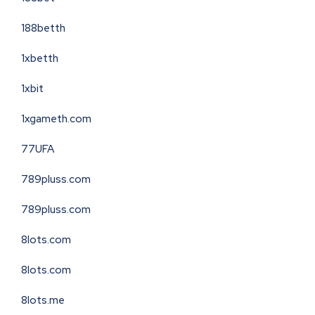
188betth
1xbetth
1xbit
1xgameth.com
77UFA
789pluss.com
789pluss.com
8lots.com
8lots.com
8lots.me