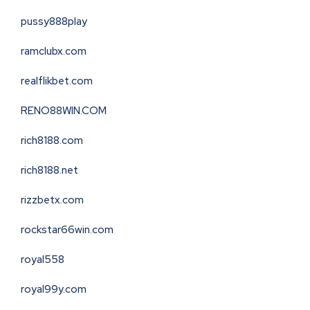
pussy888play
ramclubx.com
realflikbet.com
RENO88WIN.COM
rich8188.com
rich8188.net
rizzbetx.com
rockstar66win.com
royal558
royal99y.com