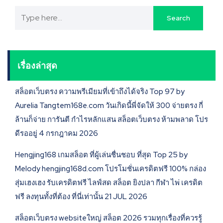
เรื่องล่าสุด
สล็อตเว็บตรง ความพรีเมียมที่เข้าถึงได้จริง Top 97 by
Aurelia Tangtem168e.com วันเกิดนี้พี่จัดให้ 300 จ่ายตรง กี่
ล้านก็จ่าย การันตี กำไรหลักแสน สล็อตเว็บตรง ห้ามพลาด โปร
ดีรออยู่ 4 กรกฎาคม 2026
Hengjing168 เกมสล็อต ที่ผู้เล่นชื่นชอบ ที่สุด Top 25 by
Melody hengjing168d.com โปรโมชั่นเครดิตฟรี 100% กล่อง
สุ่มเฮงเฮง รับเครดิตฟรี ไลฟ์สด สล็อต ยิงปลา กีฬา ไพ่ เครดิต
ฟรี ลงทุนทั้งที่ต้อง ที่นี่เท่านั้น 21 JUL 2026
สล็อตเว็บตรง websiteใหญ่ สล็อต 2026 รวมทุกเรื่องที่ควรรู้