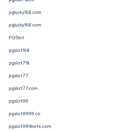
pglucky168.com
pglucky168.com
PGSlot
pgslot168
pgslot718
pgslot77
pgslot77.com
pgslot99
pgslot9999.co
pgslot999bets.com