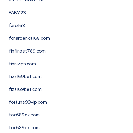
eu369clubs.com
FAFA123
faro168
fcharoenkit168.com
finfinbet789.com
finnivips.com
fizz169bet.com
fizz169bet.com
fortune99vip.com
fox689ok.com
fox689ok.com