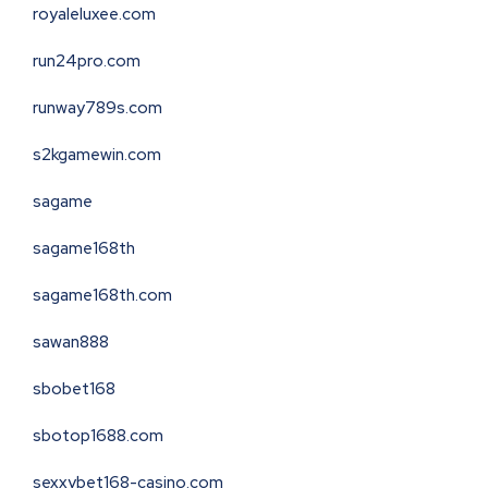
royaleluxee.com
run24pro.com
runway789s.com
s2kgamewin.com
sagame
sagame168th
sagame168th.com
sawan888
sbobet168
sbotop1688.com
sexxybet168-casino.com