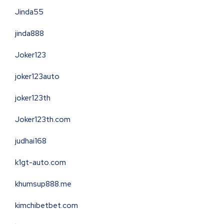
Jinda55
jinda888
Joker123
joker123auto
joker123th
Joker123th.com
judhai168
k1gt-auto.com
khumsup888.me
kimchibetbet.com