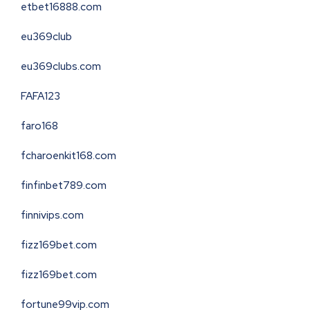
etbet16888.com
eu369club
eu369clubs.com
FAFA123
faro168
fcharoenkit168.com
finfinbet789.com
finnivips.com
fizz169bet.com
fizz169bet.com
fortune99vip.com