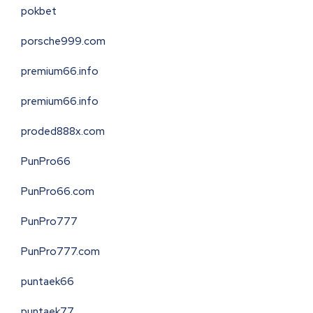
pokbet
porsche999.com
premium66.info
premium66.info
proded888x.com
PunPro66
PunPro66.com
PunPro777
PunPro777.com
puntaek66
puntaek77