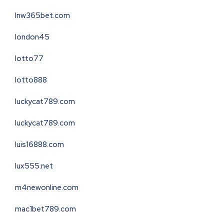
lnw365bet.com
london45
lotto77
lotto888
luckycat789.com
luckycat789.com
luis16888.com
lux555.net
m4newonline.com
mac1bet789.com