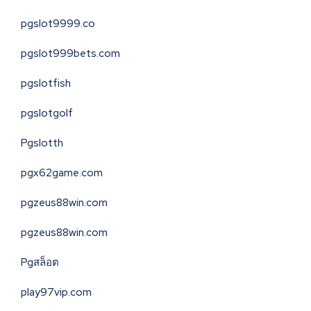
pgslot9999.co
pgslot999bets.com
pgslotfish
pgslotgolf
Pgslotth
pgx62game.com
pgzeus88win.com
pgzeus88win.com
Pgสล็อต
play97vip.com