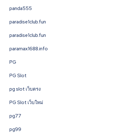
panda555
paradise1club.fun
paradise1club.fun
paramax1688.info
PG
PG Slot
pg slot เว็บตรง
PG Slot เว็บใหม่
pg77
pg99