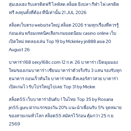
สุ่มเฮงเฮง รับเครดิตฟรี ไลฟ์สด สล็อต ยิงปลา กีฬา ไพ่ เครดิต
ฟรี ลงทุนทั้งที่ต้อง ที่นี่เท่านั้น 21 JUL 2026
สล็อตเว็บตรง websiteใหญ่ สล็อต 2026 รวมทุกเรื่องที่ควรรู้
ก่อนเล่น พร้อมเทคนิคเลือกเกมยอดนิยม casino online เว็บ
เปิดใหม่ ทดลองเล่น Top 19 by Mckinley jin888.asia 20
August 26
บาคาร่า168 sexy168c.com 12 ก.ค. 26 บาคาร่า เปิดมุมมอง
ใหม่ของเกมบาคาร่า เซียนบาคาร่าตัวจริงรับ 3 แสน รองรับทุก
ธนาคาร ถอนเร็วทันใจ บาคาร่าสด ดีลเลอร์สาวสวย บาคาร่า
เปิดเกมไว รับโปรใหญ่ไปเลย Top 31 by Mickie
สล็อต55 เว็บบาคาร่าอันดับ 1 ในไทย Top 35 by Rosaria
jin55.guru ฝากแรกของวัน 20% แนะนำเพื่อนรับ 5% จุดหมาย
ของสายเกมทั่วโลก สล็อต55 สมัครไว้ก่อน คุ้มกว่า 25 ก.ย.
2569