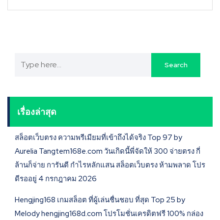
เรื่องล่าสุด
สล็อตเว็บตรง ความพรีเมียมที่เข้าถึงได้จริง Top 97 by
Aurelia Tangtem168e.com วันเกิดนี้พี่จัดให้ 300 จ่ายตรง กี่
ล้านก็จ่าย การันตี กำไรหลักแสน สล็อตเว็บตรง ห้ามพลาด โปร
ดีรออยู่ 4 กรกฎาคม 2026
Hengjing168 เกมสล็อต ที่ผู้เล่นชื่นชอบ ที่สุด Top 25 by
Melody hengjing168d.com โปรโมชั่นเครดิตฟรี 100% กล่อง