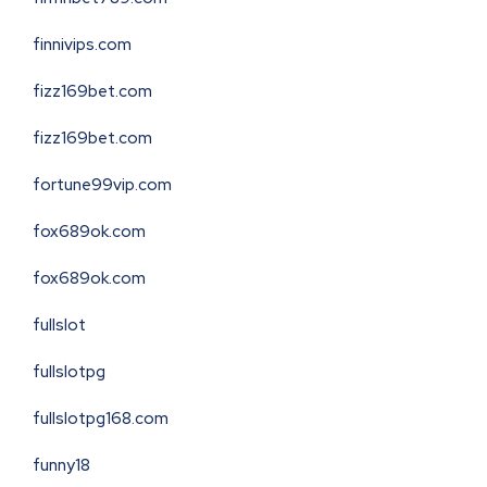
finnivips.com
fizz169bet.com
fizz169bet.com
fortune99vip.com
fox689ok.com
fox689ok.com
fullslot
fullslotpg
fullslotpg168.com
funny18