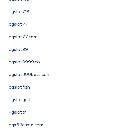
pgslot718
pgslot77
pgslot77.com
pgslot99
pgslot9999.co
pgslot999bets.com
pgslotfish
pgslotgolf
Pgslotth
pgx62game.com