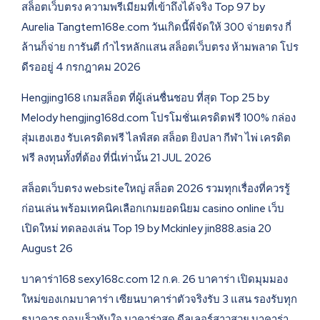
สล็อตเว็บตรง ความพรีเมียมที่เข้าถึงได้จริง Top 97 by
Aurelia Tangtem168e.com วันเกิดนี้พี่จัดให้ 300 จ่ายตรง กี่
ล้านก็จ่าย การันตี กำไรหลักแสน สล็อตเว็บตรง ห้ามพลาด โปร
ดีรออยู่ 4 กรกฎาคม 2026
Hengjing168 เกมสล็อต ที่ผู้เล่นชื่นชอบ ที่สุด Top 25 by
Melody hengjing168d.com โปรโมชั่นเครดิตฟรี 100% กล่อง
สุ่มเฮงเฮง รับเครดิตฟรี ไลฟ์สด สล็อต ยิงปลา กีฬา ไพ่ เครดิต
ฟรี ลงทุนทั้งที่ต้อง ที่นี่เท่านั้น 21 JUL 2026
สล็อตเว็บตรง websiteใหญ่ สล็อต 2026 รวมทุกเรื่องที่ควรรู้
ก่อนเล่น พร้อมเทคนิคเลือกเกมยอดนิยม casino online เว็บ
เปิดใหม่ ทดลองเล่น Top 19 by Mckinley jin888.asia 20
August 26
บาคาร่า168 sexy168c.com 12 ก.ค. 26 บาคาร่า เปิดมุมมอง
ใหม่ของเกมบาคาร่า เซียนบาคาร่าตัวจริงรับ 3 แสน รองรับทุก
ธนาคาร ถอนเร็วทันใจ บาคาร่าสด ดีลเลอร์สาวสวย บาคาร่า