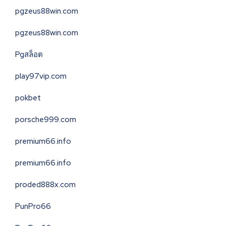
pgzeus88win.com
pgzeus88win.com
Pgสล็อต
play97vip.com
pokbet
porsche999.com
premium66.info
premium66.info
proded888x.com
PunPro66