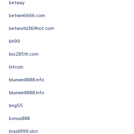
betway
betwin6666.com
betworld369hot.com
bh99
bio285th.com
bitcoin
bluewin8888.info
bluewin8888.info
bng55
bonus888
brazil999 slot