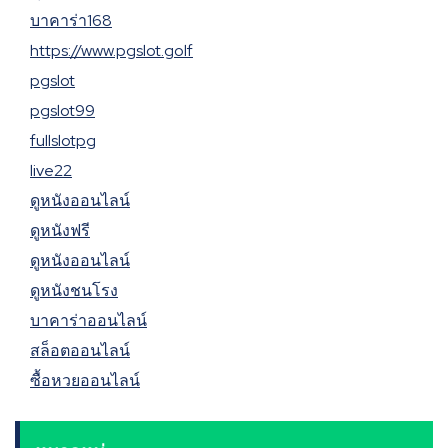
บาคาร่า168
https://www.pgslot.golf
pgslot
pgslot99
fullslotpg
live22
ดูหนังออนไลน์
ดูหนังฟรี
ดูหนังออนไลน์
ดูหนังชนโรง
บาคาร่าออนไลน์
สล็อตออนไลน์
ซื้อหวยออนไลน์