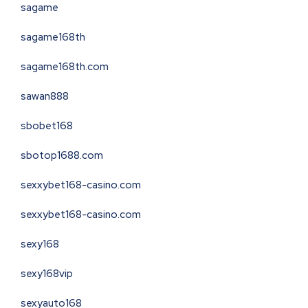
sagame
sagame168th
sagame168th.com
sawan888
sbobet168
sbotop1688.com
sexxybet168-casino.com
sexxybet168-casino.com
sexy168
sexy168vip
sexyauto168