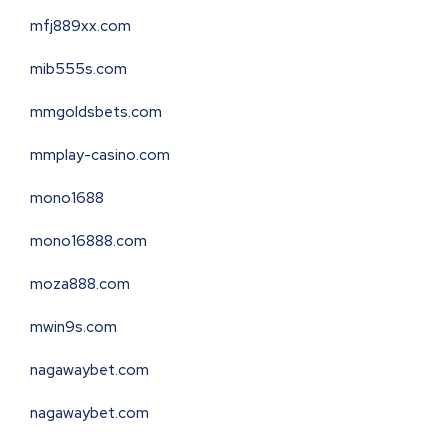
mfj889xx.com
mib555s.com
mmgoldsbets.com
mmplay-casino.com
mono1688
mono16888.com
moza888.com
mwin9s.com
nagawaybet.com
nagawaybet.com