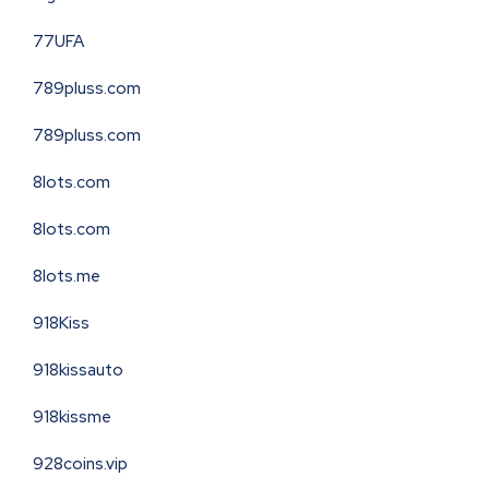
77UFA
789pluss.com
789pluss.com
8lots.com
8lots.com
8lots.me
918Kiss
918kissauto
918kissme
928coins.vip