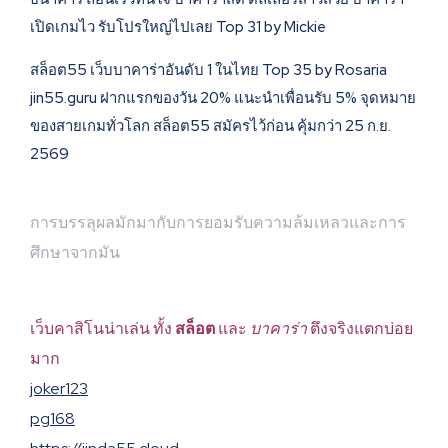
เปิดเกมไว รับโปรใหญ่ไปเลย Top 31 by Mickie
สล็อต55 เว็บบาคาร่าอันดับ 1 ในไทย Top 35 by Rosaria
jin55.guru ฝากแรกของวัน 20% แนะนำเพื่อนรับ 5% จุดหมาย
ของสายเกมทั่วโลก สล็อต55 สมัครไว้ก่อน คุ้มกว่า 25 ก.ย.
2569
การบรรลุผลมักมากับการยอมรับความล้มเหลวและการ
ศึกษาจากมัน
เว็บคาสิโนน่าเล่น ทั้ง
สล็อต
และ
บาคาร่า
ตึงจริงแตกบ่อย
มาก
joker123
pg168