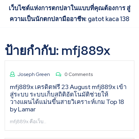
Skip
เว็บไซต์แห่งการตกปลาในแบบที่คุณต้องการ สู่
to
content
ความเป็นนักตกปลามืออาชีพ: gatot kaca 138
ป้ายกำกับ:
mfj889x
Joseph Green
0 Comments
mfj889x เครดิตฟรี 23 August mfj889x เข้า
สู่ระบบ ระบบเก็บสถิติอัตโนมัติช่วยให้
วางแผนได้แม่นขึ้นสายวิเคราะห์เกม Top 18
by Lamar
mfj889x คือเว็บ…