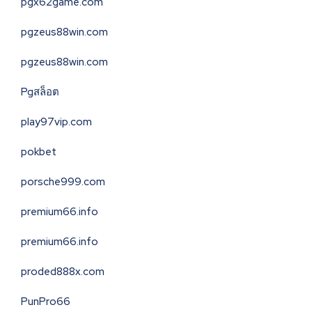
pgx62game.com
pgzeus88win.com
pgzeus88win.com
Pgสล็อต
play97vip.com
pokbet
porsche999.com
premium66.info
premium66.info
proded888x.com
PunPro66