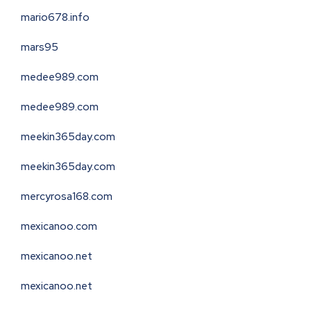
mario678.info
mars95
medee989.com
medee989.com
meekin365day.com
meekin365day.com
mercyrosa168.com
mexicanoo.com
mexicanoo.net
mexicanoo.net