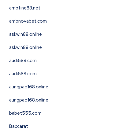
ambfine88.net
ambnovabet.com
askwin88.online
askwin88.online
audi688.com
audi688.com
aungpao168.online
aungpao168.online
babet555.com
Baccarat