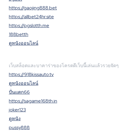
https://gaojing888.bet
https://allbet24hr.site
https://pgslotth.me
188betth
ดูหนังออนไลน์
เว็บสล็อตและบาคาร่าของโครตดีเว็บนี้เล่นแล้วรวยจัดๆ
https://918kissauto.tv
ดูหนังออนไลน์
ปั่นแตก66
https://sagame168th.in
joker123
ดูหนัง
pussy888