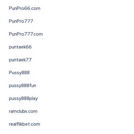
PunPro66.com
PunPro777
PunPro777.com
puntaek66
puntaek77
Pussy888
pussy888fun
pussy888play
ramclubx.com
realflikbet.com