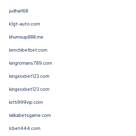
judhai168
k1gt-auto.com
khumsup888.me
kimchibetbet.com
kingromans789.com
kingxxxbet123.com
kingxxxbet123.com
kitti999vip.com
lalikabetsgame.com
lcbet444.com