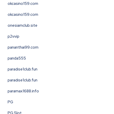
okcasino159.com
okcasino159.com
onesiamclub.site
p2vvip
pananthai99.com
panda555
paradise1club.fun
paradise1club.fun
paramax1688.info
PG
PG Slot