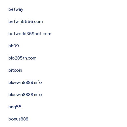
betway
betwin6666.com
betworld369hot.com
bh99
bio285th.com
bitcoin
bluewin8888.info
bluewin8888.info
bng55
bonus888