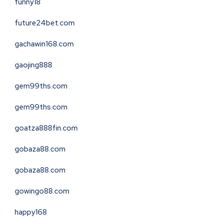
funny18
future24bet.com
gachawin168.com
gaojing888
gem99ths.com
gem99ths.com
goatza888fin.com
gobaza88.com
gobaza88.com
gowingo88.com
happy168