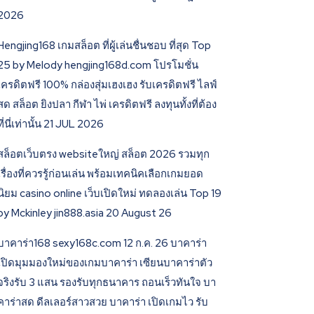
2026
Hengjing168 เกมสล็อต ที่ผู้เล่นชื่นชอบ ที่สุด Top
25 by Melody hengjing168d.com โปรโมชั่น
เครดิตฟรี 100% กล่องสุ่มเฮงเฮง รับเครดิตฟรี ไลฟ์
สด สล็อต ยิงปลา กีฬา ไพ่ เครดิตฟรี ลงทุนทั้งที่ต้อง
ที่นี่เท่านั้น 21 JUL 2026
สล็อตเว็บตรง websiteใหญ่ สล็อต 2026 รวมทุก
เรื่องที่ควรรู้ก่อนเล่น พร้อมเทคนิคเลือกเกมยอด
นิยม casino online เว็บเปิดใหม่ ทดลองเล่น Top 19
by Mckinley jin888.asia 20 August 26
บาคาร่า168 sexy168c.com 12 ก.ค. 26 บาคาร่า
เปิดมุมมองใหม่ของเกมบาคาร่า เซียนบาคาร่าตัว
จริงรับ 3 แสน รองรับทุกธนาคาร ถอนเร็วทันใจ บา
คาร่าสด ดีลเลอร์สาวสวย บาคาร่า เปิดเกมไว รับ