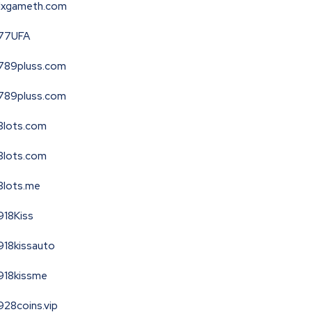
1xgameth.com
77UFA
789pluss.com
789pluss.com
8lots.com
8lots.com
8lots.me
918Kiss
918kissauto
918kissme
928coins.vip