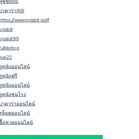
พุซซี่888
บาคาร่า168
https://www.pgslot.golf
pgslot
pgslot99
fullslotpg
live22
ดูหนังออนไลน์
ดูหนังฟรี
ดูหนังออนไลน์
ดูหนังชนโรง
บาคาร่าออนไลน์
สล็อตออนไลน์
ซื้อหวยออนไลน์