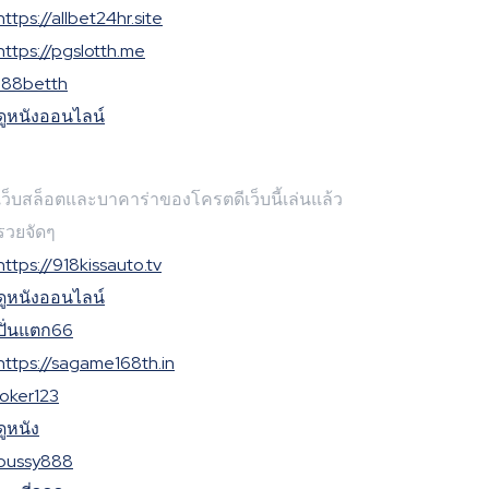
https://allbet24hr.site
https://pgslotth.me
188betth
ดูหนังออนไลน์
เว็บสล็อตและบาคาร่าของโครตดีเว็บนี้เล่นแล้ว
รวยจัดๆ
https://918kissauto.tv
ดูหนังออนไลน์
ปั่นแตก66
https://sagame168th.in
joker123
ดูหนัง
pussy888