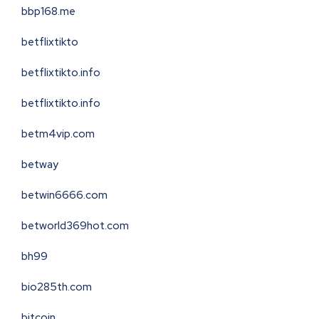
bbp168.me
betflixtikto
betflixtikto.info
betflixtikto.info
betm4vip.com
betway
betwin6666.com
betworld369hot.com
bh99
bio285th.com
bitcoin