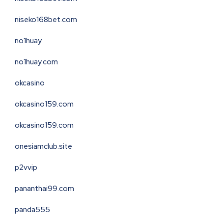
niseko168bet.com
no1huay
no1huay.com
okcasino
okcasino159.com
okcasino159.com
onesiamclub.site
p2vvip
pananthai99.com
panda555