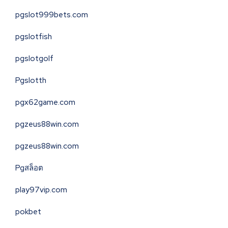
pgslot999bets.com
pgslotfish
pgslotgolf
Pgslotth
pgx62game.com
pgzeus88win.com
pgzeus88win.com
Pgสล็อต
play97vip.com
pokbet