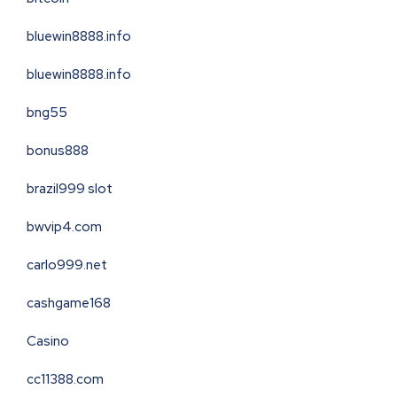
bluewin8888.info
bluewin8888.info
bng55
bonus888
brazil999 slot
bwvip4.com
carlo999.net
cashgame168
Casino
cc11388.com