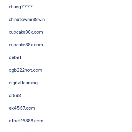
chang7777
chinatown888.win
cupcake88x.com
cupcake88x.com
debet
dgb222hot.com
digital learning
dr888
ek4567.com
etbet16888.com