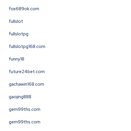
fox689ok.com
fullslot
fullslotpg
fullslotpg168.com
funny18
future24bet.com
gachawin168.com
gaojing888
gem99ths.com
gem99ths.com