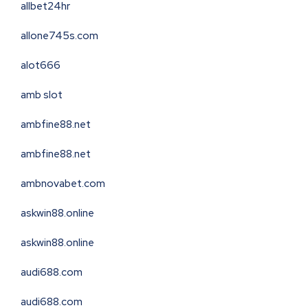
allbet24hr
allone745s.com
alot666
amb slot
ambfine88.net
ambfine88.net
ambnovabet.com
askwin88.online
askwin88.online
audi688.com
audi688.com