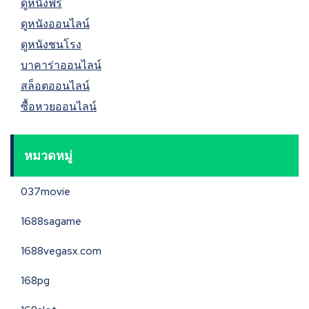
ดูหนังฟรี
ดูหนังออนไลน์
ดูหนังชนโรง
บาคาร่าออนไลน์
สล็อตออนไลน์
ซื้อหวยออนไลน์
หมวดหมู่
037movie
1688sagame
1688vegasx.com
168pg