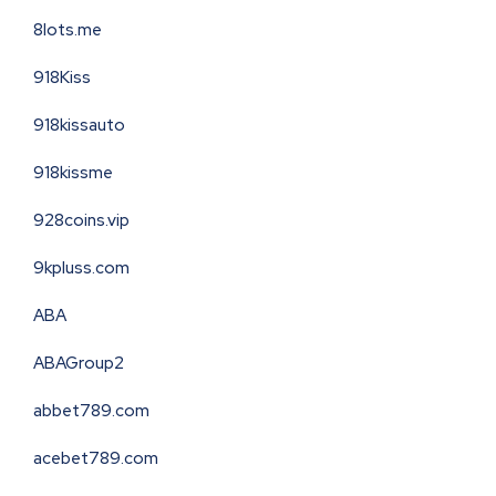
8lots.me
918Kiss
918kissauto
918kissme
928coins.vip
9kpluss.com
ABA
ABAGroup2
abbet789.com
acebet789.com