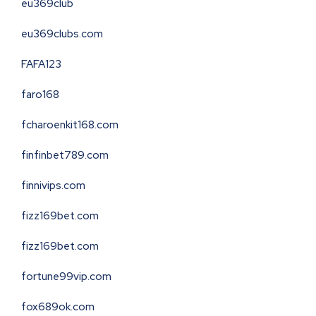
eu369club
eu369clubs.com
FAFA123
faro168
fcharoenkit168.com
finfinbet789.com
finnivips.com
fizz169bet.com
fizz169bet.com
fortune99vip.com
fox689ok.com