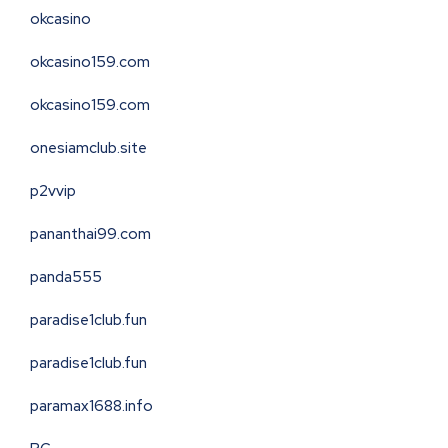
okcasino
okcasino159.com
okcasino159.com
onesiamclub.site
p2vvip
pananthai99.com
panda555
paradise1club.fun
paradise1club.fun
paramax1688.info