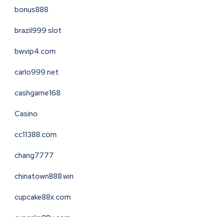
bonus888
brazil999 slot
bwvip4.com
carlo999.net
cashgame168
Casino
cc11388.com
chang7777
chinatown888.win
cupcake88x.com