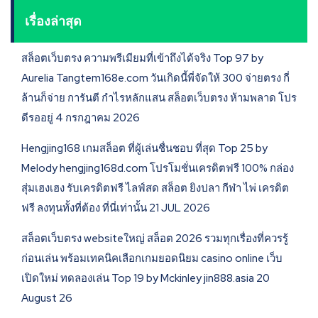
เรื่องล่าสุด
สล็อตเว็บตรง ความพรีเมียมที่เข้าถึงได้จริง Top 97 by
Aurelia Tangtem168e.com วันเกิดนี้พี่จัดให้ 300 จ่ายตรง กี่
ล้านก็จ่าย การันตี กำไรหลักแสน สล็อตเว็บตรง ห้ามพลาด โปร
ดีรออยู่ 4 กรกฎาคม 2026
Hengjing168 เกมสล็อต ที่ผู้เล่นชื่นชอบ ที่สุด Top 25 by
Melody hengjing168d.com โปรโมชั่นเครดิตฟรี 100% กล่อง
สุ่มเฮงเฮง รับเครดิตฟรี ไลฟ์สด สล็อต ยิงปลา กีฬา ไพ่ เครดิต
ฟรี ลงทุนทั้งที่ต้อง ที่นี่เท่านั้น 21 JUL 2026
สล็อตเว็บตรง websiteใหญ่ สล็อต 2026 รวมทุกเรื่องที่ควรรู้
ก่อนเล่น พร้อมเทคนิคเลือกเกมยอดนิยม casino online เว็บ
เปิดใหม่ ทดลองเล่น Top 19 by Mckinley jin888.asia 20
August 26