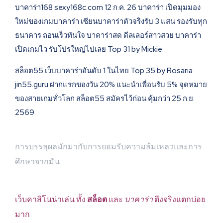
บาคาร่า168 sexy168c.com 12 ก.ค. 26 บาคาร่า เปิดมุมมอง
ใหม่ของเกมบาคาร่า เซียนบาคาร่าตัวจริงรับ 3 แสน รองรับทุก
ธนาคาร ถอนเร็วทันใจ บาคาร่าสด ดีลเลอร์สาวสวย บาคาร่า
เปิดเกมไว รับโปรใหญ่ไปเลย Top 31 by Mickie
สล็อต55 เว็บบาคาร่าอันดับ 1 ในไทย Top 35 by Rosaria
jin55.guru ฝากแรกของวัน 20% แนะนำเพื่อนรับ 5% จุดหมาย
ของสายเกมทั่วโลก สล็อต55 สมัครไว้ก่อน คุ้มกว่า 25 ก.ย.
2569
การบรรลุผลมักมากับการยอมรับความล้มเหลวและการ
ศึกษาจากมัน
เว็บคาสิโนน่าเล่น ทั้ง
สล็อต
และ
บาคาร่า
ตึงจริงแตกบ่อย
มาก