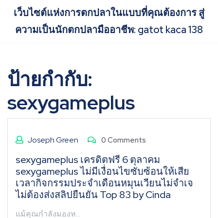
Skip
เว็บไซต์แห่งการตกปลาในแบบที่คุณต้องการ สู่
to
content
ความเป็นนักตกปลามืออาชีพ: gatot kaca 138
ป้ายกำกับ:
sexygameplus
Joseph Green
0 Comments
sexygameplus เครดิตฟรี 6 ตุลาคม
sexygameplus ไม่มีเงื่อนไขซับซ้อนให้เสีย
เวลากิจกรรมประจำเดือนหมุนเวียนไม่จำเจ
ไม่ต้องส่งสลิปยืนยัน Top 83 by Cinda
แม้คุณกำลังมองห…