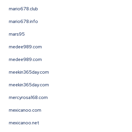
mario678.club
mario678.info
mars95
medee989.com
medee989.com
meekin365day.com
meekin365day.com
mercyrosa168.com
mexicanoo.com
mexicanoo.net