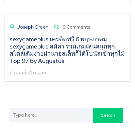
Joseph Green
0 Comments
sexygameplus เครดิตฟรี 6 พฤษภาคม
sexygameplus สมัคร รวมเกมเล่นสนุกทุก
สไตล์เติมง่ายผ่านวอลเล็ทก็ได้โบนัสเข้าทุกไม้
Top 97 by Augustus
ถ้าคุณกำลังมองห…