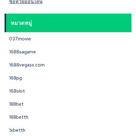
ซื้อหวยออนไลน์
หมวดหมู่
037movie
1688sagame
1688vegasx.com
168pg
168slot
188bet
188betth
1xbetth