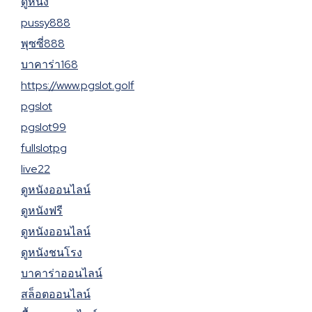
ดูหนัง
pussy888
พุซซี่888
บาคาร่า168
https://www.pgslot.golf
pgslot
pgslot99
fullslotpg
live22
ดูหนังออนไลน์
ดูหนังฟรี
ดูหนังออนไลน์
ดูหนังชนโรง
บาคาร่าออนไลน์
สล็อตออนไลน์