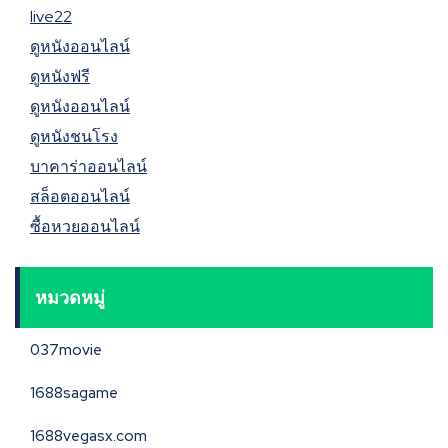
live22
ดูหนังออนไลน์
ดูหนังฟรี
ดูหนังออนไลน์
ดูหนังชนโรง
บาคาร่าออนไลน์
สล็อตออนไลน์
ซื้อหวยออนไลน์
หมวดหมู่
037movie
1688sagame
1688vegasx.com