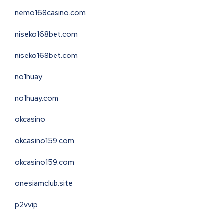
nemo168casino.com
niseko168bet.com
niseko168bet.com
no1huay
no1huay.com
okcasino
okcasino159.com
okcasino159.com
onesiamclub.site
p2vvip