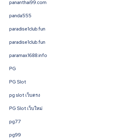
pananthai99.com
panda555
paradise1club.fun
paradise1club.fun
paramax1688.info
PG
PG Slot
pg slot เว็บตรง
PG Slot เว็บใหม่
pg77
pg99