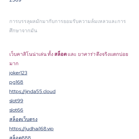
2569
การบรรลุผลมักมากับการยอมรับความล้มเหลวและการ
ศึกษาจากมัน
เว็บคาสิโนน่าเล่น ทั้ง
สล็อต
และ
บาคาร่า
ตึงจริงแตกบ่อย
มาก
joker123
pg168
https://jinda55.cloud
slot99
slot66
สล็อตเว็บตรง
https://judhai168.vip
สล็อต888