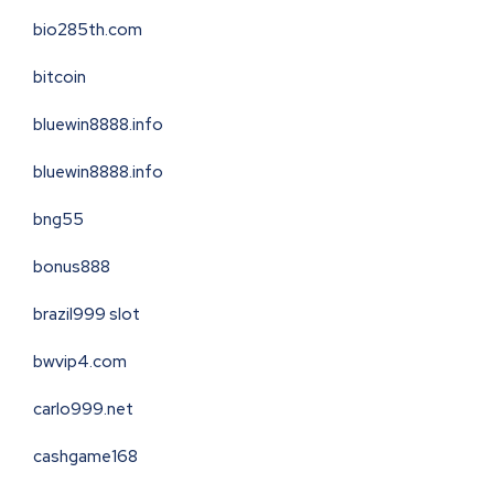
bio285th.com
bitcoin
bluewin8888.info
bluewin8888.info
bng55
bonus888
brazil999 slot
bwvip4.com
carlo999.net
cashgame168