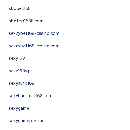
sbobet168
sbotop1688.com
sexxybet168-casino.com
sexxybet168-casino.com
sexy168
sexy168vip
sexyauto168
sexybaccarat168.com
sexygame
sexygameplus.me