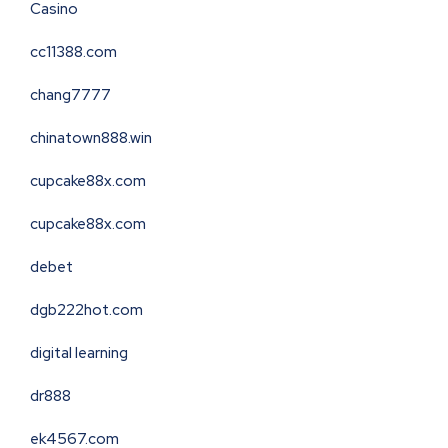
Casino
cc11388.com
chang7777
chinatown888.win
cupcake88x.com
cupcake88x.com
debet
dgb222hot.com
digital learning
dr888
ek4567.com