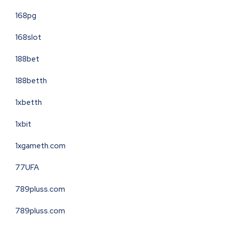
168pg
168slot
188bet
188betth
1xbetth
1xbit
1xgameth.com
77UFA
789pluss.com
789pluss.com