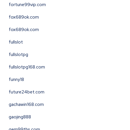
fortune99vip.com
fox689ok.com
fox689ok.com
fullslot
fullslotpg
fullslotpg168.com
funny18
future24bet.com
gachawin168.com
gaojing888
gem99ths.com