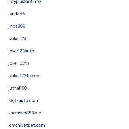
infyplus888.info
Jinda55
jinda888
Joker123
joker123auto
joker123th
Joker123th.com
judhai168
k1gt-auto.com
khumsup888.me
kimchibetbet.com