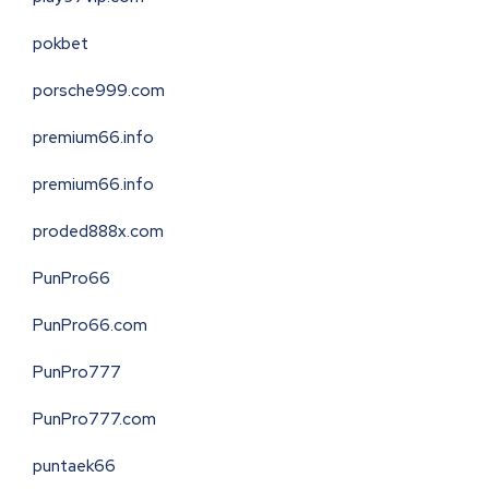
pokbet
porsche999.com
premium66.info
premium66.info
proded888x.com
PunPro66
PunPro66.com
PunPro777
PunPro777.com
puntaek66