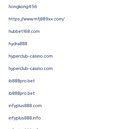
hongkong456
https://www.mfj889xx.com/
hubbet168.com
hydra888
hyperclub-casino.com
hyperclub-casino.com
ib888pro.bet
ib888pro.bet
infyplus888.com
infyplus888.info