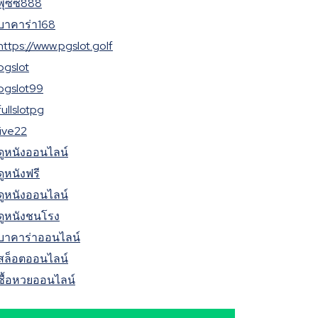
พุซซี่888
บาคาร่า168
https://www.pgslot.golf
pgslot
pgslot99
fullslotpg
live22
ดูหนังออนไลน์
ดูหนังฟรี
ดูหนังออนไลน์
ดูหนังชนโรง
บาคาร่าออนไลน์
สล็อตออนไลน์
ซื้อหวยออนไลน์