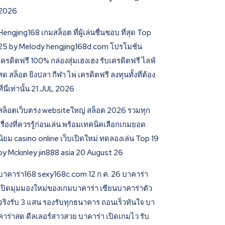
2026
Hengjing168 เกมสล็อต ที่ผู้เล่นชื่นชอบ ที่สุด Top
25 by Melody hengjing168d.com โปรโมชั่น
เครดิตฟรี 100% กล่องสุ่มเฮงเฮง รับเครดิตฟรี ไลฟ์
สด สล็อต ยิงปลา กีฬา ไพ่ เครดิตฟรี ลงทุนทั้งที่ต้อง
ที่นี่เท่านั้น 21 JUL 2026
สล็อตเว็บตรง websiteใหญ่ สล็อต 2026 รวมทุก
เรื่องที่ควรรู้ก่อนเล่น พร้อมเทคนิคเลือกเกมยอด
นิยม casino online เว็บเปิดใหม่ ทดลองเล่น Top 19
by Mckinley jin888.asia 20 August 26
บาคาร่า168 sexy168c.com 12 ก.ค. 26 บาคาร่า
เปิดมุมมองใหม่ของเกมบาคาร่า เซียนบาคาร่าตัว
จริงรับ 3 แสน รองรับทุกธนาคาร ถอนเร็วทันใจ บา
คาร่าสด ดีลเลอร์สาวสวย บาคาร่า เปิดเกมไว รับ