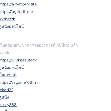
https://allbet24hr.site
https://pgslotth.me
188betth
ดูหนังออนไลน์
เว็บสล็อตและบาคาร่าของโครตดีเว็บนี้เล่นแล้ว
รวยจัดๆ
https://918kissauto.tv
ดูหนังออนไลน์
ปั่นแตก66
https://sagame168th.in
joker123
ดูหนัง
pussy888