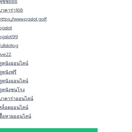
พุซซี่888
บาคาร่า168
https://www.pgslot.golf
pgslot
pgslot99
fullslotpg
live22
ดูหนังออนไลน์
ดูหนังฟรี
ดูหนังออนไลน์
ดูหนังชนโรง
บาคาร่าออนไลน์
สล็อตออนไลน์
ซื้อหวยออนไลน์