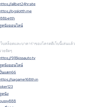
https://allbet24hr.site
https://pgslotth.me
188betth
ดูหนังออนไลน์
เว็บสล็อตและบาคาร่าของโครตดีเว็บนี้เล่นแล้ว
รวยจัดๆ
https://918kissauto.tv
ดูหนังออนไลน์
ปั่นแตก66
https://sagame168th.in
joker123
ดูหนัง
pussy888