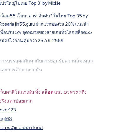
โปรใหญ่ไปเลย Top 31 by Mickie
สล็อต55 เว็บบาคาร่าอันดับ 1 ในไทย Top 35 by
Rosaria jin55.guru ฝากแรกของวัน 20% แนะนำ
เพื่อนรับ 5% จุดหมายของสายเกมทั่วโลก สล็อต55
สมัครไว้ก่อน คุ้มกว่า 25 ก.ย. 2569
การบรรลุผลมักมากับการยอมรับความล้มเหลว
และการศึกษาจากมัน
เว็บคาสิโนน่าเล่น ทั้ง
สล็อต
และ
บาคาร่า
ตึง
จริงแตกบ่อยมาก
joker123
pg168
https://jinda55.cloud