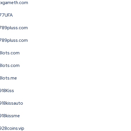
1xgameth.com
77UFA
789pluss.com
789pluss.com
8lots.com
8lots.com
8lots.me
918Kiss
918kissauto
918kissme
928coins.vip