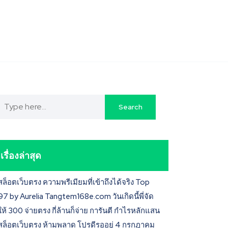
เรื่องล่าสุด
สล็อตเว็บตรง ความพรีเมียมที่เข้าถึงได้จริง Top
97 by Aurelia Tangtem168e.com วันเกิดนี้พี่จัด
ให้ 300 จ่ายตรง กี่ล้านก็จ่าย การันตี กำไรหลักแสน
สล็อตเว็บตรง ห้ามพลาด โปรดีรออยู่ 4 กรกฎาคม