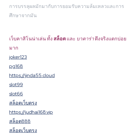
การบรรลุผลมักมากับการยอมรับความล้มเหลวและการ
ศึกษาจากมัน
เว็บคาสิโนน่าเล่น ทั้ง
สล็อต
และ
บาคาร่า
ตึงจริงแตกบ่อย
มาก
joker123
pg168
https://jinda55.cloud
slot99
slot66
สล็อตเว็บตรง
https://judhai168.vip
สล็อต888
สล็อตเว็บตรง