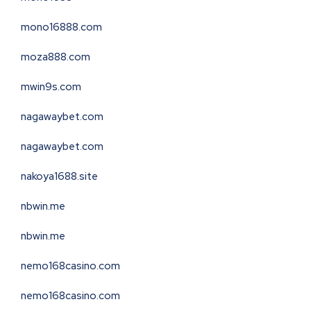
mono16888.com
moza888.com
mwin9s.com
nagawaybet.com
nagawaybet.com
nakoya1688.site
nbwin.me
nbwin.me
nemo168casino.com
nemo168casino.com