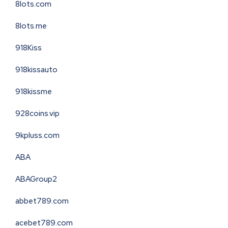
8lots.com
8lots.me
918Kiss
918kissauto
918kissme
928coins.vip
9kpluss.com
ABA
ABAGroup2
abbet789.com
acebet789.com