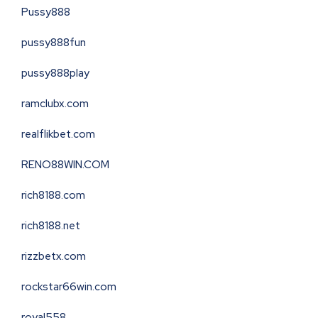
Pussy888
pussy888fun
pussy888play
ramclubx.com
realflikbet.com
RENO88WIN.COM
rich8188.com
rich8188.net
rizzbetx.com
rockstar66win.com
royal558