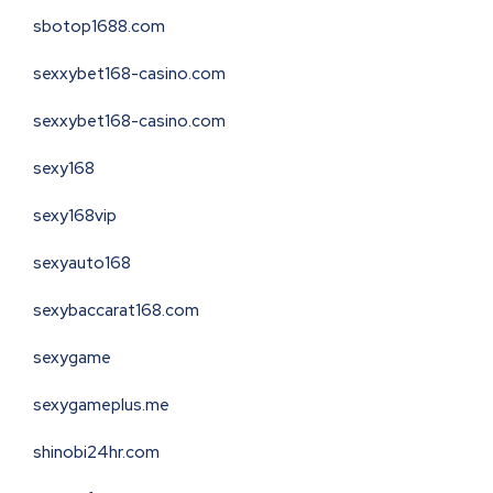
sbotop1688.com
sexxybet168-casino.com
sexxybet168-casino.com
sexy168
sexy168vip
sexyauto168
sexybaccarat168.com
sexygame
sexygameplus.me
shinobi24hr.com