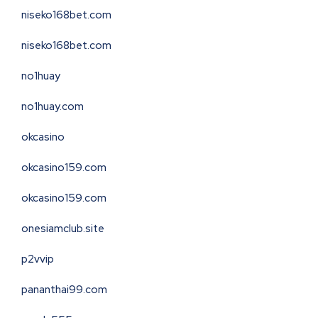
niseko168bet.com
niseko168bet.com
no1huay
no1huay.com
okcasino
okcasino159.com
okcasino159.com
onesiamclub.site
p2vvip
pananthai99.com