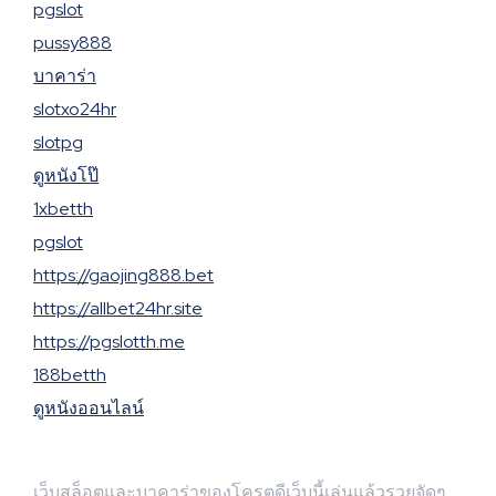
pgslot
pussy888
บาคาร่า
slotxo24hr
slotpg
ดูหนังโป๊
1xbetth
pgslot
https://gaojing888.bet
https://allbet24hr.site
https://pgslotth.me
188betth
ดูหนังออนไลน์
เว็บสล็อตและบาคาร่าของโครตดีเว็บนี้เล่นแล้วรวยจัดๆ