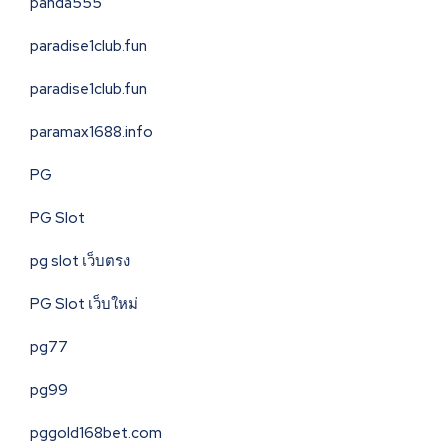
panda555
paradise1club.fun
paradise1club.fun
paramax1688.info
PG
PG Slot
pg slot เว็บตรง
PG Slot เว็บใหม่
pg77
pg99
pggold168bet.com