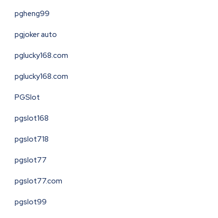
pgheng99
pgjoker auto
pglucky168.com
pglucky168.com
PGSlot
pgslot168
pgslot718
pgslot77
pgslot77.com
pgslot99