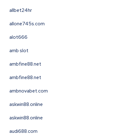
allbet24hr
allone745s.com
alot666
amb slot
ambfine88.net
ambfine88.net
ambnovabet.com
askwin88.online
askwin88.online
audi688.com