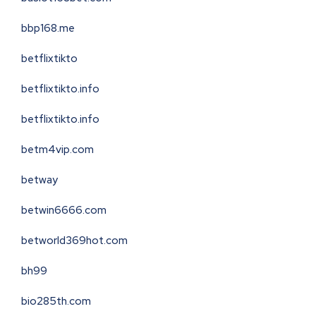
bbp168.me
betflixtikto
betflixtikto.info
betflixtikto.info
betm4vip.com
betway
betwin6666.com
betworld369hot.com
bh99
bio285th.com