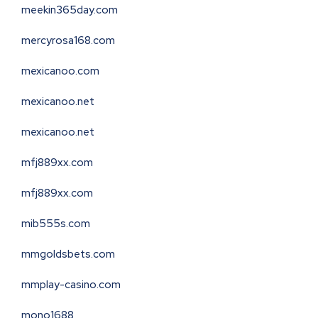
meekin365day.com
mercyrosa168.com
mexicanoo.com
mexicanoo.net
mexicanoo.net
mfj889xx.com
mfj889xx.com
mib555s.com
mmgoldsbets.com
mmplay-casino.com
mono1688