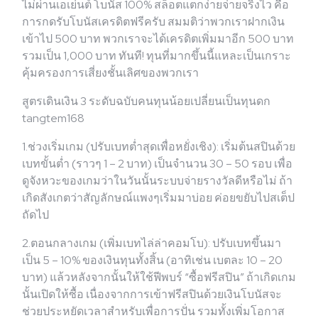
ไม่ผ่านเอเย่นต์ โบนัส 100% สล็อตแตกง่ายจ่ายจริงไว คือ
การกดรับโบนัสเครดิตฟรีครับ สมมติว่าพวกเราฝากเงิน
เข้าไป 500 บาท พวกเราจะได้เครดิตเพิ่มมาอีก 500 บาท
รวมเป็น 1,000 บาท ทันที! ทุนที่มากขึ้นนี้แหละเป็นเกราะ
คุ้มครองการเสี่ยงชั้นเลิศของพวกเรา
สูตรเดินเงิน 3 ระดับฉบับคนทุนน้อยเปลี่ยนเป็นทุนดก
tangtem168
1.ช่วงเริ่มเกม (ปรับเบทต่ำสุดเพื่อหยั่งเชิง): เริ่มต้นสปินด้วย
เบทขั้นต่ำ (ราวๆ 1 – 2 บาท) เป็นจำนวน 30 – 50 รอบ เพื่อ
ดูจังหวะของเกมว่าในวันนั้นระบบจ่ายรางวัลดีหรือไม่ ถ้า
เกิดสังเกตว่าสัญลักษณ์แพงๆเริ่มมาบ่อย ค่อยขยับไปสเต็ป
ถัดไป
2.ตอนกลางเกม (เพิ่มเบทไล่ล่าคอมโบ): ปรับเบทขึ้นมา
เป็น 5 – 10% ของเงินทุนทั้งสิ้น (อาทิเช่น เบตละ 10 – 20
บาท) แล้วหลังจากนั้นให้ใช้ฟีพบร์ “ซื้อฟรีสปิน” ถ้าเกิดเกม
นั้นเปิดให้ซื้อ เนื่องจากการเข้าฟรีสปินด้วยเงินโบนัสจะ
ช่วยประหยัดเวลาสำหรับเพื่อการปั่น รวมทั้งเพิ่มโอกาส