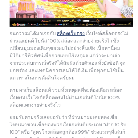
จนกว่าผมได้มาเจอกับ
สล็อตเว็บตรง
เว็บไซต์สล็อตตรงไม่
ผ่านเอเย่นต์ โบนัส 100% สล็อตแตกง่ายจ่ายจริงไว ซึ่ง
เปลี่ยนมุมมองเดิมๆของผมไปอย่างสิ้นเชิง เนื้อหานี้ผม
มิได้มารีทิวทัศน์เพื่ออวยแบบไร้เหตุผล แต่ว่าจะมาเล่า
จากประสบการณ์จริงที่ได้สัมผัสด้วยตัวเอง ทั้งยังข้อดี จุด
บกพร่อง และเทคนิคการเล่นให้ได้เงิน เพื่อทุกคนใช้เป็น
แถวทางในการตัดสินใจครับผม
ตามหาเว็บสล็อตแท้ รวมทั้งเหตุผลที่จะต้องเลือก สล็อต
เว็บตรง เว็บไซต์สล็อตตรงไม่ผ่านเอเย่นต์ โบนัส 100%
สล็อตแตกง่ายจ่ายจริงไว
ยอมรับตามจริงเลยขอรับว่า ที่ผ่านมาผมเคยหลงเชื่อ
โฆษณาชวนเชื่อของพวกเว็บเอเย่นต์ประเภท “ฝาก 10 รับ
100” หรือ “สูตรโกงสล็อตถูกต้อง 99%” ช่วงแรกๆที่เล่นก็