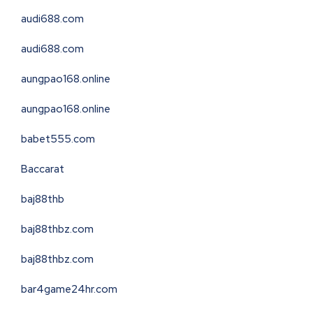
audi688.com
audi688.com
aungpao168.online
aungpao168.online
babet555.com
Baccarat
baj88thb
baj88thbz.com
baj88thbz.com
bar4game24hr.com