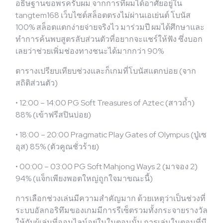
อธิษฐานขอพรครับผม จากการที่ผมได้อาศัยอยู่ใน
tangtem168 เว็บไซต์สล็อตตรงไม่ผ่านเอเย่นต์ โบนัส
100% สล็อตแตกง่ายจ่ายจริงไว มาร่วมปี ผมได้ศึกษาและ
ทำการค้นพบสูตรลับส่วนตัวที่อยากจะแชร์ให้ฟัง ซึ่งบอก
เลยว่าช่วยเพิ่มช่องทางชนะได้มากกว่า 90%
ตารางเปรียบเทียบช่วงและก็เกมที่โบนัสแตกบ่อย (จาก
สถิติส่วนตัว)
• 12:00 – 14:00 PG Soft Treasures of Aztec (สาวถ้ำ)
88% (เข้าฟรีสปินบ่อย)
• 18:00 – 20:00 Pragmatic Play Gates of Olympus (ปู่เซ
อุส) 85% (ตัวคูณชั่วร้าย)
• 00:00 – 03:00 PG Soft Mahjong Ways 2 (มาจอง 2)
94% (แจ็กเพียงพอตใหญ่ถูกใจมาขณะนี้)
การเลือกช่วงเล่นมีความสำคัญมาก ด้วยเหตุว่าเป็นช่วงที่
ระบบอัลกอริทึมของเกมมีการรีเซ็ตรวมทั้งกระจายรางวัล
ให้กับผู้เล่นที่ออนไลน์อยู่ในในตอนนั้น การเล่นในตอนที่มี