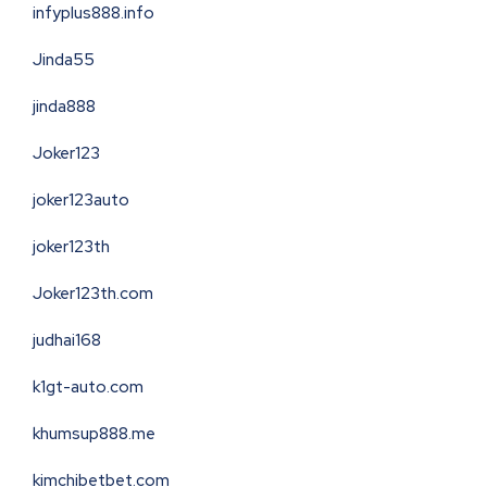
infyplus888.info
Jinda55
jinda888
Joker123
joker123auto
joker123th
Joker123th.com
judhai168
k1gt-auto.com
khumsup888.me
kimchibetbet.com