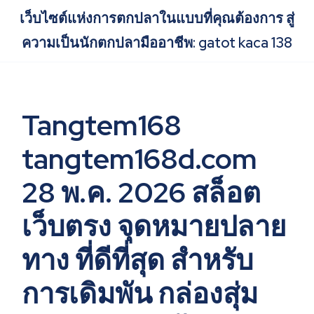
Skip
เว็บไซต์แห่งการตกปลาในแบบที่คุณต้องการ สู่
to
content
ความเป็นนักตกปลามืออาชีพ: gatot kaca 138
Tangtem168
tangtem168d.com
28 พ.ค. 2026 สล็อต
เว็บตรง จุดหมายปลาย
ทาง ที่ดีที่สุด สำหรับ
การเดิมพัน กล่องสุ่ม