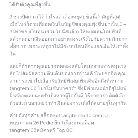
ได้รับตัวคูณที่สูงขึ้น
3.ช่วงปิดเกม (ได้กำไรแล้วต้องหยุด): ข้อนี้สำคัญที่สุด!
เมื่อไหร่ก็ตามที่ยอดเงินในบัญชีของคุณพุ่งขึ้นมาเป็น 2 –
3 เท่าของเงินทุน (รวมโบนัสแล้ว) ให้หยุดเล่นโดยทันที
แล้วกดถอนเงินออกมา อย่าหลงระเริงไปกับความมักมาก
เด็ดขาด เพราะเหตุว่าไม่มีระบบไหนที่จะแจกเงินให้เราทั้ง
วัน
และก็ถ้าหากคุณอยากทดลองสลับโหมดจากการหมุนวง
ล้อ ไปสัมผัสความตื่นเต้นของการอ่านเค้าไพ่ยอดฮิต คุณ
สามารถเข้าไปเลือกรับสิทธิพิเศษเพิ่มเติมอีกถึงที่เหมาะ
tangtem168 โปรโมชั่นบาคาร่า ซึ่งมีคำแนะนำดีๆไม่แพ้
ฝั่งสล็อตเลยนะครับ ยิ่งหากผู้ใดกันมี วิธีบาคาร่า ติดตัวไป
ด้วยล่ะก็ บอกเลยว่าทำเงินสองกระเด้งได้สบายๆในทุกวัน
ค่ายดังทุกค่าย สล็อต168 tangtem168d.com 10
พฤษภาคม 26 Pedro ยืน 1 เรื่องเกมสล็อต
tangtem168สมัครฟรี Top 80