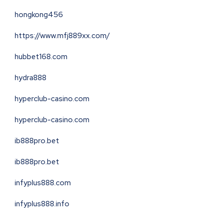
hongkong456
https://www.mfj889xx.com/
hubbet168.com
hydra888
hyperclub-casino.com
hyperclub-casino.com
ib888pro.bet
ib888pro.bet
infyplus888.com
infyplus888.info