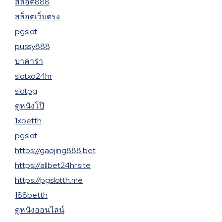
สล็อต888
สล็อตเว็บตรง
pgslot
pussy888
บาคาร่า
slotxo24hr
slotpg
ดูหนังโป๊
1xbetth
pgslot
https://gaojing888.bet
https://allbet24hr.site
https://pgslotth.me
188betth
ดูหนังออนไลน์