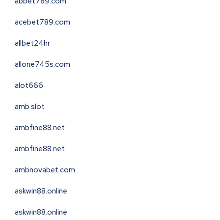
abbet789.com
acebet789.com
allbet24hr
allone745s.com
alot666
amb slot
ambfine88.net
ambfine88.net
ambnovabet.com
askwin88.online
askwin88.online