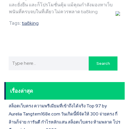
และยั่งยืน และก็โปรโมชั่นคุ้ม แม้คุณกำลังมองหาเว็บ
พนันที่ครบจบในที่เดียว ไม่ควรพลาด tia8king
Tags:
tia8king
เรื่องล่าสุด
สล็อตเว็บตรง ความพรีเมียมที่เข้าถึงได้จริง Top 97 by
Aurelia Tangtem168e.com วันเกิดนี้พี่จัดให้ 300 จ่ายตรง กี่
ล้านก็จ่าย การันตี กำไรหลักแสน สล็อตเว็บตรง ห้ามพลาด โปร