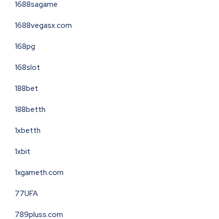
1688sagame
1688vegasx.com
168pg
168slot
188bet
188betth
1xbetth
1xbit
1xgameth.com
77UFA
789pluss.com