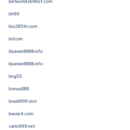
betworld369hot.com
bh99
bio285th.com
bitcoin
bluewin8888.info
bluewin8888.info
bng55
bonus888
brazil999 slot
bwvip4.com
carlo999.net