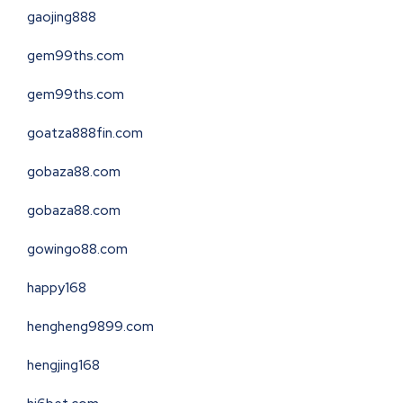
gaojing888
gem99ths.com
gem99ths.com
goatza888fin.com
gobaza88.com
gobaza88.com
gowingo88.com
happy168
hengheng9899.com
hengjing168