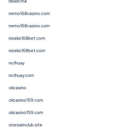
nbwin.me
nemo168casino.com
nemo168casino.com
niseko168bet.com
niseko168bet.com
no1huay
no1huay.com
okcasino
okcasino159.com
okcasino159.com
onesiamclub.site