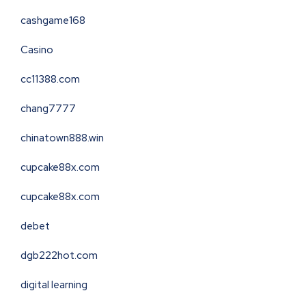
cashgame168
Casino
cc11388.com
chang7777
chinatown888.win
cupcake88x.com
cupcake88x.com
debet
dgb222hot.com
digital learning