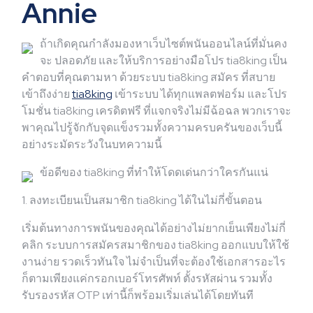
Annie
ถ้าเกิดคุณกำลังมองหาเว็บไซต์พนันออนไลน์ที่มั่นคง
จะ ปลอดภัย และให้บริการอย่างมือโปร tia8king เป็น
คำตอบที่คุณตามหา ด้วยระบบ tia8king สมัคร ที่สบาย
เข้าถึงง่าย
tia8king
เข้าระบบ ได้ทุกแพลตฟอร์ม และโปร
โมชั่น tia8king เครดิตฟรี ที่แจกจริงไม่มีฉ้อฉล พวกเราจะ
พาคุณไปรู้จักกับจุดแข็งรวมทั้งความครบครันของเว็บนี้
อย่างระมัดระวังในบทความนี้
ข้อดีของ tia8king ที่ทำให้โดดเด่นกว่าใครกันแน่
1. ลงทะเบียนเป็นสมาชิก tia8king ได้ในไม่กี่ขั้นตอน
เริ่มต้นทางการพนันของคุณได้อย่างไม่ยากเย็นเพียงไม่กี่
คลิก ระบบการสมัครสมาชิกของ tia8king ออกแบบให้ใช้
งานง่าย รวดเร็วทันใจ ไม่จำเป็นที่จะต้องใช้เอกสารอะไร
ก็ตามเพียงแค่กรอกเบอร์โทรศัพท์ ตั้งรหัสผ่าน รวมทั้ง
รับรองรหัส OTP เท่านี้ก็พร้อมเริ่มเล่นได้โดยทันที