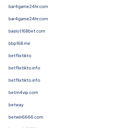
bar4game24hr.com
bar4game24hr.com
baslot168bet.com
bbp168.me
betflixtikto
betflixtikto.info
betflixtikto.info
betm4vip.com
betway
betwin6666.com