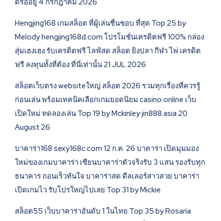
ดีรออยู่ 4 กรกฎาคม 2026
Hengjing168 เกมสล็อต ที่ผู้เล่นชื่นชอบ ที่สุด Top 25 by
Melody hengjing168d.com โปรโมชั่นเครดิตฟรี 100% กล่อง
สุ่มเฮงเฮง รับเครดิตฟรี ไลฟ์สด สล็อต ยิงปลา กีฬา ไพ่ เครดิต
ฟรี ลงทุนทั้งที่ต้อง ที่นี่เท่านั้น 21 JUL 2026
สล็อตเว็บตรง websiteใหญ่ สล็อต 2026 รวมทุกเรื่องที่ควรรู้
ก่อนเล่น พร้อมเทคนิคเลือกเกมยอดนิยม casino online เว็บ
เปิดใหม่ ทดลองเล่น Top 19 by Mckinley jin888.asia 20
August 26
บาคาร่า168 sexy168c.com 12 ก.ค. 26 บาคาร่า เปิดมุมมอง
ใหม่ของเกมบาคาร่า เซียนบาคาร่าตัวจริงรับ 3 แสน รองรับทุก
ธนาคาร ถอนเร็วทันใจ บาคาร่าสด ดีลเลอร์สาวสวย บาคาร่า
เปิดเกมไว รับโปรใหญ่ไปเลย Top 31 by Mickie
สล็อต55 เว็บบาคาร่าอันดับ 1 ในไทย Top 35 by Rosaria