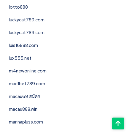
lotto888
luckycat789.com
luckycat789.com
luis16888.com
lux555.net
m4newonline.com
mac1bet789.com
macau69 สมัคร
macau888.win
marinapluss.com