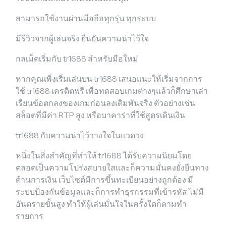
สามารถใช้งานผ่านมือถือทุกรุ่น ทุกระบบ
มีรีวิวจากผู้เล่นจริง ยืนยันความน่าไว้ใจ
กลเม็ดเริ่มกับ tr1688 สำหรับมือใหม่
หากคุณเพิ่งเริ่มเล่นบน tr1688 เสนอแนะให้เริ่มจากการ
ใช้ tr1688 เครดิตฟรี เพื่อทดสอบเกมต่างๆแล้วก็ศึกษาเล่า
เรียนข้อตกลงของเกมก่อนลงเดิมพันจริง ตัวอย่างเช่น
สล็อตที่มีค่า RTP สูง หรือบาคาร่าที่ใช้สูตรเดินเงิน
tr1688 กับความน่าไว้วางใจในแวดวง
หนึ่งในสิ่งสำคัญที่ทำให้ tr1688 ได้รับความนิยมโดย
ตลอดเป็นความโปร่งสบายใสและก็ความมั่นคงยั่งยืนทาง
ด้านการเงิน เว็บไซต์มีการขึ้นทะเบียนอย่างถูกต้อง มี
ระบบป้องกันข้อมูลและก็การทำธุรกรรมที่เข้ารหัส ไม่มี
อันตรายขั้นสูง ทำให้ผู้เล่นมั่นใจในครั้งใดก็ตามทำ
รายการ