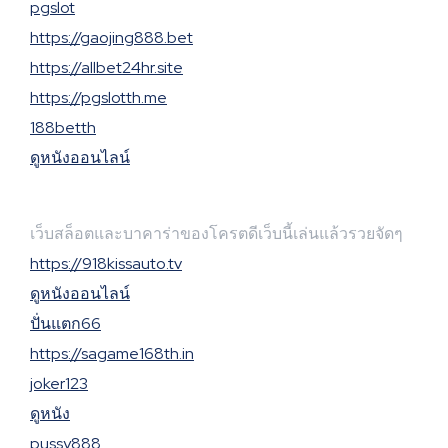
pgslot
https://gaojing888.bet
https://allbet24hr.site
https://pgslotth.me
188betth
ดูหนังออนไลน์
เว็บสล็อตและบาคาร่าของโครตดีเว็บนี้เล่นแล้วรวยจัดๆ
https://918kissauto.tv
ดูหนังออนไลน์
ปั่นแตก66
https://sagame168th.in
joker123
ดูหนัง
pussy888