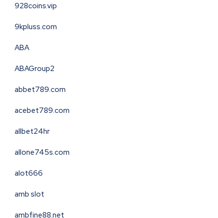
928coins.vip
9kpluss.com
ABA
ABAGroup2
abbet789.com
acebet789.com
allbet24hr
allone745s.com
alot666
amb slot
ambfine88.net