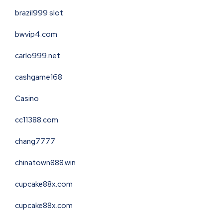
brazil999 slot
bwvip4.com
carlo999.net
cashgame168
Casino
cc11388.com
chang7777
chinatown888.win
cupcake88x.com
cupcake88x.com