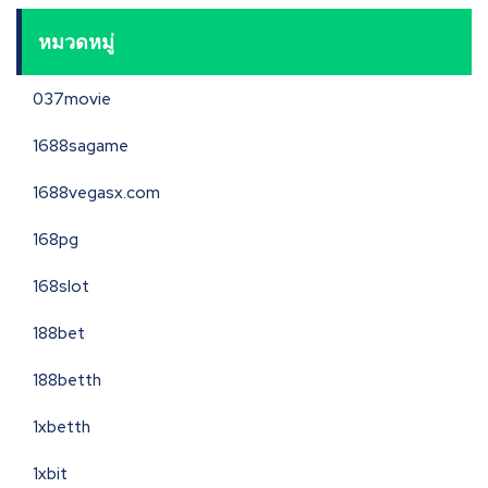
หมวดหมู่
037movie
1688sagame
1688vegasx.com
168pg
168slot
188bet
188betth
1xbetth
1xbit