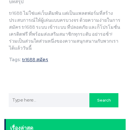
บทสรุป
tr1688 ไม่ใช่แค่เว็บเดิมพัน แต่เป็นแพลตฟอร์มที่สร้าง
ประสบการณ์ให้ผู้เล่นแบบครบวงจร ด้วยความง่ายในการ
สมัคร tr1688 ระบบ เข้าระบบ ที่ปลอดภัย และก็โปรโมชั่น
เครดิตฟรี ที่พร้อมส่งเสริมสมาชิกทุกระดับ อย่ารอช้า!
ร่วมเป็นส่วนใดส่วนหนึ่งของความสนุกสนานกับพวกเรา
ได้แล้ววันนี้
Tags:
tr1688 สมัคร
เรื่องล่าสุด