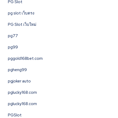
PG Slot
pg slot เว็บตรง
PG Slot เว็บใหม่
pg77
pg99
pggold168bet.com
pgheng99
pgjoker auto
pglucky168.com
pglucky168.com
PGSlot