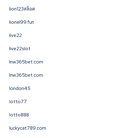
lion123สล็อต
lionel99.fun
live22
live22slot
lnw365bet.com
lnw365bet.com
london45
lotto77
lotto888
luckycat789.com