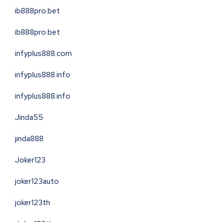
ib888pro.bet
ib888pro.bet
infyplus888.com
infyplus888.info
infyplus888.info
Jinda55
jinda888
Joker123
joker123auto
joker123th