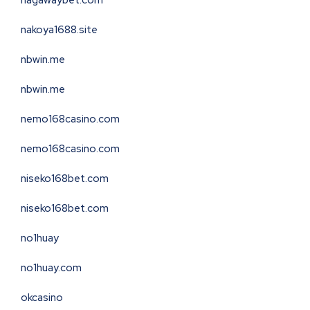
nagawaybet.com
nakoya1688.site
nbwin.me
nbwin.me
nemo168casino.com
nemo168casino.com
niseko168bet.com
niseko168bet.com
no1huay
no1huay.com
okcasino