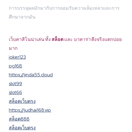
การบรรลุผลมักมากับการยอมรับความล้มเหลวและการ
ศึกษาจากมัน
เว็บคาสิโนน่าเล่น ทั้ง
สล็อต
และ
บาคาร่า
ตึงจริงแตกบ่อย
มาก
joker123
pg168
https://jinda55.cloud
slot99
slot66
สล็อตเว็บตรง
https://judhai168.vip
สล็อต888
สล็อตเว็บตรง