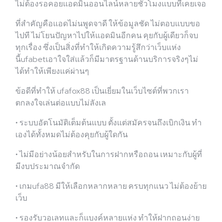
ไม่ต้องรอคอยแอดมินออนไลน์หลายชั่วโมงแบบที่เคยเจอ
ที่สำคัญคือแอดไม่นพูดจาดี ให้ข้อมูลชัด ไม่ตอบแบบขอ
ไปที ไม่โยนปัญหาไปให้แอดมินอีกคน คุยกับผู้เดียวก็จบ
ทุกเรื่อง ซึ่งเป็นสิ่งที่ทำให้เกิดความรู้สึกว่าเว็บแห่ง
นี้ufabetเอาใจใส่แล้วก็มีมาตรฐานด้านบริการจริงๆไม่
ได้ทำให้เพียงแค่ผ่านๆ
ข้อดีที่ทำให้ ufafox88 เป็นเยี่ยมในเว็บไซต์ที่พวกเรา
ตกลงใจเล่นต่อแบบไม่ลังเล
• ระบบอัตโนมัติเต็มต้นแบบ ตั้งแต่สมัครจนถึงเบิกเงิน ทำ
เองได้ทั้งหมดไม่ต้องคุยกับผู้ใดกัน
• ไม่มีอย่างน้อยสำหรับในการฝากหรือถอน เหมาะกับผู้ที่
มีงบประมาณจำกัด
• เกมufa88 มีให้เลือกหลากหลาย ครบทุกแนว ไม่ต้องย้าย
เว็บ
• รองรับวอเลทและก็แบงค์หลายแห่ง ทำให้ฝากถอนง่าย