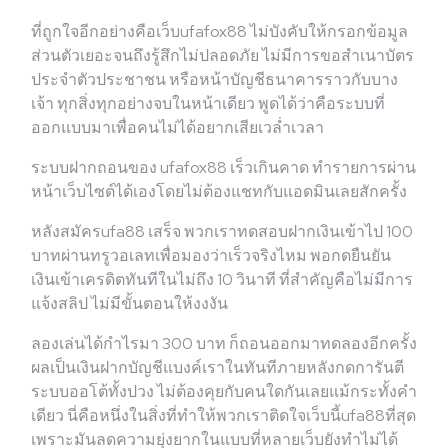
ที่ถูกใจอีกอย่างคือเว็บufafox88 ไม่บังคับให้กรอกข้อมูล
ส่วนตัวเยอะจนถึงรู้สึกไม่ปลอดภัย ไม่มีการขอสำเนาบัตร
ประจำตัวประชาชน หรือหน้าบัญชีธนาคารราวกับบาง
เจ้า ทุกสิ่งทุกอย่างจบในหน้าเดียว พูดได้ว่าคือระบบที่
ออกแบบมาเพื่อคนไม่ได้อยากเสียเวล่ำเวลา
ระบบฝากถอนของ ufafox88 เร็วเกินคาด ทำรายการผ่าน
หน้าเว็บไซต์ได้เองโดยไม่ต้องแชทกับแอดมินเลยสักครั้ง
หลังสมัครufa88 เสร็จ พวกเราทดสอบฝากเงินเข้าไป 100
บาทผ่านทรูวอเลทเพื่อมองว่าเร็วจริงไหม พอกดยืนยัน
เงินเข้าเครดิตทันทีในไม่ถึง 10 วินาที ที่สำคัญคือไม่มีการ
แจ้งสลิป ไม่มีขั้นตอนให้งงงัน
ลองเล่นได้กำไรมา 300 บาท ก็ถอนออกมาทดลองอีกครั้ง
ผลเป็นเงินฝากบัญชีแบงค์เราในทันทีภายหลังกดการันตี
ระบบออโต้ทั้งปวง ไม่ต้องคุยกับคนใดกันเลยแม้กระทั้งคำ
เดียว นี่คือหนึ่งในสิ่งที่ทำให้พวกเราติดใจเว็บนี้ufa88ที่สุด
เพราะมันลดความยุ่งยากในแบบที่หลายเว็บยังทำไม่ได้