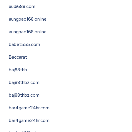
audi688.com
aungpao168.online
aungpao168.online
babet555.com
Baccarat
baj88thb
baj88thbz.com
baj88thbz.com
bar4game24hr.com
bar4game24hr.com