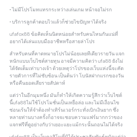
• ไม่มีโปรโมทแทรกระหว่างเล่นเกม หน้าจอไม่รก
• บริการลูกค้าตอบไวแล้วก็ช่วยไขปัญหาได้จริง
ufafox88 ข้อคิดเห็นนิดหน่อยสำหรับคนไหนกันแน่ที่
อยากได้เล่นแบบมืออาชีพหรือสายล่าโปร
สำหรับคนที่คาดหมายโปรไม่น้อยเลยทีเดียวรายวัน แจก
หนักแบบเว็บไซต์สายทุน อาจมีความคิดว่า ufa88 ยังไม่
ได้จัดเต็มเท่าบางเจ้า ด้วยเหตุว่าโปรของเว็บแห่งนี้จะคัด
รายตัวการที่ไม่ซับซ้อน เป็นต้นว่า โบนัสฝากแรกของวัน
หรือคืนยอดเสียรายสัปดาห์
แต่ว่าในอีกมุมหนึ่ง มันก็ทำให้เกิดความรู้สึกว่าเว็บไซต์
นี้ufa88ไม่ใช้โปรโมชั่นเป็นเหยื่อล่อ และไม่มีเงื่อนไข
ซ่อนเร้นให้จำต้องทำเทิร์นเวอร์กระทั่งเบิกเงินยาก ซึ่ง
หลายท่านบางครั้งก็อาจจะชอบความแฟร์มากกว่าของ
แจกฟรีที่ดูอย่างกับว่าเยอะแยะแม้กระนั้นถอนไม่ได้จริง
ufafox88 เป็นเว็บคาสิโนที่มิได้ประชาสัมพันธ์หนักแต่ว่า