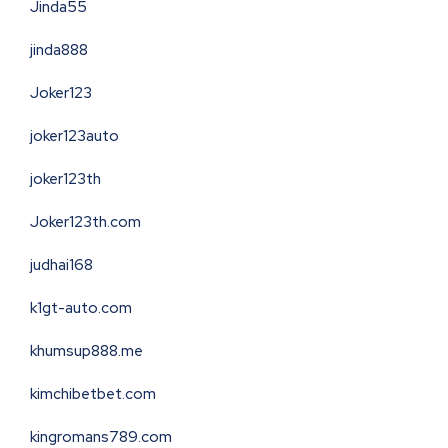
Jinda55
jinda888
Joker123
joker123auto
joker123th
Joker123th.com
judhai168
k1gt-auto.com
khumsup888.me
kimchibetbet.com
kingromans789.com