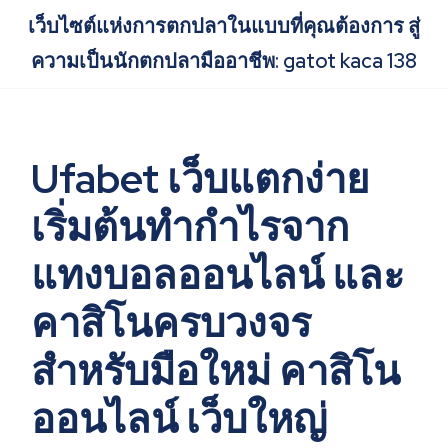
Skip
เว็บไซต์แห่งการตกปลาในแบบที่คุณต้องการ สู่
to
content
ความเป็นนักตกปลามืออาชีพ: gatot kaca 138
Ufabet เว็บแตกง่าย
เริ่มต้นทำกำไรจาก
แทงบอลออนไลน์ และ
คาสิโนครบวงจร
สำหรับมือใหม่ คาสิโน
ออนไลน์ เว็บใหญ่