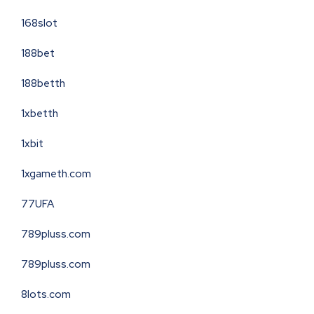
168slot
188bet
188betth
1xbetth
1xbit
1xgameth.com
77UFA
789pluss.com
789pluss.com
8lots.com