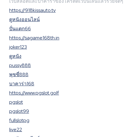
เว็บสล็อตและบาคาร่าของโครตดีเว็บนี้เล่นแล้วรวยจัดๆ
https://918kissauto.tv
ดูหนังออนไลน์
ปั่นแตก66
https://sagame168th.in
joker123
ดูหนัง
pussy888
พุซซี่888
บาคาร่า168
https://www.pgslot.golf
pgslot
pgslot99
fullslotpg
live22