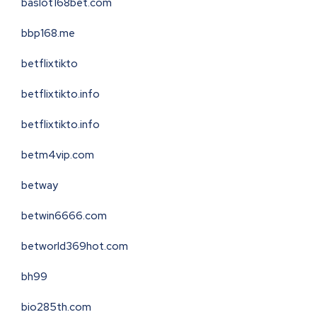
baslot168bet.com
bbp168.me
betflixtikto
betflixtikto.info
betflixtikto.info
betm4vip.com
betway
betwin6666.com
betworld369hot.com
bh99
bio285th.com