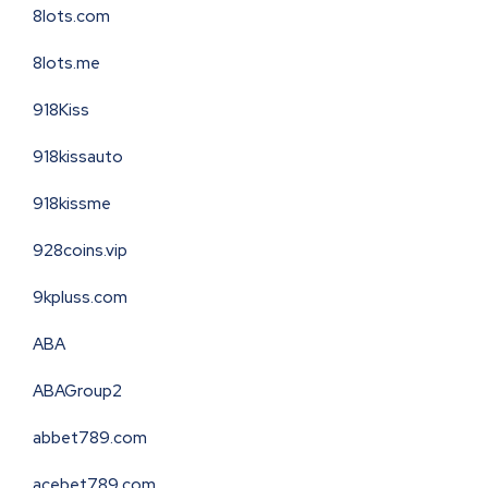
8lots.com
8lots.me
918Kiss
918kissauto
918kissme
928coins.vip
9kpluss.com
ABA
ABAGroup2
abbet789.com
acebet789.com