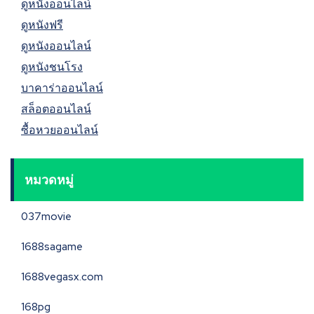
ดูหนังออนไลน์
ดูหนังฟรี
ดูหนังออนไลน์
ดูหนังชนโรง
บาคาร่าออนไลน์
สล็อตออนไลน์
ซื้อหวยออนไลน์
หมวดหมู่
037movie
1688sagame
1688vegasx.com
168pg