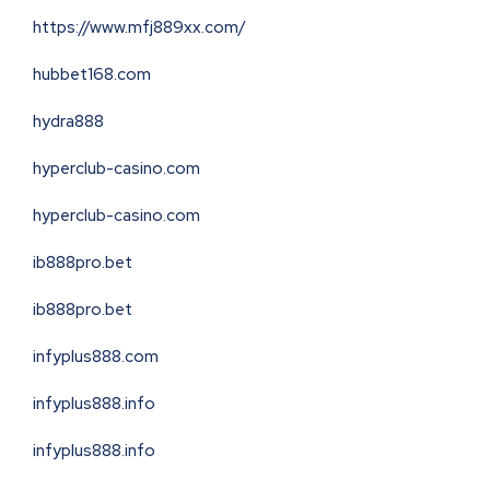
https://www.mfj889xx.com/
hubbet168.com
hydra888
hyperclub-casino.com
hyperclub-casino.com
ib888pro.bet
ib888pro.bet
infyplus888.com
infyplus888.info
infyplus888.info