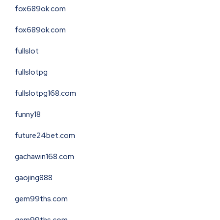
fox689ok.com
fox689ok.com
fullslot
fullslotpg
fullslotpg168.com
funny18
future24bet.com
gachawin168.com
gaojing888
gem99ths.com