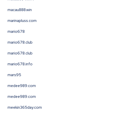
macau888.win
marinapluss.com
mario678
mario678.club
mario678.club
mario678.info
mars95
medee989.com
medee989.com
meekin365day.com