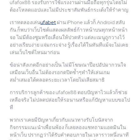
ufafox88 รองรับการใช้แรงงานผ่านมือถือทุกรุ่นโดยไม่
ต้องโหลดแอปและไม่มีประชาสัมพันธ์กระเด้งให้รำคาญ
เราทดลองเล่น
ufabet
ผ่าน iPhone แล้วก็ Android สลับ
กัน ก็พบว่าเว็บไซต์แสดงผลลัพธ์ก้าวหน้าบนทุกหน้าหน้า
จอ ไม่มีต้องซูมหรือเลื่อนให้ปวดหัว แต่ละเมนูถูกวางไว้
อย่างเรียบง่าย แจ่มกระจ่าง รู้เรื่องได้ในทันทีแม้จะไม่เคย
เล่นเว็บไซต์ไหนมาก่อน
ข้อน่าสังเกตอีกอย่างเป็น ไม่มีโฆษณาป๊อปอัปมากวนใจ
เสมือนเว็บอื่น ไม่ต้องรอกดปิดซ้ำๆทำให้เล่นเกม
สม่ำเสมอได้ตลอดระยะเวลาโดยไม่เสียสมาธิ
การบริการลูกค้าของ ufafox88 ตอบปัญหาไวแล้วก็ช่วย
เหลือจริง ไม่ปลดปล่อยให้รอนานหรือแก้ปัญหาแบบขอไป
ที
พวกเราเคยมีปัญหาเกี่ยวกับแนวทางรับโบนัสจาก
กิจกรรมแนะนำเพื่อนพ้อง ก็เลยลองแชทถามแอดมินใน
หน้าเว็บ ปรากฏว่าได้รับคำตอบภายในเวลาราวหนึ่งนาที