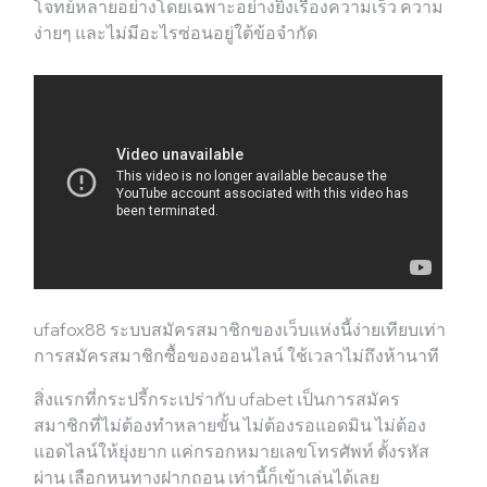
โจทย์หลายอย่างโดยเฉพาะอย่างยิ่งเรื่องความเร็ว ความ
ง่ายๆ และไม่มีอะไรซ่อนอยู่ใต้ข้อจำกัด
ufafox88 ระบบสมัครสมาชิกของเว็บแห่งนี้ง่ายเทียบเท่า
การสมัครสมาชิกซื้อของออนไลน์ ใช้เวลาไม่ถึงห้านาที
สิ่งแรกที่กระปรี้กระเปร่ากับ ufabet เป็นการสมัคร
สมาชิกที่ไม่ต้องทำหลายขั้น ไม่ต้องรอแอดมิน ไม่ต้อง
แอดไลน์ให้ยุ่งยาก แค่กรอกหมายเลขโทรศัพท์ ตั้งรหัส
ผ่าน เลือกหนทางฝากถอน เท่านี้ก็เข้าเล่นได้เลย