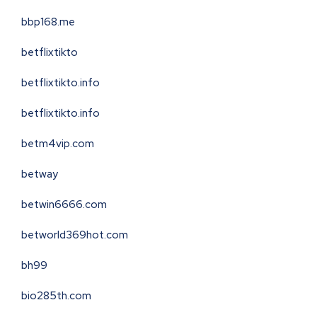
bbp168.me
betflixtikto
betflixtikto.info
betflixtikto.info
betm4vip.com
betway
betwin6666.com
betworld369hot.com
bh99
bio285th.com