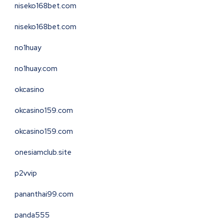
niseko168bet.com
niseko168bet.com
no1huay
no1huay.com
okcasino
okcasino159.com
okcasino159.com
onesiamclub.site
p2vvip
pananthai99.com
panda555