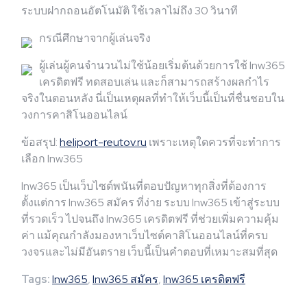
ระบบฝากถอนอัตโนมัติ ใช้เวลาไม่ถึง 30 วินาที
กรณีศึกษาจากผู้เล่นจริง
ผู้เล่นผู้คนจำนวนไม่ใช้น้อยเริ่มต้นด้วยการใช้ lnw365
เครดิตฟรี ทดสอบเล่น และก็สามารถสร้างผลกำไร
จริงในตอนหลัง นี่เป็นเหตุผลที่ทำให้เว็บนี้เป็นที่ชื่นชอบใน
วงการคาสิโนออนไลน์
ข้อสรุป:
heliport-reutov.ru
เพราะเหตุใดควรที่จะทำการ
เลือก lnw365
lnw365 เป็นเว็บไซต์พนันที่ตอบปัญหาทุกสิ่งที่ต้องการ
ตั้งแต่การ lnw365 สมัคร ที่ง่าย ระบบ lnw365 เข้าสู่ระบบ
ที่รวดเร็ว ไปจนถึง lnw365 เครดิตฟรี ที่ช่วยเพิ่มความคุ้ม
ค่า แม้คุณกำลังมองหาเว็บไซต์คาสิโนออนไลน์ที่ครบ
วงจรและไม่มีอันตราย เว็บนี้เป็นคำตอบที่เหมาะสมที่สุด
Tags:
lnw365
,
lnw365 สมัคร
,
lnw365 เครดิตฟรี