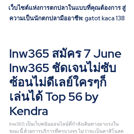
Skip
เว็บไซต์แห่งการตกปลาในแบบที่คุณต้องการ สู่
to
content
ความเป็นนักตกปลามืออาชีพ: gatot kaca 138
lnw365 สมัคร 7 June
lnw365 ชัดเจนไม่ซับ
ซ้อนไม่ดีเลย์ใครๆก็
เล่นได้ Top 56 by
Kendra
lnw365 เป็นเว็บพนันออนไลน์ที่กำลังเดินทางมาแรงใน
ขณะนี้ ด้วยการบริการที่ครบวงจร ไม่ว่าจะเป็นคาสิโนสด