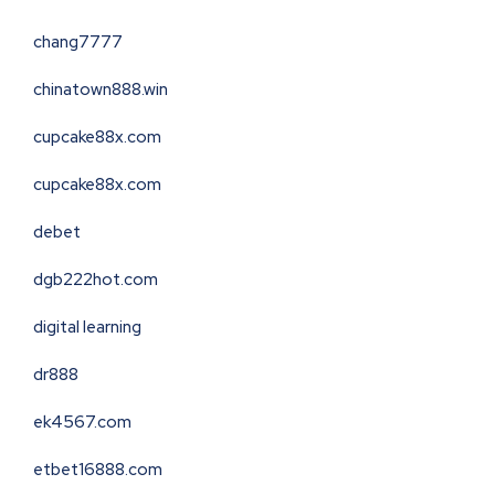
chang7777
chinatown888.win
cupcake88x.com
cupcake88x.com
debet
dgb222hot.com
digital learning
dr888
ek4567.com
etbet16888.com