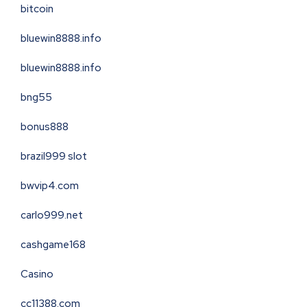
bitcoin
bluewin8888.info
bluewin8888.info
bng55
bonus888
brazil999 slot
bwvip4.com
carlo999.net
cashgame168
Casino
cc11388.com