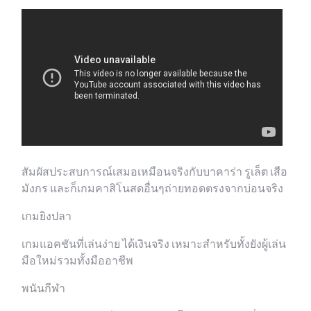
สัมผัสประสบการณ์เสมอเหมือนจริงกับบาคาร่า รูเล็ต เสือ
มังกร และก็เกมคาสิโนสดอื่นๆถ่ายทอดตรงจากบ่อนจริง
เกมยิงปลา
เกมแอคชันที่เล่นง่าย ได้เงินจริง เหมาะสำหรับทั้งยังผู้เล่น
มือใหม่รวมทั้งมืออาชีพ
พนันกีฬา