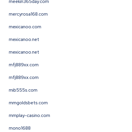
meekin365day.com
mercyrosa168.com
mexicanoo.com
mexicanoo.net
mexicanoo.net
mfj889xx.com
mfj889xx.com
mib555s.com
mmgoldsbets.com
mmplay-casino.com
mono1688