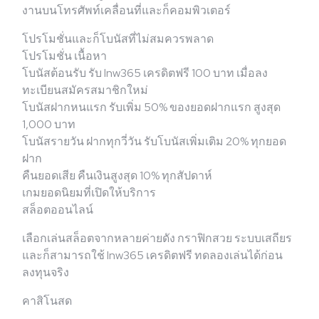
งานบนโทรศัพท์เคลื่อนที่และก็คอมพิวเตอร์
โปรโมชั่นและก็โบนัสที่ไม่สมควรพลาด
โปรโมชั่น เนื้อหา
โบนัสต้อนรับ รับ lnw365 เครดิตฟรี 100 บาท เมื่อลง
ทะเบียนสมัครสมาชิกใหม่
โบนัสฝากหนแรก รับเพิ่ม 50% ของยอดฝากแรก สูงสุด
1,000 บาท
โบนัสรายวัน ฝากทุกวี่วัน รับโบนัสเพิ่มเติม 20% ทุกยอด
ฝาก
คืนยอดเสีย คืนเงินสูงสุด 10% ทุกสัปดาห์
เกมยอดนิยมที่เปิดให้บริการ
สล็อตออนไลน์
เลือกเล่นสล็อตจากหลายค่ายดัง กราฟิกสวย ระบบเสถียร
และก็สามารถใช้ lnw365 เครดิตฟรี ทดลองเล่นได้ก่อน
ลงทุนจริง
คาสิโนสด