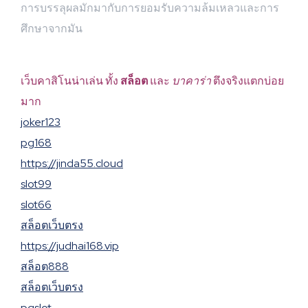
การบรรลุผลมักมากับการยอมรับความล้มเหลวและการ
ศึกษาจากมัน
เว็บคาสิโนน่าเล่น ทั้ง
สล็อต
และ
บาคาร่า
ตึงจริงแตกบ่อย
มาก
joker123
pg168
https://jinda55.cloud
slot99
slot66
สล็อตเว็บตรง
https://judhai168.vip
สล็อต888
สล็อตเว็บตรง
pgslot